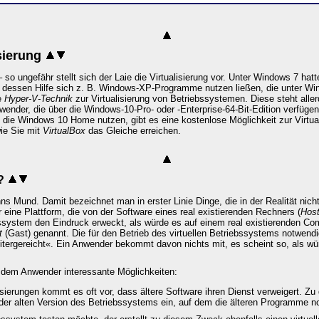
sierung
so ungefähr stellt sich der Laie die Virtualisierung vor. Unter Windows 7 h
it dessen Hilfe sich z. B. Windows-XP-Programme nutzen ließen, die unter Win
e
Hyper-V-Technik
zur Virtualisierung von Betriebssystemen. Diese steht aller
wender, die über die Windows-10-Pro- oder -Enterprise-64-Bit-Edition verfügen
n, die Windows 10 Home nutzen, gibt es eine kostenlose Möglichkeit zur Virt
wie Sie mit
VirtualBox
das Gleiche erreichen.
?
ns Mund. Damit bezeichnet man in erster Linie Dinge, die in der Realität nich
r eine Plattform, die von der Software eines real existierenden Rechners (
Hos
bssystem den Eindruck erweckt, als würde es auf einem real existierenden Comp
t
(Gast) genannt. Die für den Betrieb des virtuellen Betriebssystems notwen
itergereicht«. Ein Anwender bekommt davon nichts mit, es scheint so, als 
 dem Anwender interessante Möglichkeiten:
erungen kommt es oft vor, dass ältere Software ihren Dienst verweigert. Zu
 der alten Version des Betriebssystems ein, auf dem die älteren Programme n