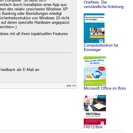
len Computer. So lässt sich
OneNote. Die
infach durch Installation einer App aus
verständliche Anleitung
eiten des relativ unsicheren Windows XP
es Banking oder Bestellungen erledigt
Sicherheitsstruktur von Windows 10 nicht
 auf deren spezielle Hardware angepasst
richten«.)
ndows mit all ihren topaktuellen Features
Computerlexikon für
Einsteiger
Feedback als E-Mail an
vor >>
Microsoft Office im Büro
FRITZ!Box