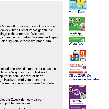
Meine Daten
atte Microsoft zu diesem Zweck noch den
dows 7 ihren Dienst verweigerten. Seit
dings nicht unter allen Windows-
, können ein virtuelles System per Hyper-
ualisierung von Betriebssystemen. Am
WhatsApp
t existieren bzw. die man nicht anfassen
t
bzw.
Wirt
genannt) simuliert wird,
Office 2019. Der
uter laufen. Das virtualisierte
umfassende Ratgeber
dige Hardware wird vom »echten«
würde man auf einem normalen Computer
 diesem Zweck richtet man per
och problemlos laufen.