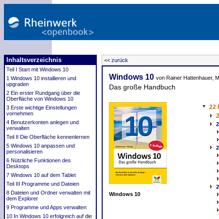
Inhaltsverzeichnis
<< zurück
Teil I Start mit Windows 10
Windows 10
von Rainer Hattenhauer, Ma
1 Windows 10 installieren und
upgraden
Das große Handbuch
2 Ein erster Rundgang über die
Oberfläche von Windows 10
22 
3 Erste wichtige Einstellungen
vornehmen
2
4 Benutzerkonten anlegen und
2
verwalten
Teil II Die Oberfläche kennenlernen
5 Windows 10 anpassen und
2
personalisieren
6 Nützliche Funktionen des
Desktops
7 Windows 10 auf dem Tablet
Teil III Programme und Dateien
2
8 Dateien und Ordner verwalten mit
Windows 10
dem Explorer
9 Programme und Apps verwalten
10 In Windows 10 erfolgreich auf die