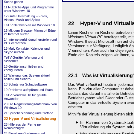
Suche gehen
11 Nützliche Apps und Programme
unter Windows 10
12 Gute Unterhaltung – Fotos,
Videos, Musik und Spiele
22 Hyper-V
und Virtuali
Teil IV Netzwerken mit Windows 10
13 Mit dem Browser Microsoft Edge
Einen Rechner im Rechner betreiben – 
im Internet surfen
Windows Virtual PC
bereitgestellt, m
14 Internetverbindung herstellen und
Windows 8 setzt Microsoft nun auf di
PCs vernetzen
Versionen zur Verfügung. Lediglich An
15 Mail, Kontakte, Kalender und
V einrichten. Aber auch für diejenige
Skype nutzen
Ende des Kapitels zeigen wir Ihnen, 
Teil V Geräte, Wartung und
Sicherheit
16 Geräte anschließen und
konfigurieren
22.1 Was ist Virtualisierung
17 Wartung: das System aktuell
halten und sichern
Das Wort
virtuell
ist heute in jederman
18 Schutz vor Schadsoftware
kann. Ein virtueller Computer ist dahe
19 Probleme aufspüren und lösen
sodass das darauf installierte Betrie
Teil VI Windows 10 für geübte
Betriebssystem wird
Client
oder
Gues
Anwender
Computer in das virtuelle System »we
20 Die Registrierungsdatenbank von
arbeiten.
Windows 10
21 Spracherkennung und Cortana
Mithilfe der Virtualisierung
bieten sich
22 Hyper-V und Virtualisierung
Im Rahmen von Systemaktualisi
23 Hilfe aus der Ferne per
Virtualisierung ein System mit
Remotezugriff
24 Eingabeaufforderung und