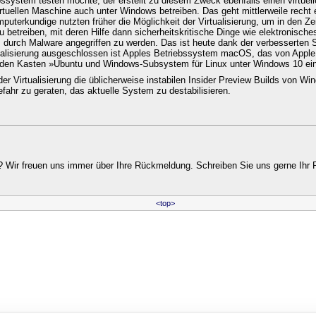
ssystem testen möchte, der erstellt zu diesem Zweck ebenfalls einen virtuel
irtuellen Maschine auch unter Windows betreiben. Das geht mittlerweile recht e
puterkundige nutzten früher die Möglichkeit der Virtualisierung, um in den Z
u betreiben, mit deren Hilfe dann sicherheitskritische Dinge wie elektronisch
 durch Malware angegriffen zu werden. Das ist heute dank der verbesserten 
rtualisierung ausgeschlossen ist Apples Betriebssystem macOS, das von Apple
 den Kasten »Ubuntu und Windows-Subsystem für Linux unter Windows 10 ein
der Virtualisierung die üblicherweise instabilen Insider Preview Builds von Wi
efahr zu geraten, das aktuelle System zu destabilisieren.
 Wir freuen uns immer über Ihre Rückmeldung. Schreiben Sie uns gerne Ihr 
<top>