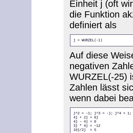
Einheit j (oft w
die Funktion akz
definiert als
j = WURZEL(-1)
Auf diese Weis
negativen Zahl
WURZEL(-25) is
Zahlen lässt si
wenn dabei bea
j^2 = –1; j^3 = -j; j^4 = 1; 
4j + 2j = 6j 

4j – 4j = 0 

3j * 4j = –12 

10j/2j  = 5