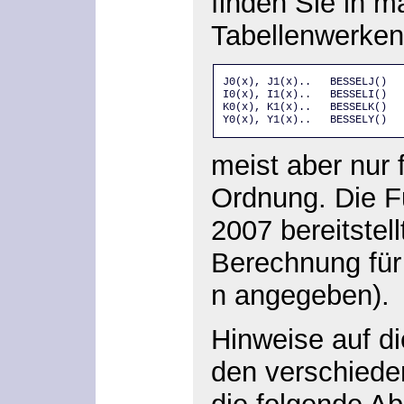
finden Sie in 
Tabellenwerken
J0(x), J1(x)..   BESSELJ() 

I0(x), I1(x)..   BESSELI() 

K0(x), K1(x)..   BESSELK() 

Y0(x), Y1(x)..   BESSELY()
meist aber nur f
Ordnung. Die F
2007 bereitstell
Berechnung für
n angegeben).
Hinweise auf d
den verschiede