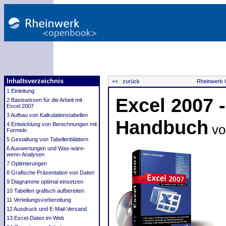
Inhaltsverzeichnis
<< zurück
Rheinwerk 
1 Einleitung
Excel 2007 
2 Basiswissen für die Arbeit mit
Excel 2007
3 Aufbau von Kalkulationstabellen
Handbuch
4 Entwicklung von Berechnungen mit
vo
Formeln
5 Gestaltung von Tabellenblättern
6 Auswertungen und Was-wäre-
wenn-Analysen
7 Optimierungen
8 Grafische Präsentation von Daten
9 Diagramme optimal einsetzen
10 Tabellen grafisch aufbereiten
11 Verteilungsvorbereitung
12 Ausdruck und E-Mail-Versand
13 Excel-Daten im Web