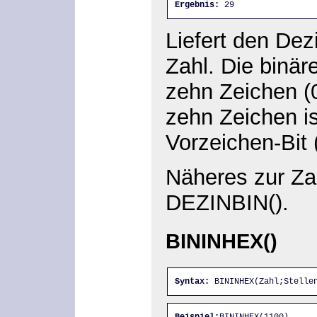
Ergebnis:
 29
Liefert den Dez
Zahl. Die binär
zehn Zeichen (0
zehn Zeichen is
Vorzeichen-Bit 
Näheres zur Z
DEZINBIN().
BININHEX()
Syntax:
 BININHEX(Zahl;Stelle
Beispiel:
BININHEX(1100)