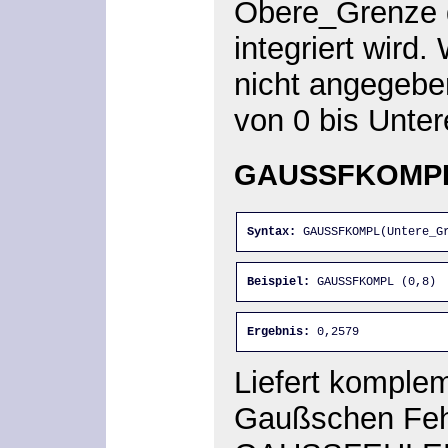
Obere_Grenze d
integriert wird
nicht angegeben
von 0 bis Unte
GAUSSFKOMPL
Syntax:
 GAUSSFKOMPL(Untere_G
Beispiel:
 GAUSSFKOMPL (0,8)
Ergebnis:
 0,2579
Liefert komple
Gaußschen Fehle