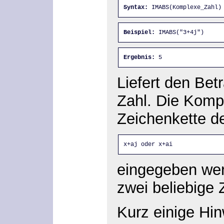
Syntax:
 IMABS(Komplexe_Zahl)
Beispiel:
 IMABS("3+4j")
Ergebnis:
 5
Liefert den Bet
Zahl. Die Komp
Zeichenkette d
x+aj oder x+ai
eingegeben wer
zwei beliebige 
Kurz einige Hin