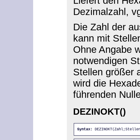
Liefert den Hex
Dezimalzahl, v
Die Zahl der a
kann mit Stelle
Ohne Angabe w
notwendigen St
Stellen größer 
wird die Hexad
führenden Null
DEZINOKT()
Syntax:
 DEZINOKT(Zahl;Stelle