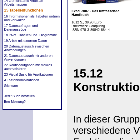
14 Gemeinsame Arbeit an
Arbeitsmappen
15 Tabellenfunktionen
Excel 2007 - Das umfassende
Handbuch
16 Informationen als Tabellen ordnen
und verwalten
1012 S., 39,90 Euro
17 Datenabfragen und
Rheinwerk Computing
Datenauszüge
ISBN 978-3-89842-864-4
18 Pivot–Tabellen und -Diagramme
19 Arbeit mit externen Daten
20 Datenaustausch zwischen
Anwendungen
21 Datenaustausch mit anderen
Anwendungen
22 Routineaufgaben mit Makros
15.12
automatisieren
23 Visual Basic für Applikationen
A Tastenkombinationen
Konstrukti
Stichwort
Jetzt Buch bestellen
Ihre Meinung?
In dieser Grupp
verschiedene V