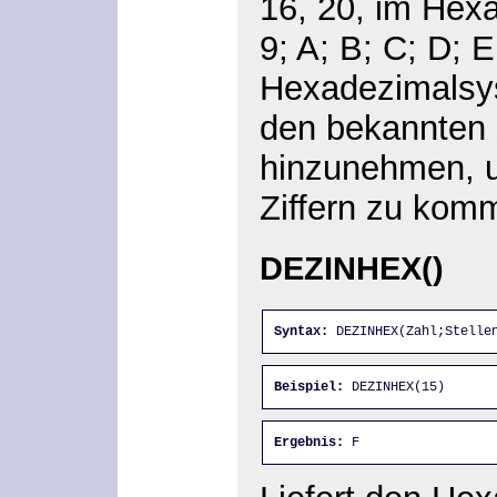
16, 20, im Hexa
9; A; B; C; D; E
Hexadezimalsy
den bekannten Z
hinzunehmen, 
Ziffern zu kom
DEZINHEX()
Syntax:
 DEZINHEX(Zahl;Stelle
Beispiel:
 DEZINHEX(15)
Ergebnis:
 F