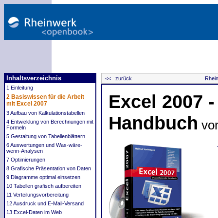
Inhaltsverzeichnis
<< zurück
Rhein
1 Einleitung
Excel 2007 
2 Basiswissen für die Arbeit
mit Excel 2007
3 Aufbau von Kalkulationstabellen
Handbuch
von
4 Entwicklung von Berechnungen mit
Formeln
5 Gestaltung von Tabellenblättern
6 Auswertungen und Was-wäre-
wenn-Analysen
7 Optimierungen
8 Grafische Präsentation von Daten
9 Diagramme optimal einsetzen
10 Tabellen grafisch aufbereiten
11 Verteilungsvorbereitung
12 Ausdruck und E-Mail-Versand
13 Excel-Daten im Web