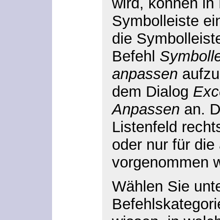
wird, können in
Symbolleiste ei
die Symbolleist
Befehl
Symbollei
anpassen
aufzur
dem Dialog
Exc
Anpassen
an. D
Listenfeld rech
oder nur für di
vorgenommen w
Wählen Sie unt
Befehlskategori