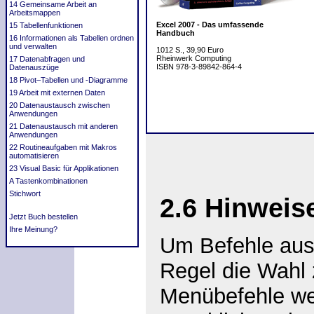
14 Gemeinsame Arbeit an
Arbeitsmappen
Excel 2007 - Das umfassende
15 Tabellenfunktionen
Handbuch
16 Informationen als Tabellen ordnen
und verwalten
1012 S., 39,90 Euro
Rheinwerk Computing
17 Datenabfragen und
ISBN 978-3-89842-864-4
Datenauszüge
18 Pivot–Tabellen und -Diagramme
19 Arbeit mit externen Daten
20 Datenaustausch zwischen
Anwendungen
21 Datenaustausch mit anderen
Anwendungen
22 Routineaufgaben mit Makros
automatisieren
23 Visual Basic für Applikationen
A Tastenkombinationen
Stichwort
2.6
Hinweise
Jetzt Buch bestellen
Ihre Meinung?
Um Befehle ausz
Regel die Wahl 
Menübefehle we