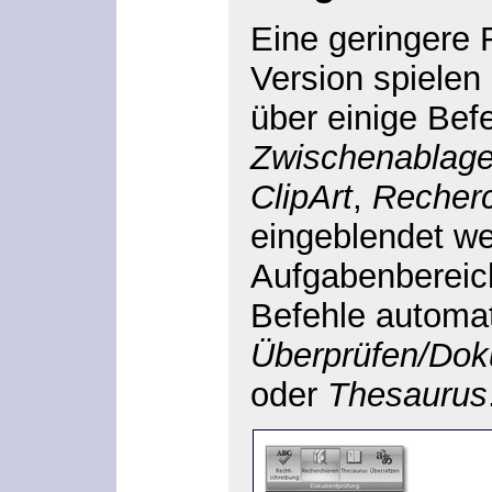
Eine geringere R
Version spielen
über einige Bef
Zwischenablag
ClipArt
,
Recherc
eingeblendet w
Aufgabenbereich
Befehle automat
Überprüfen/Dok
oder
Thesaurus