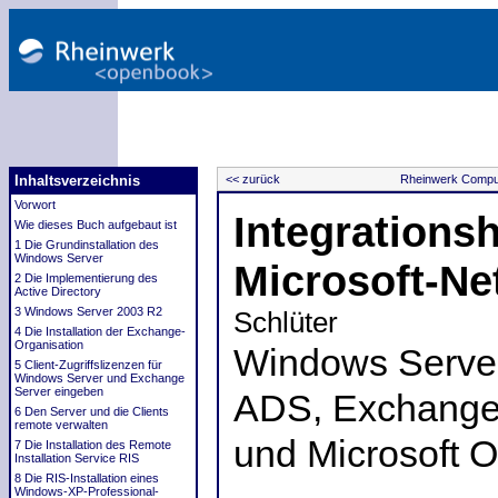
Inhaltsverzeichnis
<< zurück
Rheinwerk Comput
Vorwort
Integration
Wie dieses Buch aufgebaut ist
1 Die Grundinstallation des
Windows Server
Microsoft-Ne
2 Die Implementierung des
Active Directory
3 Windows Server 2003 R2
Schlüter
4 Die Installation der Exchange-
Organisation
Windows Serve
5 Client-Zugriffslizenzen für
Windows Server und Exchange
Server eingeben
ADS, Exchange
6 Den Server und die Clients
remote verwalten
und Microsoft O
7 Die Installation des Remote
Installation Service RIS
8 Die RIS-Installation eines
Windows-XP-Professional-