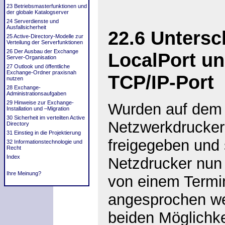
23 Betriebsmasterfunktionen und
der globale Katalogserver
24 Serverdienste und
Ausfallsicherheit
22.6
Untersc
25 Active-Directory-Modelle zur
Verteilung der Serverfunktionen
26 Der Ausbau der Exchange
LocalPort un
Server-Organisation
27 Outlook und öffentliche
Exchange-Ordner praxisnah
TCP/IP-Port
nutzen
28 Exchange-
Administrationsaufgaben
29 Hinweise zur Exchange-
Wurden auf dem
Installation und –Migration
30 Sicherheit im verteilten Active
Netzwerkdrucker i
Directory
31 Einstieg in die Projektierung
freigegeben und 
32 Informationstechnologie und
Recht
Index
Netzdrucker nun 
Ihre Meinung?
von einem Termi
angesprochen wer
beiden Möglichke