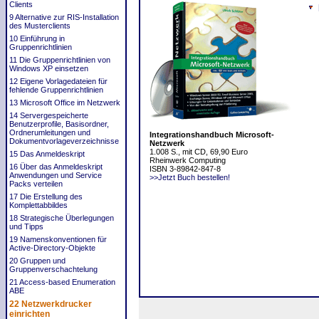
Clients
9 Alternative zur RIS-Installation
des Musterclients
10 Einführung in
Gruppenrichtlinien
11 Die Gruppenrichtlinien von
Windows XP einsetzen
12 Eigene Vorlagedateien für
fehlende Gruppenrichtlinien
13 Microsoft Office im Netzwerk
14 Servergespeicherte
Benutzerprofile, Basisordner,
Ordnerumleitungen und
Integrationshandbuch Microsoft-
Dokumentvorlageverzeichnisse
Netzwerk
1.008 S., mit CD, 69,90 Euro
15 Das Anmeldeskript
Rheinwerk Computing
16 Über das Anmeldeskript
ISBN 3-89842-847-8
Anwendungen und Service
>>Jetzt Buch bestellen!
Packs verteilen
17 Die Erstellung des
Komplettabbildes
18 Strategische Überlegungen
und Tipps
19 Namenskonventionen für
Active-Directory-Objekte
20 Gruppen und
Gruppenverschachtelung
21 Access-based Enumeration
ABE
22 Netzwerkdrucker
einrichten