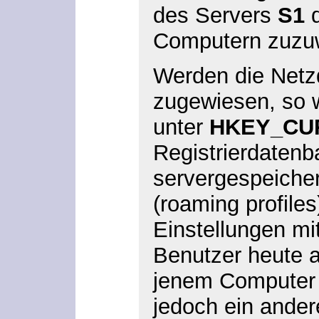
des Servers
S1
d
Computern zuzu
Werden die Netz
zugewiesen, so 
unter
HKEY_CU
Registrierdatenb
servergespeicher
(roaming profile
Einstellungen mi
Benutzer heute 
jenem Computer 
jedoch ein ander