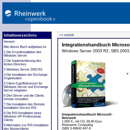
Inhaltsverzeichnis
<< zurück
Vorwort
Integrationshandbuch Microso
Wie dieses Buch aufgebaut ist
Windows Server 2003 R2, SBS 2003, 
1 Die Grundinstallation des
Windows Server
2 Die Implementierung des
Active Directory
3 Windows Server 2003 R2
4 Die Installation der Exchange-
Organisation
5 Client-Zugriffslizenzen für
Windows Server und Exchange
Server eingeben
6 Den Server und die Clients
remote verwalten
7 Die Installation des Remote
Installation Service RIS
8 Die RIS-Installation eines
Integrationshandbuch Microsoft-
Windows-XP-Professional-
Netzwerk
Clients
1.008 S., mit CD, 69,90 Euro
Rheinwerk Computing
9 Alternative zur RIS-Installation
ISBN 3-89842-847-8
des Musterclients