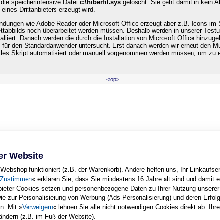
 die speicherintensive Datei
c:\hiberfil.sys
gelöscht. Sie geht damit in kein Ab
ines Drittanbieters erzeugt wird.
endungen wie Adobe Reader oder Microsoft Office erzeugt aber z.B. Icons im
lettabbilds noch überarbeitet werden müssen. Deshalb werden in unserer Test
liert. Danach werden die durch die Installation von Microsoft Office hinzug
ion für den Standardanwender untersucht. Erst danach werden wir erneut den M
elles Skript automatisiert oder manuell vorgenommen werden müssen, um zu
<top>
er Website
Webshop funktioniert (z.B. der Warenkorb). Andere helfen uns, Ihr Einkaufser
Zustimmen
« erklären Sie, dass Sie mindestens 16 Jahre alt sind und damit e
nbieter Cookies setzen und personenbezogene Daten zu Ihrer Nutzung unsere
wie zur Personalisierung von Werbung (Ads-Personalisierung) und deren Erfo
Copyright © Rheinwerk Verlag GmbH 2006
n. Mit »
Verweigern
« lehnen Sie alle nicht notwendigen Cookies direkt ab. Ihre
 ausdrucken. Ansonsten unterliegt das Openbook denselben Bestimmungen, wie d
 ändern (z.B. im Fuß der Website).
urheberrechtlich geschützt.