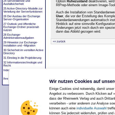
Option
Ruhezustand
deaktivieren, wird
24 Serverdienste und
Ausfallsicherheit
RIPrep-Methode oder einem Image-Tool e
25 Active-Directory-Modelle zur
Verteilung der Serverfunktionen
Auch die Installation von Standardanw
User
, die vor der Erstellung des Komp
26 Der Ausbau der Exchange
Server-Organisation
Standardanwendungen automatisch instal
Hinblick auf eine sinnvolle Konfigurat
27 Outlook und öffentliche
Exchange-Ordner praxisnah
Änderungen jetzt noch durch ein spezi
nutzen
dann das Abbild gezogen wird.
28 Exchange-
Administrationsaufgaben
<< zurück
29 Hinweise zur Exchange-
Installation und –Migration
30 Sicherheit im verteilten Active
Directory
31 Einstieg in die Projektierung
32 Informationstechnologie und
Recht
Index
Ihre Meinung?
Wir nutzen Cookies auf unser
Einige Cookies sind notwendig, damit unser 
Angebot zu verbessern. Durch Klicken auf »
dass der Rheinwerk Verlag und auch Dritta
verarbeiten - unter anderem zur Analyse so
können auch eine
individuelle Auswahl
treffe
Für Ihren privaten Gebrauch dürfen Sie die Online-Version natürlich
können Sie jederzeit widerrufen, prüfen und