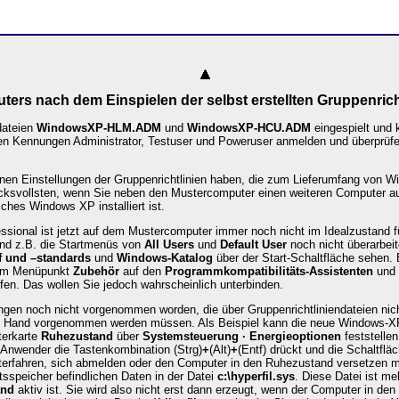
ters nach dem Einspie
len der selbst erstellten
Gruppenrich
dateien
WindowsXP-HLM.ADM
und
WindowsXP-HCU.ADM
eingespielt und k
en Kennungen Administrator, Testuser und Poweruser anmelden und überprüf
en Einstellungen der Gruppenrichtlinien haben, die zum Lieferumfang von W
ksvollsten, wenn Sie neben den Mustercomputer einen weiteren Computer auf
iches Windows XP installiert ist.
onal ist jetzt auf dem Mustercomputer immer noch nicht im Idealzustand für
ind z.B. die Startmenüs von
All
Users
und
Default
User
noch nicht überarbei
f
und
–standards
und
Windows-Katalog
über der Start-Schaltfläche sehen.
dem Menüpunkt
Zubehör
auf den
Programmkompatibilitäts-Assistenten
und 
fen. Das wollen Sie jedoch wahrscheinlich unterbinden.
gen noch nicht vorgenommen worden, die über Gruppenrichtliniendateien ni
von Hand vorgenommen werden müssen. Als Beispiel kann die neue Windows-
terkarte
Ruhezustand
über
Systemsteuerung
·
Energieoptionen
feststelle
r Anwender die Tastenkombination (Strg)
+
(Alt)
+
(Entf) drückt und die Schaltflä
terfahren, sich abmelden oder den Computer in den Ruhezustand versetzen m
tsspeicher befindlichen Daten in der Datei
c:\
hyperfil.sys
. Diese Datei ist m
and
aktiv ist. Sie wird also nicht erst dann erzeugt, wenn der Computer in de