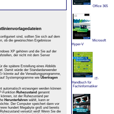
Office 365
tlinienvorlage
dateie
n
onfiguriert sind, sollten Sie sich auf dem
en, ob die gewünschten Ergebnisse
Microsoft
Hyper-V
indows XP gehören und die Sie auf der
stellen, der nicht mit dem Server
 die spätere Erstellung eines Abbilds
tet. Damit würde der Standardanwender
 Er könnte auf die Verwaltungsprogramme,
auf Systemprogramme wie
Übertragen
IT-
Handbuch für
Fachinformatiker
cht automatisch erzwungen werden können
XP-Funktion
Ruhezustand
genannt
n können, ist der Ruhezustand per
che
Herunterfahren
wählt, kann er
öchte. Der Computer speichert dann vor
ehrere hundert Megabyte groß und bereits
n Ruhezustand versetzt wird! Wenn Sie die