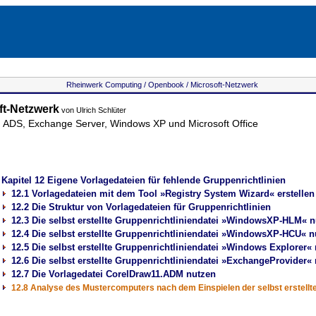
Rheinwerk Computing /
Openbook /
Microsoft-Netzwerk
ft-Netzwerk
von Ulrich Schlüter
ADS, Exchange Server, Windows XP und Microsoft Office
Kapitel
12 Eigene Vorlagedateien für fehlende Gruppenrichtlinien
12.1 Vorlagedateien mit dem Tool »Registry System Wizard« erstellen
12.2 Die Struktur von Vorlagedateien für Gruppenrichtlinien
12.3 Die selbst erstellte Gruppenrichtliniendatei »WindowsXP-HLM« 
12.4 Die selbst erstellte Gruppenrichtliniendatei »WindowsXP-HCU« n
12.5 Die selbst erstellte Gruppenrichtliniendatei »Windows Explorer«
12.6 Die selbst erstellte Gruppenrichtliniendatei »ExchangeProvider«
12.7 Die Vorlagedatei CorelDraw11.ADM nutzen
12.8 Analyse des Mustercomputers nach dem Einspielen der selbst erstellt