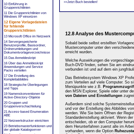
>>Jetzt Buch bestellen!
10 Einführung in
Gruppenrichtlinien
11 Die Gruppenrichtlinien von
Windows XP einsetzen
12 Eigene Vorlagedateien
für fehlende
Gruppenrichtlinien
12.8
Analyse des Mustercompu
13 Microsoft Office im Netzwerk
14 Servergespeicherte
Sobald beide selbst erstellten Vorlagen
Benutzerprofile, Basisordner,
Mustercomputer unter den verschieden
Ordnerumleitungen und
erreicht wurden.
Dokumentvorlageverzeichnisse
15 Das Anmeldeskript
Welche Auswirkungen die vorgeschlagen
16 Über das Anmeldeskript
Buch-DVD finden, sehen Sie am eindruc
Anwendungen und Service
verbunden ist und auf dem ein jungfräul
Packs verteilen
17 Die Erstellung des
Das Betriebssystem Windows XP Professi
Komplettabbildes
zum Verteilen auf viele Computer. So s
18 Strategische Überlegungen
Menüpunkte wie z.B.
Programmzugrif
und Tipps
den MSN Explorer, Spiele oder unter 
19 Namenskonventionen für
von
Dateien
und
Einstellungen
zugrei
Active-Directory-Objekte
20 Gruppen und
Außerdem sind solche Systemeinstellun
Gruppenverschachtelung
und vor der Erstellung des Abbildes 
21 Access-based Enumeration
werden. Wie Sie beim Öffnen der Regis
ABE
Standardeinstellung aktiviert. Wenn de
22 Netzwerkdrucker einrichten
entscheiden, ob er den Computer herun
dem Herunterfahren zuerst alle im Arbei
23 Betriebsmasterfunktionen und
der globale Katalogserver
vorhanden, wenn die Option
Ruhezust