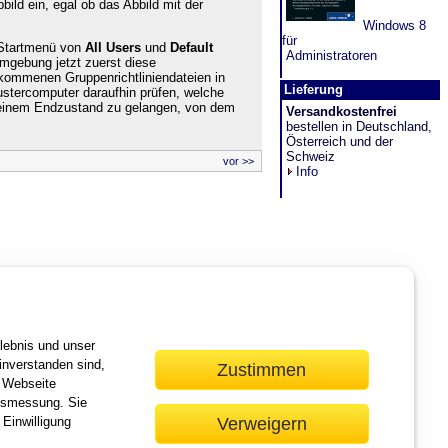
bild ein, egal ob das Abbild mit der
Windows 8
für
 Startmenü von
All
Users
und
Default
Administratoren
umgebung jetzt zuerst diese
ekommenen Gruppenrichtliniendateien in
Lieferung
ustercomputer daraufhin prüfen, welche
 einem Endzustand zu gelangen, von dem
Versandkostenfrei
bestellen in Deutschland,
Österreich und der
Schweiz
vor >>
Info
lebnis und unser
inverstanden sind,
Zustimmen
r Webseite
lgsmessung. Sie
Verweigern
 Einwilligung
ie gebundene Ausgabe: Das Werk einschließlich aller seiner Teile ist