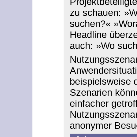
Projektbeteiligte
zu schauen: »W
suchen?« »Wora
Headline überz
auch: »Wo such
Nutzungsszenar
Anwendersituat
beispielsweise 
Szenarien könne
einfacher getro
Nutzungsszenari
anonymer Besuc