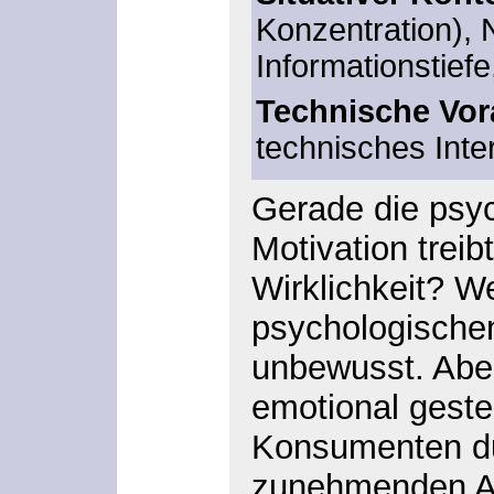
Konzentration), 
Informationstiefe
Technische Vo
technisches Inte
Gerade die psyc
Motivation trei
Wirklichkeit? W
psychologische
unbewusst. Aber 
emotional geste
Konsumenten dur
zunehmenden Au