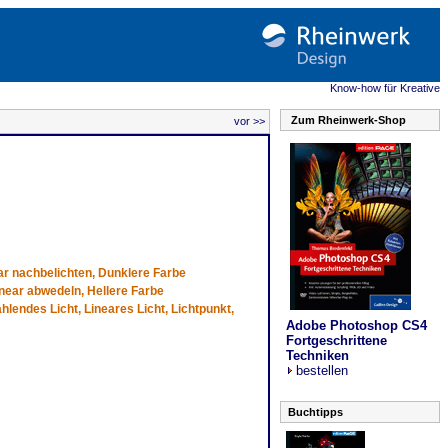
Know-how für Kreative
Zum Rheinwerk-Shop
vor >>
ear nachbelichten, Dunklere Farbe
Linear abwedeln, Hellere Farbe
hlendes Licht, Lineares Licht, Lichtpunkt,
Adobe Photoshop CS4
Fortgeschrittene
Techniken
bestellen
Buchtipps