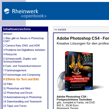
Inhaltsverzeichnis
<< zurück
Vorwort
Adobe Photoshop CS4 - For
1 Was gibt es Neues in Photoshop
CS4?
Kreative Lösungen für den profess
2 Camera Raw, DNG und HDR
3 Probleme bei Digitalfotos beheben
4 Retusche
5 Schwarzweiß, Duplex und
Schmuckfarben
6 Farb- und Tonwertkorrekturen
7 Farbmanagement
8 Fotomontage und Composing
9 Effekte für Text und Bild
10 Filter
11 Photoshop und Web
12 Photoshop und Druck
Adobe Photoshop CS4 -
13 Automatisierung in Photoshop
Fortgeschrittene Techniken
14 Datenhandling und Teamwork
geb., komplett in Farbe, mit DVD
843 S., 59,90 Euro
15 Tipps und Tricks
Rheinwerk Design