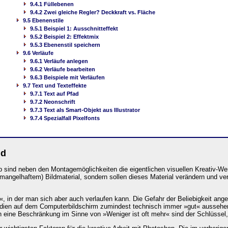
9.4.1 Füllebenen
9.4.2 Zwei gleiche Regler? Deckkraft vs. Fläche
9.5 Ebenenstile
9.5.1 Beispiel 1: Ausschnitteffekt
9.5.2 Beispiel 2: Effektmix
9.5.3 Ebenenstil speichern
9.6 Verläufe
9.6.1 Verläufe anlegen
9.6.2 Verläufe bearbeiten
9.6.3 Beispiele mit Verläufen
9.7 Text und Texteffekte
9.7.1 Text auf Pfad
9.7.2 Neonschrift
9.7.3 Text als Smart-Objekt aus Illustrator
9.7.4 Spezialfall Pixelfonts
ld
p sind neben den Montagemöglichkeiten die eigentlichen visuellen Kreativ-W
angelhaftem) Bildmaterial, sondern sollen dieses Material verändern und ver
t«, in der man sich aber auch verlaufen kann. Die Gefahr der Beliebigkeit ang
dien auf dem Computerbildschirm zumindest technisch immer »gut« aussehen
 eine Beschränkung im Sinne von »Weniger ist oft mehr« sind der Schlüssel, 