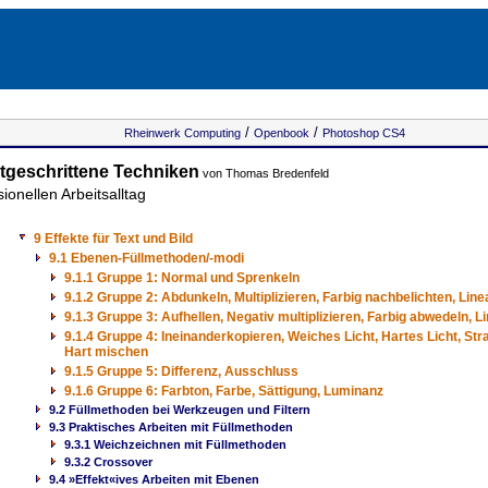
/
/
Rheinwerk Computing
Openbook
Photoshop CS4
tgeschrittene Techniken
von Thomas Bredenfeld
ionellen Arbeitsalltag
9 Effekte für Text und Bild
9.1 Ebenen-Füllmethoden/-modi
9.1.1 Gruppe 1: Normal und Sprenkeln
9.1.2 Gruppe 2: Abdunkeln, Multiplizieren, Farbig nachbelichten, Lin
9.1.3 Gruppe 3: Aufhellen, Negativ multiplizieren, Farbig abwedeln, 
9.1.4 Gruppe 4: Ineinanderkopieren, Weiches Licht, Hartes Licht, Stra
Hart mischen
9.1.5 Gruppe 5: Differenz, Ausschluss
9.1.6 Gruppe 6: Farbton, Farbe, Sättigung, Luminanz
9.2 Füllmethoden bei Werkzeugen und Filtern
9.3 Praktisches Arbeiten mit Füllmethoden
9.3.1 Weichzeichnen mit Füllmethoden
9.3.2 Crossover
9.4 »Effekt«ives Arbeiten mit Ebenen