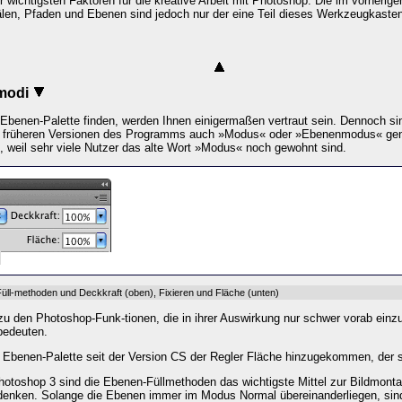
 wichtigsten Faktoren für die kreative Arbeit mit Photoshop. Die im vorheri
älen, Pfaden und Ebenen sind jedoch nur der eine Teil dieses Werkzeugkast
modi
 Ebenen-Palette finden, werden Ihnen einigermaßen vertraut sein. Dennoch sind
in früheren Versionen des Programms auch »Modus« oder »Ebenenmodus« ge
t, weil sehr viele Nutzer das alte Wort »Modus« noch gewohnt sind.
Füll-methoden und
Deckkraft
(oben),
Fixieren
und
Fläche
(unten)
u den Photoshop-Funk-tionen, die in ihrer Auswirkung nur schwer vorab einzu
bedeuten.
 Ebenen-Palette seit der Version CS der Regler
Fläche
hinzugekommen, der sch
Photoshop 3 sind die Ebenen-Füllmethoden das wichtigste Mittel zur Bildmon
denken. Solange die Ebenen immer im Modus
Normal
übereinanderliegen, sind