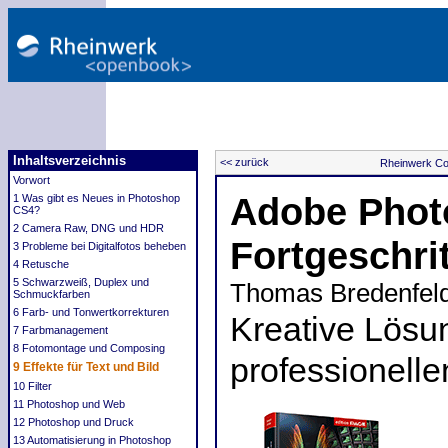
Inhaltsverzeichnis
<< zurück
Rheinwerk Co
Vorwort
Adobe Phot
1 Was gibt es Neues in Photoshop
CS4?
2 Camera Raw, DNG und HDR
Fortgeschri
3 Probleme bei Digitalfotos beheben
4 Retusche
5 Schwarzweiß, Duplex und
Thomas Bredenfel
Schmuckfarben
6 Farb- und Tonwertkorrekturen
Kreative Lösu
7 Farbmanagement
8 Fotomontage und Composing
professionelle
9 Effekte für Text und Bild
10 Filter
11 Photoshop und Web
12 Photoshop und Druck
13 Automatisierung in Photoshop