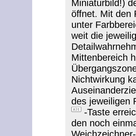
Miniaturbild!) 
öffnet. Mit den
unter
Farbberei
weit die jeweili
Detailwahrnehm
Mittenbereich h
Übergangszone
Nichtwirkung k
Auseinanderzie
des jeweiligen 
-Taste errei
den noch einma
Weichzeichner-