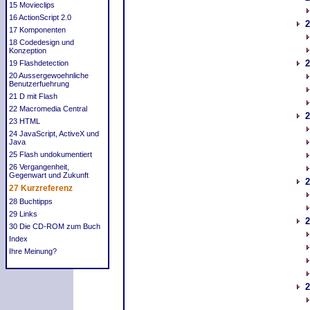
15 Movieclips
16 ActionScript 2.0
2
17 Komponenten
18 Codedesign und
Konzeption
2
19 Flashdetection
20 Aussergewoehnliche
Benutzerfuehrung
21 D mit Flash
22 Macromedia Central
2
23 HTML
24 JavaScript, ActiveX und
Java
25 Flash undokumentiert
26 Vergangenheit,
Gegenwart und Zukunft
2
27 Kurzreferenz
28 Buchtipps
29 Links
2
30 Die CD-ROM zum Buch
Index
Ihre Meinung?
2