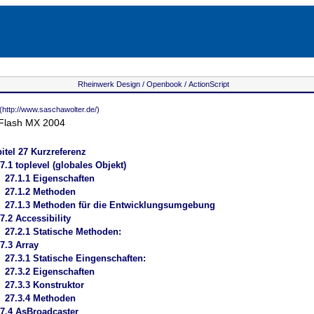
Rheinwerk Design /
Openbook /
ActionScript
(http://www.saschawolter.de/)
 Flash MX 2004
itel
27 Kurzreferenz
7.1 toplevel (globales Objekt)
27.1.1 Eigenschaften
27.1.2 Methoden
27.1.3 Methoden für die Entwicklungsumgebung
7.2 Accessibility
27.2.1 Statische Methoden:
7.3 Array
27.3.1 Statische Eingenschaften:
27.3.2 Eigenschaften
27.3.3 Konstruktor
27.3.4 Methoden
7.4 AsBroadcaster