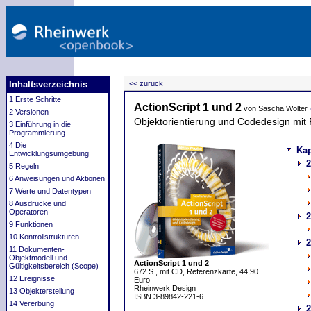
Inhaltsverzeichnis
<< zurück
1 Erste Schritte
ActionScript 1 und 2
von Sascha Wolter
2 Versionen
Objektorientierung und Codedesign mit
3 Einführung in die
Programmierung
4 Die
Kap
Entwicklungsumgebung
2
5 Regeln
6 Anweisungen und Aktionen
7 Werte und Datentypen
8 Ausdrücke und
Operatoren
2
9 Funktionen
10 Kontrollstrukturen
2
11 Dokumenten-
Objektmodell und
ActionScript 1 und 2
Gültigkeitsbereich (Scope)
672 S., mit CD, Referenzkarte, 44,90
12 Ereignisse
Euro
Rheinwerk Design
13 Objekterstellung
ISBN 3-89842-221-6
14 Vererbung
2