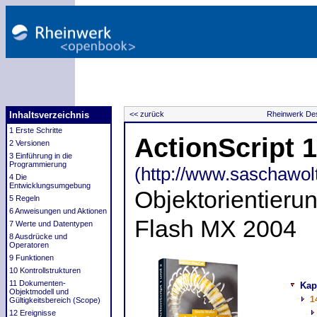
Inhaltsverzeichnis
<< zurück
Rheinwerk Des
1 Erste Schritte
ActionScript 
2 Versionen
3 Einführung in die
Programmierung
(http://www.saschawolt
4 Die
Entwicklungsumgebung
Objektorientieru
5 Regeln
6 Anweisungen und Aktionen
Flash MX 2004
7 Werte und Datentypen
8 Ausdrücke und
Operatoren
9 Funktionen
10 Kontrollstrukturen
11 Dokumenten-
Kap
Objektmodell und
1
Gültigkeitsbereich (Scope)
12 Ereignisse