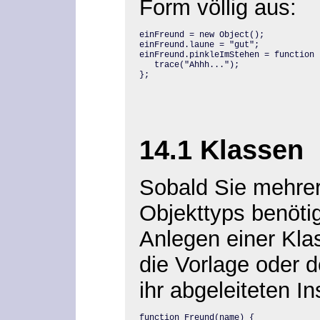
Form völlig aus:
einFreund = new Object();

einFreund.laune = "gut";

einFreund.pinkleImStehen = function (
   trace("Ahhh...");

};
14.1 Klassen
Sobald Sie mehre
Objekttyps
benötig
Anlegen einer Klas
die Vorlage oder d
ihr abgeleiteten I
function Freund(name) {
