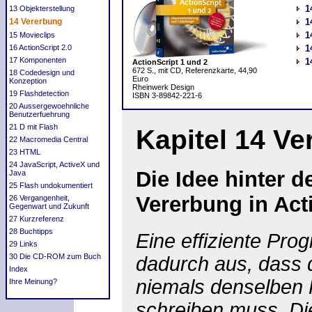
1
13 Objekterstellung
14 Vererbung
1
1
15 Movieclips
16 ActionScript 2.0
1
17 Komponenten
1
ActionScript 1 und 2
672 S., mit CD, Referenzkarte, 44,90
18 Codedesign und
Euro
Konzeption
Rheinwerk Design
19 Flashdetection
ISBN 3-89842-221-6
20 Aussergewoehnliche
Benutzerfuehrung
21 D mit Flash
Kapitel 14 V
22 Macromedia Central
23 HTML
24 JavaScript, ActiveX und
Die Idee hinter d
Java
25 Flash undokumentiert
Vererbung in Act
26 Vergangenheit,
Gegenwart und Zukunft
27 Kurzreferenz
28 Buchtipps
Eine effiziente Pro
29 Links
30 Die CD-ROM zum Buch
dadurch aus, dass d
Index
niemals denselben
Ihre Meinung?
schreiben muss. Die