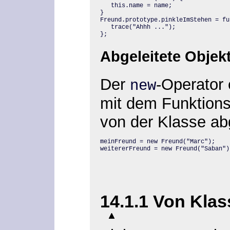
   this.name = name;

}

Freund.prototype.pinkleImStehen = fun
   trace("Ahhh ...");

};
Abgeleitete Objek
Der
-Operator
new
mit dem Funktion
von der Klasse abg
meinFreund = new Freund("Marc");

weitererFreund = new Freund("Saban")
14.1.1 Von Kla