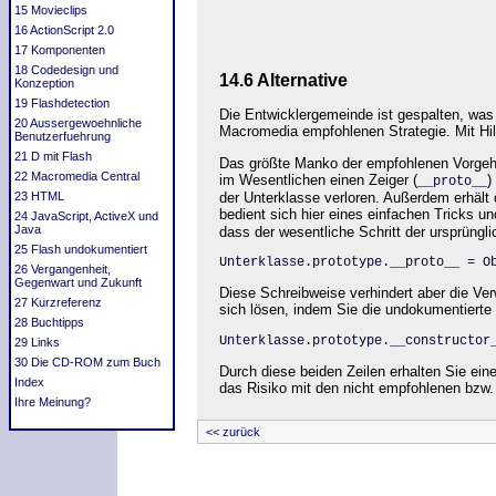
15 Movieclips
16 ActionScript 2.0
17 Komponenten
18 Codedesign und
14.6 Alternative
Konzeption
19 Flashdetection
Die Entwicklergemeinde ist gespalten, was 
20 Aussergewoehnliche
Macromedia empfohlenen Strategie. Mit Hi
Benutzerfuehrung
21 D mit Flash
Das größte Manko der empfohlenen Vorgehen
22 Macromedia Central
im Wesentlichen einen Zeiger (
)
__proto__
der Unterklasse verloren. Außerdem erhält 
23 HTML
bedient sich hier eines einfachen Tricks un
24 JavaScript, ActiveX und
Java
dass der wesentliche Schritt der ursprüng
25 Flash undokumentiert
Unterklasse.prototype.__proto__ = O
26 Vergangenheit,
Gegenwart und Zukunft
Diese Schreibweise verhindert aber die Ve
27 Kurzreferenz
sich lösen, indem Sie die undokumentierte
28 Buchtipps
Unterklasse.prototype.__constructor
29 Links
30 Die CD-ROM zum Buch
Durch diese beiden Zeilen erhalten Sie ein
Index
das Risiko mit den nicht empfohlenen bzw
Ihre Meinung?
<< zurück