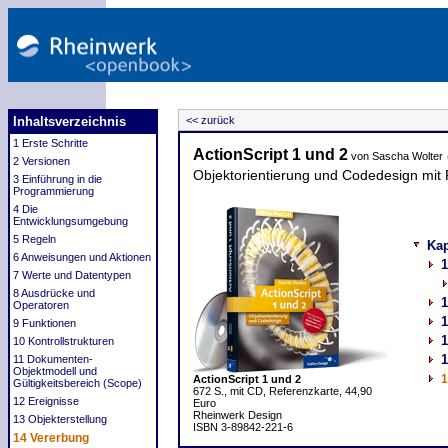
Inhaltsverzeichnis
<< zurück
1 Erste Schritte
ActionScript 1 und 2
von Sascha Wolter
2 Versionen
Objektorientierung und Codedesign mit
3 Einführung in die
Programmierung
4 Die
Entwicklungsumgebung
5 Regeln
Kap
6 Anweisungen und Aktionen
1
7 Werte und Datentypen
8 Ausdrücke und
1
Operatoren
1
9 Funktionen
1
10 Kontrollstrukturen
1
11 Dokumenten-
Objektmodell und
1
ActionScript 1 und 2
Gültigkeitsbereich (Scope)
672 S., mit CD, Referenzkarte, 44,90
12 Ereignisse
Euro
Rheinwerk Design
13 Objekterstellung
ISBN 3-89842-221-6
14 Vererbung