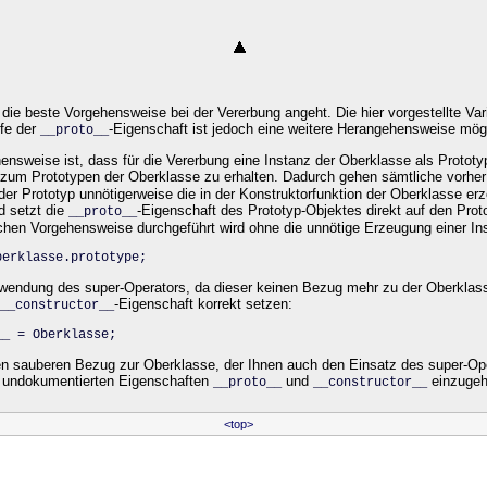
die beste Vorgehensweise bei der Vererbung angeht. Die hier vorgestellte Va
lfe der
-Eigenschaft ist jedoch eine weitere Herangehensweise mögl
__proto
__
sweise ist, dass für die Vererbung eine Instanz der Oberklasse als Prototy
 zum Prototypen der Oberklasse zu erhalten. Dadurch gehen sämtliche vorher
der Prototyp unnötigerweise die in der Konstruktorfunktion der Oberklasse erz
d setzt die
-Eigenschaft des Prototyp-Objektes direkt auf den Pro
__proto__
lichen Vorgehensweise durchgeführt wird ohne die unnötige Erzeugung einer In
berklasse.prototype;
rwendung des super-Operators, da dieser keinen Bezug mehr zu der Oberklass
-Eigenschaft korrekt setzen:
__constructor__
__ = Oberklasse;
en sauberen Bezug zur Oberklasse, der Ihnen auch den Einsatz des super-Oper
. undokumentierten Eigenschaften
und
einzugeh
__proto__
__constructor__
<top>