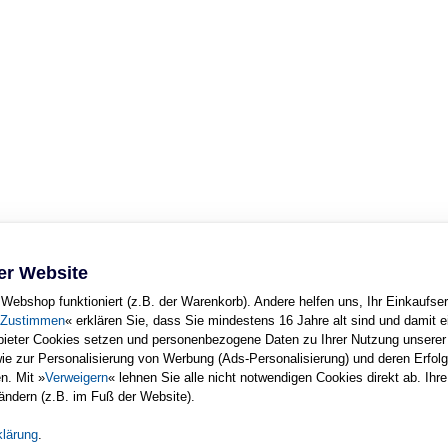
er Website
Webshop funktioniert (z.B. der Warenkorb). Andere helfen uns, Ihr Einkaufser
Zustimmen
« erklären Sie, dass Sie mindestens 16 Jahre alt sind und damit e
nbieter Cookies setzen und personenbezogene Daten zu Ihrer Nutzung unsere
wie zur Personalisierung von Werbung (Ads-Personalisierung) und deren Erfo
Copyright © Rheinwerk Verlag GmbH 2005
n. Mit »
Verweigern
« lehnen Sie alle nicht notwendigen Cookies direkt ab. Ihre
 ausdrucken. Ansonsten unterliegt das Openbook denselben Bestimmungen, wie d
 ändern (z.B. im Fuß der Website).
urheberrechtlich geschützt.
der Vervielfältigung, Übersetzung, Mikroverfilmung sowie Einspeicherung und 
klärung
.