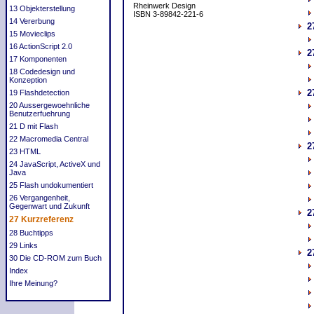
Rheinwerk Design
13 Objekterstellung
ISBN 3-89842-221-6
14 Vererbung
2
15 Movieclips
16 ActionScript 2.0
2
17 Komponenten
18 Codedesign und
Konzeption
2
19 Flashdetection
20 Aussergewoehnliche
Benutzerfuehrung
21 D mit Flash
22 Macromedia Central
2
23 HTML
24 JavaScript, ActiveX und
Java
25 Flash undokumentiert
26 Vergangenheit,
Gegenwart und Zukunft
2
27 Kurzreferenz
28 Buchtipps
29 Links
2
30 Die CD-ROM zum Buch
Index
Ihre Meinung?