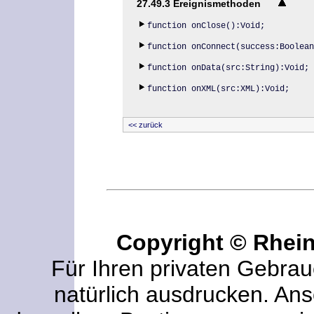
27.49.3 Ereignismethoden
function onClose():Void;
function onConnect(success:Boolean
function onData(src:String):Void;
function onXML(src:XML):Void;
<< zurück
Copyright © Rhei
Für Ihren privaten Gebrau
natürlich ausdrucken. An