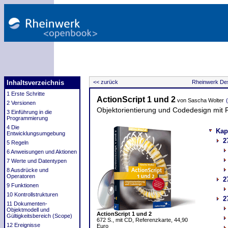
Inhaltsverzeichnis
<< zurück
Rheinwerk Des
1 Erste Schritte
ActionScript 1 und 2
von Sascha Wolter
2 Versionen
Objektorientierung und Codedesign mit
3 Einführung in die
Programmierung
4 Die
Kap
Entwicklungsumgebung
2
5 Regeln
6 Anweisungen und Aktionen
7 Werte und Datentypen
8 Ausdrücke und
Operatoren
2
9 Funktionen
10 Kontrollstrukturen
2
11 Dokumenten-
Objektmodell und
ActionScript 1 und 2
Gültigkeitsbereich (Scope)
672 S., mit CD, Referenzkarte, 44,90
12 Ereignisse
Euro