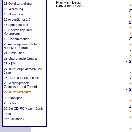
Rheinwerk Design
13 Objekterstellung
ISBN 3-89842-221-6
14 Vererbung
2
15 Movieclips
16 ActionScript 2.0
2
17 Komponenten
18 Codedesign und
Konzeption
2
19 Flashdetection
20 Aussergewoehnliche
Benutzerfuehrung
21 D mit Flash
22 Macromedia Central
2
23 HTML
24 JavaScript, ActiveX und
Java
25 Flash undokumentiert
26 Vergangenheit,
Gegenwart und Zukunft
2
27 Kurzreferenz
28 Buchtipps
29 Links
2
30 Die CD-ROM zum Buch
Index
Ihre Meinung?