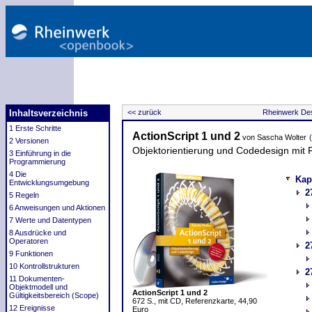
Inhaltsverzeichnis
<< zurück
Rheinwerk Des
1 Erste Schritte
ActionScript 1 und 2
von Sascha Wolter
2 Versionen
Objektorientierung und Codedesign mit
3 Einführung in die
Programmierung
4 Die
Kap
Entwicklungsumgebung
2
5 Regeln
6 Anweisungen und Aktionen
7 Werte und Datentypen
8 Ausdrücke und
Operatoren
2
9 Funktionen
10 Kontrollstrukturen
2
11 Dokumenten-
Objektmodell und
ActionScript 1 und 2
Gültigkeitsbereich (Scope)
672 S., mit CD, Referenzkarte, 44,90
12 Ereignisse
Euro