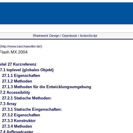
Rheinwerk Design /
Openbook /
ActionScript
(http://www.saschawolter.de/)
 Flash MX 2004
itel
27 Kurzreferenz
7.1 toplevel (globales Objekt)
27.1.1 Eigenschaften
27.1.2 Methoden
27.1.3 Methoden für die Entwicklungsumgebung
7.2 Accessibility
27.2.1 Statische Methoden:
7.3 Array
27.3.1 Statische Eingenschaften:
27.3.2 Eigenschaften
27.3.3 Konstruktor
27.3.4 Methoden
7.4 AsBroadcaster