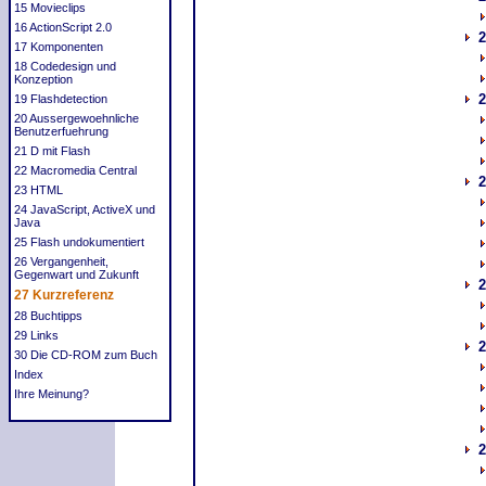
15 Movieclips
16 ActionScript 2.0
2
17 Komponenten
18 Codedesign und
Konzeption
2
19 Flashdetection
20 Aussergewoehnliche
Benutzerfuehrung
21 D mit Flash
22 Macromedia Central
2
23 HTML
24 JavaScript, ActiveX und
Java
25 Flash undokumentiert
26 Vergangenheit,
Gegenwart und Zukunft
2
27 Kurzreferenz
28 Buchtipps
29 Links
2
30 Die CD-ROM zum Buch
Index
Ihre Meinung?
2