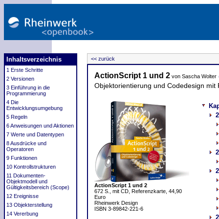
Inhaltsverzeichnis
<< zurück
1 Erste Schritte
ActionScript 1 und 2
von Sascha Wolter
2 Versionen
Objektorientierung und Codedesign mit
3 Einführung in die
Programmierung
4 Die
Kap
Entwicklungsumgebung
2
5 Regeln
6 Anweisungen und Aktionen
7 Werte und Datentypen
8 Ausdrücke und
Operatoren
2
9 Funktionen
10 Kontrollstrukturen
2
11 Dokumenten-
Objektmodell und
ActionScript 1 und 2
Gültigkeitsbereich (Scope)
672 S., mit CD, Referenzkarte, 44,90
12 Ereignisse
Euro
Rheinwerk Design
13 Objekterstellung
ISBN 3-89842-221-6
14 Vererbung
2