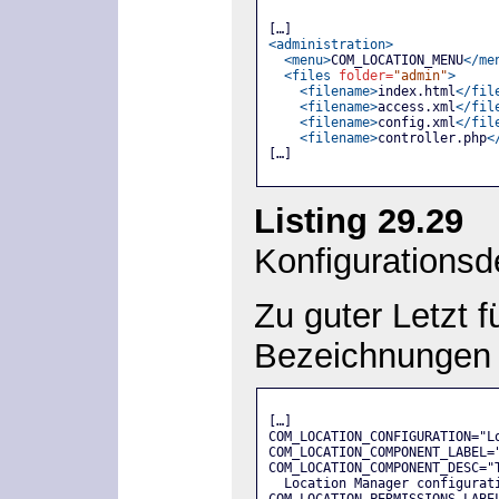
[…]
<administration>
<menu>
COM_LOCATION_MENU
</me
<files
folder=
"admin"
>
<filename>
index.html
</fil
<filename>
access.xml
</fil
<filename>
config.xml
</fil
<filename>
controller.php
<
[…]
Listing 29.29
»l
Konfigurationsde
Zu guter Letzt 
Bezeichnungen 
[…]
COM_LOCATION_CONFIGURATION="L
COM_LOCATION_COMPONENT_LABEL=
COM_LOCATION_COMPONENT_DESC="
  Location Manager configurat