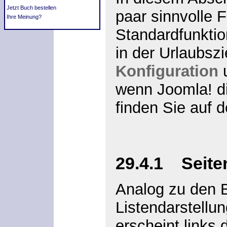
Jetzt Buch bestellen
paar sinnvolle 
Ihre Meinung?
Standardfunktio
in der Urlaubsz
Konfiguration
u
wenn Joomla! di
finden Sie auf 
29.4.1 Seiten
Analog zu den B
Listendarstellu
erscheint links 