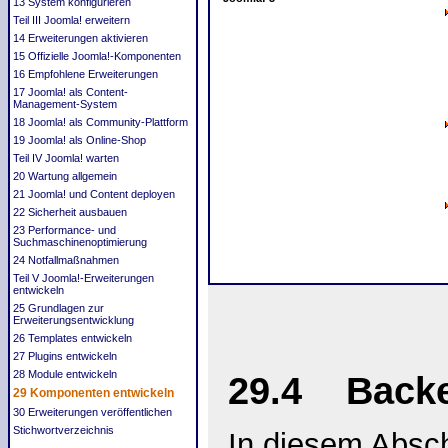
13 System konfigurieren
Teil III Joomla! erweitern
14 Erweiterungen aktivieren
15 Offizielle Joomla!-Komponenten
16 Empfohlene Erweiterungen
17 Joomla! als Content-
Management‐System
18 Joomla! als Community-Plattform
19 Joomla! als Online-Shop
Teil IV Joomla! warten
20 Wartung allgemein
21 Joomla! und Content deployen
22 Sicherheit ausbauen
23 Performance- und
Suchmaschinenoptimierung
24 Notfallmaßnahmen
Teil V Joomla!-Erweiterungen
entwickeln
25 Grundlagen zur
Erweiterungsentwicklung
26 Templates entwickeln
27 Plugins entwickeln
28 Module entwickeln
29.4 Backe
29 Komponenten entwickeln
30 Erweiterungen veröffentlichen
Stichwortverzeichnis
In diesem Absc