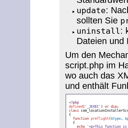
: Nac
update
sollten Sie
p
:
uninstall
Dateien und 
Um den Mechani
script.php
im Ha
wo auch das XML
und enthält Fun
<?php
defined
(
'_JEXEC'
)
or die
;
class
com_locationInstallerSc
{
function
preflight
(
$type
,
$
{
echo
'<p>This function is