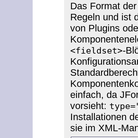
Das Format der 
Regeln und ist 
von Plugins ode
Komponentenele
-Bl
<fieldset>
Konfigurationsa
Standardberecht
Komponentenkonf
einfach, da JFo
vorsieht:
type=
Installationen 
sie im XML-Mani