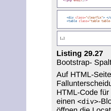
<?php
endif
;
?>
<div
class=
"clearfix"
>
</
<table
class=
"table table
[…]
Listing 29.27
»/
Bootstrap- Spal
Auf HTML-Seite
Fallunterscheid
HTML-Code für di
einen
-Bl
<div>
öffnen die Loca