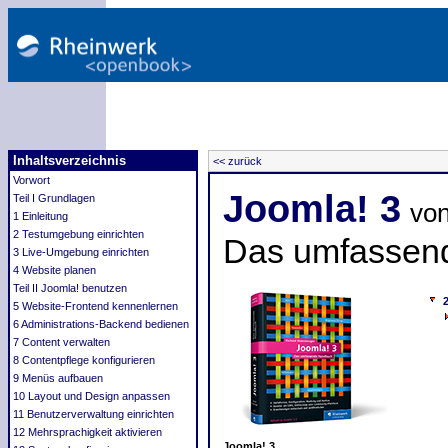
Inhaltsverzeichnis
<< zurück
Vorwort
Joomla! 3
Teil I Grundlagen
vo
1 Einleitung
2 Testumgebung einrichten
Das umfassen
3 Live-Umgebung einrichten
4 Website planen
Teil II Joomla! benutzen
5 Website-Frontend kennenlernen
6 Administrations-Backend bedienen
7 Content verwalten
8 Contentpflege konfigurieren
9 Menüs aufbauen
10 Layout und Design anpassen
11 Benutzerverwaltung einrichten
12 Mehrsprachigkeit aktivieren
Joomla! 3