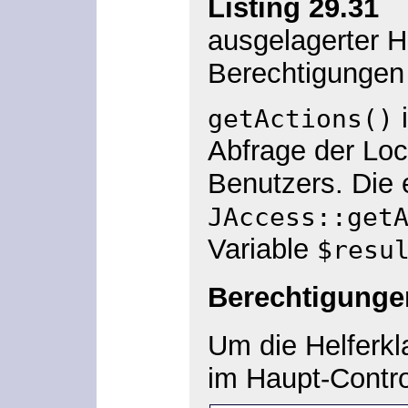
Listing 29.31
»/
ausgelagerter He
Berechtigungen
i
getActions()
Abfrage der Lo
Benutzers. Die 
JAccess::get
Variable
$resu
Berechtigunge
Um die Helferkl
im Haupt-Contro