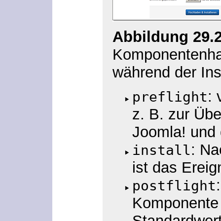
Abbildung 29.
Komponentenhau
während der Ins
:
preflight
z. B. zur Üb
Joomla! und 
: Na
install
ist das Ereig
postflight
Komponente u
Standardwert