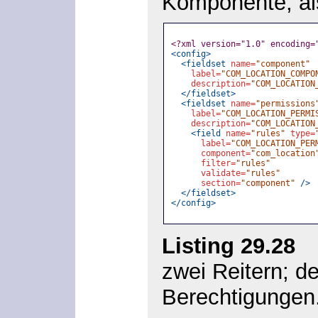
Komponente, a
<?xml version="1.0" encoding=
<config>
<fieldset
name=
"component"
label=
"COM_LOCATION_COMPO
description=
"COM_LOCATION
</fieldset>
<fieldset
name=
"permissions
label=
"COM_LOCATION_PERMI
description=
"COM_LOCATION
<field
name=
"rules"
type=
label=
"COM_LOCATION_PER
component=
"com_location
filter=
"rules"
validate=
"rules"
section=
"component"
/>
</fieldset>
</config>
Listing 29.28
»c
zwei Reitern; d
Berechtigungen