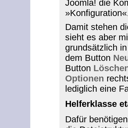
Joomla! die Ko
»Konfiguration«
Damit stehen di
sieht es aber m
grundsätzlich i
dem Button
Ne
Button
Lösche
Optionen
recht
lediglich eine F
Helferklasse et
Dafür benötigen 