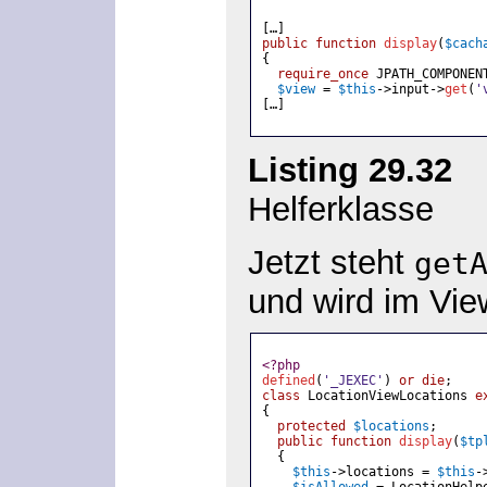
[…]
public function 
display
(
$cach
{
require_once
JPATH_COMPONEN
$view 
= 
$this
->input->
get
(
'
[…]
Listing 29.32
»c
Helferklasse
Jetzt steht
get
und wird im Vie
<?php
defined
(
'_JEXEC'
) 
or die
;
class 
LocationViewLocations 
e
{
protected 
$locations
;
public function 
display
(
$tp
{
$this
->locations = 
$this
-