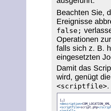
ausgeführt.
Beachten Sie, 
Ereignisse abbr
verlasse
false;
Operationen zur
falls sich z. B.
eingesetzten Jo
Damit das Scrip
wird, genügt di
.
<scriptfile>
[…]
<description>
COM_LOCATION_XML
<scriptfile>
script.php
</scrip
<install>