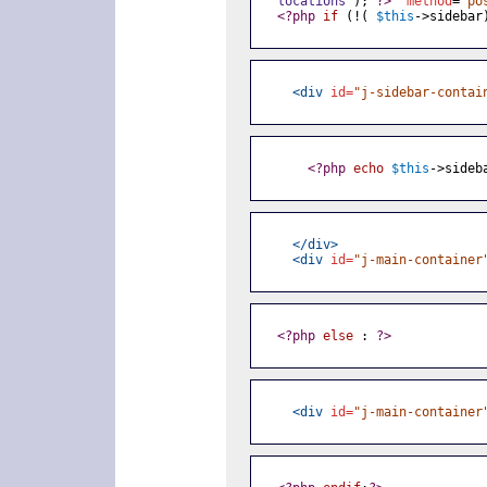
  locations'
); 
?>
"
method
=
"po
<?php
if
(!
(
$this
->sidebar
<div
id=
"j-sidebar-contai
<?php
echo
$this
->sideb
</div>
<div
id=
"j-main-container
<?php
else
:
?>
<div
id=
"j-main-container