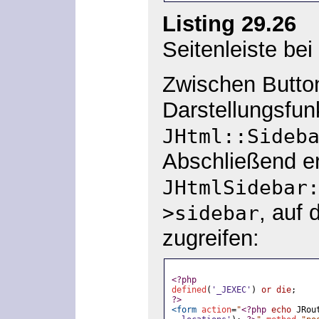
Listing 29.26
»/
Seitenleiste be
Zwischen Button
Darstellungsfun
JHtml::Sideb
Abschließend e
JHtmlSidebar
, auf
>sidebar
zugreifen:
<?php
defined
(
'_JEXEC'
) 
or die
;
?>
<form
action
=
"
<?php
echo
JRou