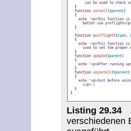
       can be used to check s
}
function
install
(
$parent
)
{
echo
'<p>This function is
      better use preflight</p
}
function
postflight
(
$type
,
{
echo
'<p>This function is
      used to set the proper 
}
function
update
(
$parent
)
{
echo
'<p>After running up
}
function
uninstall
(
$parent
)
{
echo
'<p>Just before unin
      </p>'
;
}
}
Listing 29.34
»s
verschiedenen E