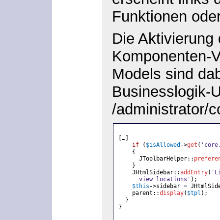
Funktionen oder 
Die Aktivierung 
Komponenten-Vie
Models sind dabe
Businesslogik-U
/administrator/
[…]
if 
(
$isAllowed
->
get
(
'core
{
JToolbarHelper::
prefere
}
JHtmlSidebar::
addEntry
(
'L
      view=locations'
);
$this
->sidebar
=
JHtmlSid
parent::
display
(
$tpl
);
}
}