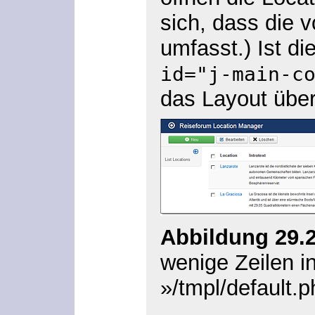
sich, dass die 
umfasst.) Ist di
id="j-main-c
das Layout über 
Abbildung 29.
wenige Zeilen i
»/tmpl/default.p