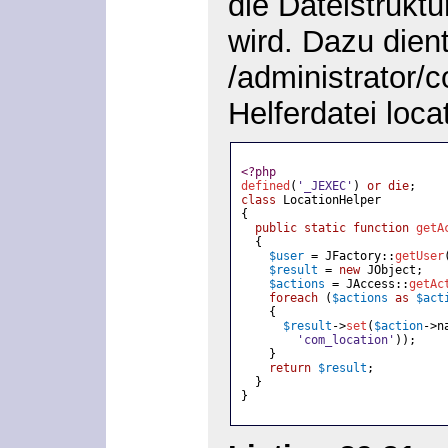
die Dateistrukt
wird. Dazu dien
/administrator/
Helferdatei
loca
<?php
defined
(
'_JEXEC'
)
or die
;
class
LocationHelper
{
public static function
getA
{
$user
=
JFactory::
getUser
$result
=
new
JObject;
$actions
=
JAccess::
getAc
foreach
(
$actions
as
$act
{
$result
->
set
(
$action
->n
'com_location'
));
}
return
$result
;
}
}