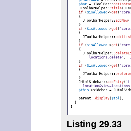
$isAllowed
=
LocationHelp
$bar 
= JToolBar::
getInsta
JToolbarHelper::
title
(JTe
if
(
$isAllowed
->
get
(
'core
{
JToolbarHelper::
addNew
(
}
if
(
$isAllowed
->
get
(
'core
{
JToolbarHelper::
editLis
}
if
(
$isAllowed
->
get
(
'core
{
JToolbarHelper::
deleteL
'locations.delete'
, 
'
}
if
(
$isAllowed
->
get
(
'core
{
JToolbarHelper::
prefere
}
JHtmlSidebar::
addEntry
(
'L
      location&view=locations
$this
->sidebar = JHtmlSid
parent::
display
(
$tpl
);
}
}
Listing 29.33
»/