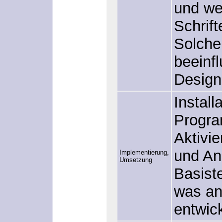
und we
Schrif
Solche
beeinf
Design
Install
Progra
Aktivi
und An
Implementierung,
Umsetzung
Basist
was an
entwick