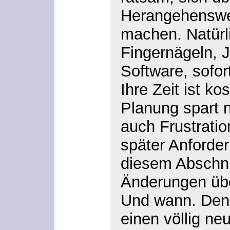
Herangehenswe
machen. Natürli
Fingernägeln, 
Software, sofor
Ihre Zeit ist ko
Planung spart n
auch Frustrati
später Anforde
diesem Abschnit
Änderungen übe
Und wann. Den
einen völlig neu