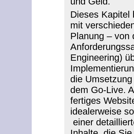
und Geld.
Dieses Kapitel 
mit verschiede
Planung – von 
Anforderungss
Engineering
) ü
Implementierun
die Umsetzung 
dem Go-Live. A
fertiges Websit
idealerweise so
einer detaillier
Inhalte, die Sie