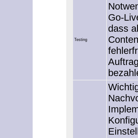
Notwen
Go-Liv
dass al
Conten
Testing
fehlerf
Auftra
bezahl
Wichti
Nachvo
Implem
Konfig
Einstel