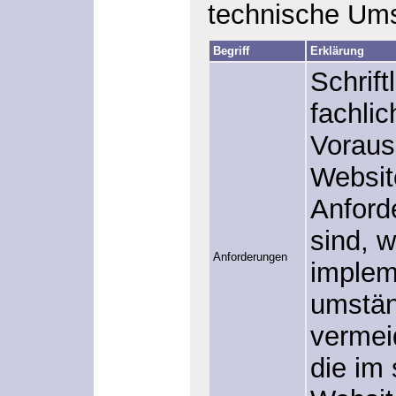
technische Um
Begriff
Erklärung
Schrif
fachli
Voraus
Websit
Anford
sind, 
Anforderungen
impleme
umstän
vermei
die im