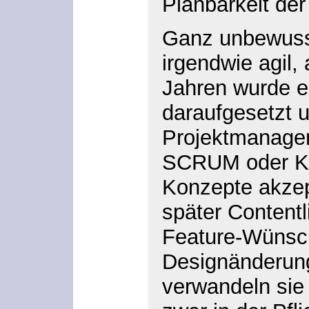
Planbarkeit de
Ganz unbewusst 
irgendwie agil, 
Jahren wurde ei
daraufgesetzt 
Projektmanage
SCRUM oder Ka
Konzepte akzep
später Contentl
Feature-Wünsc
Designänderung
verwandeln sie 