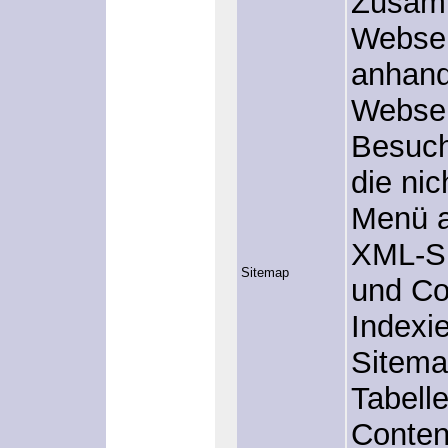
Zusamm
Websei
anhand 
Webseit
Besuch
die nic
Menü a
XML-S
Sitemap
und Co.
Indexi
Sitem
Tabelle
Conten