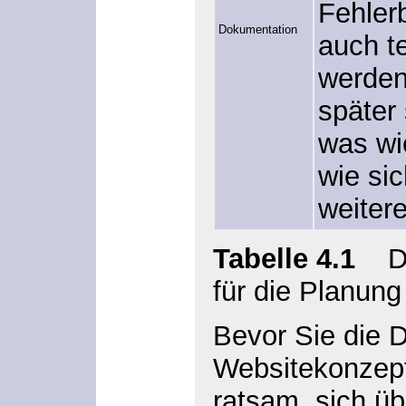
Fehler
Dokumentation
auch t
werden
später 
was wi
wie sic
weitere
Tabelle 4.1
Die
für die Planung
Bevor Sie die D
Websitekonzepts
ratsam, sich üb