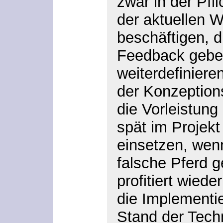
zwar in der Pfli
der aktuellen 
beschäftigen, d
Feedback gebe
weiterdefiniere
der Konzeptions
die Vorleistun
spät im Projek
einsetzen, wen
falsche Pferd 
profitiert wied
die Implementi
Stand der Techn