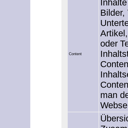
Inhalte
Bilder,
Unterte
Artike
oder Te
Inhalt
Content
Content
Inhalt
Conten
man de
Webseit
Übersic