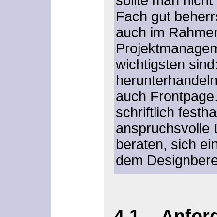
sollte man nicht
Fach gut beher
auch im Rahme
Projektmanagem
wichtigsten sind
herunterhandeln
auch Frontpage
schriftlich festh
anspruchsvolle 
beraten, sich ei
dem Designbere
4.1 Anfor