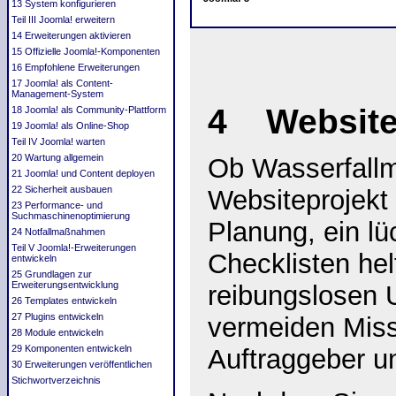
13 System konfigurieren
Teil III Joomla! erweitern
14 Erweiterungen aktivieren
15 Offizielle Joomla!-Komponenten
16 Empfohlene Erweiterungen
17 Joomla! als Content-
Management‐System
4 Website
18 Joomla! als Community-Plattform
19 Joomla! als Online-Shop
Teil IV Joomla! warten
20 Wartung allgemein
Ob Wasserfallm
21 Joomla! und Content deployen
22 Sicherheit ausbauen
Websiteprojekt
23 Performance- und
Suchmaschinenoptimierung
Planung, ein l
24 Notfallmaßnahmen
Teil V Joomla!-Erweiterungen
Checklisten hel
entwickeln
25 Grundlagen zur
Erweiterungsentwicklung
reibungslosen
26 Templates entwickeln
27 Plugins entwickeln
vermeiden Miss
28 Module entwickeln
29 Komponenten entwickeln
Auftraggeber u
30 Erweiterungen veröffentlichen
Stichwortverzeichnis