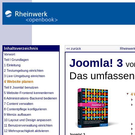
Inhaltsverzeichnis
<< zurück
Rheinwer
Vorwort
Joomla! 3
Teil I Grundlagen
vo
1 Einleitung
2 Testumgebung einrichten
Das umfasse
3 Live-Umgebung einrichten
4 Website planen
Teil II Joomla! benutzen
5 Website-Frontend kennenlernen
4 
6 Administrations-Backend bedienen
7 Content verwalten
8 Contentpflege konfigurieren
9 Menüs aufbauen
10 Layout und Design anpassen
11 Benutzerverwaltung einrichten
12 Mehrsprachigkeit aktivieren
Joomla! 3