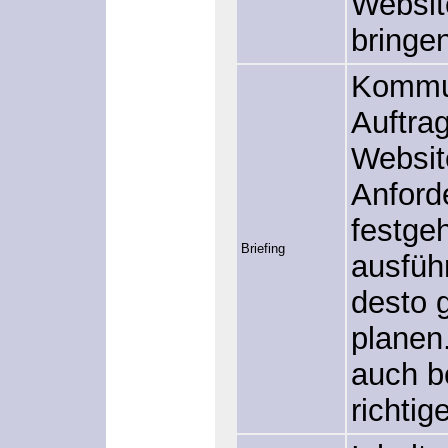
Websit
bringen
Kommun
Auftra
Website
Anford
festge
Briefing
ausführ
desto 
planen
auch b
richtig