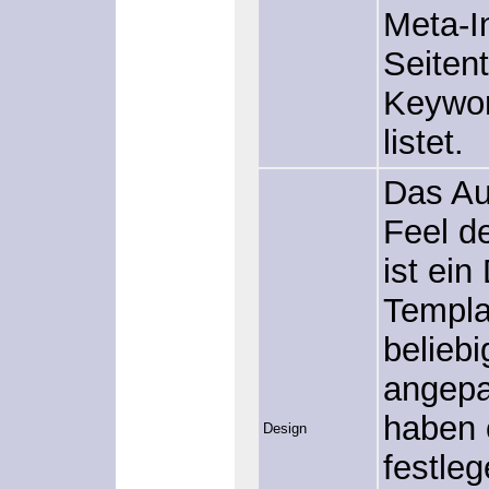
Meta-I
Seitent
Keywor
listet.
Das Au
Feel d
ist ein
Templa
belieb
angepa
haben o
Design
festleg