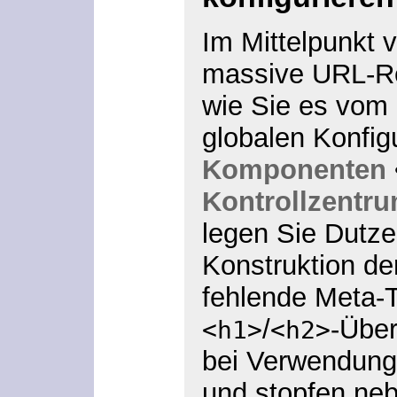
Im Mittelpunkt 
massive URL-Re
wie Sie es vom
globalen Konfig
Komponenten
Kontrollzentr
legen Sie Dutze
Konstruktion de
fehlende Meta-T
/
-Über
<h1>
<h2>
bei Verwendung
und stopfen neb