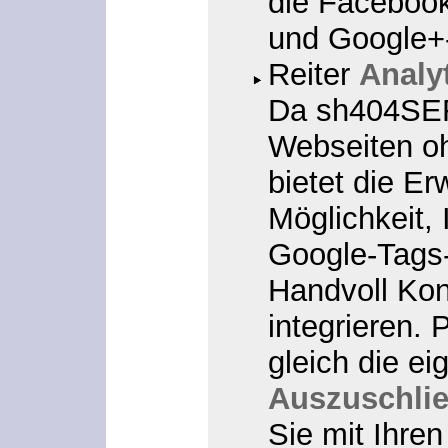
die Facebook 
und Google+-
Reiter
Analy
Da sh404SEF
Webseiten ohn
bietet die Er
Möglichkeit, 
Google-Tags
Handvoll Kon
integrieren. 
gleich die ei
Auszuschlie
Sie mit Ihre