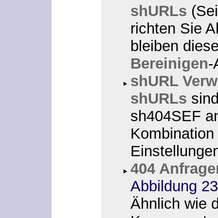
shURLs
(Sei
richten Sie A
bleiben dies
Bereinigen
-
shURL Verw
shURLs
sind
sh404SEF an
Kombination 
Einstellunge
404 Anfrage
Abbildung 23
Ähnlich wie d