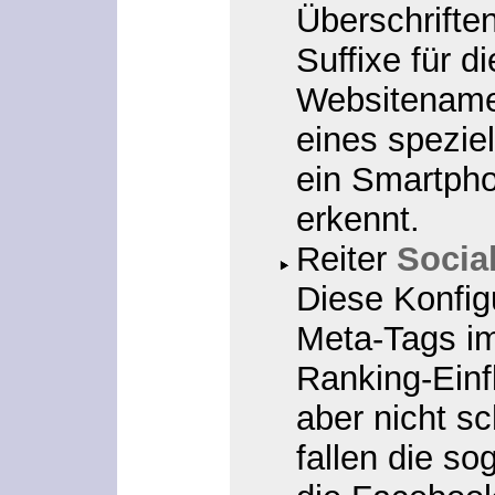
Überschrifte
Suffixe für di
Websitenamen
eines speziel
ein Smartph
erkennt.
Reiter
Socia
Diese Konfig
Meta-Tags i
Ranking-Einfl
aber nicht s
fallen die s