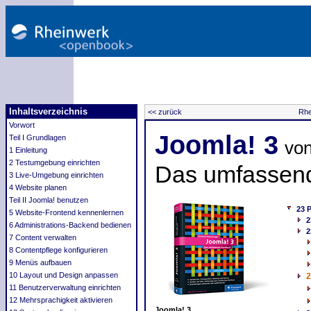
Inhaltsverzeichnis
<< zurück
Rhe
Vorwort
Joomla! 3
Teil I Grundlagen
vo
1 Einleitung
2 Testumgebung einrichten
Das umfassen
3 Live-Umgebung einrichten
4 Website planen
Teil II Joomla! benutzen
23 
5 Website-Frontend kennenlernen
2
6 Administrations-Backend bedienen
2
7 Content verwalten
8 Contentpflege konfigurieren
9 Menüs aufbauen
10 Layout und Design anpassen
2
11 Benutzerverwaltung einrichten
12 Mehrsprachigkeit aktivieren
Joomla! 3