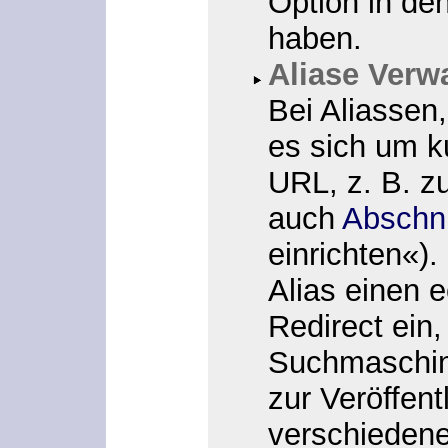
Option in den
haben.
Aliase Verw
Bei Aliassen
es sich um k
URL, z. B. z
auch
Abschni
einrichten
«).
Alias einen 
Redirect ein, 
Suchmaschine
zur Veröffent
verschieden