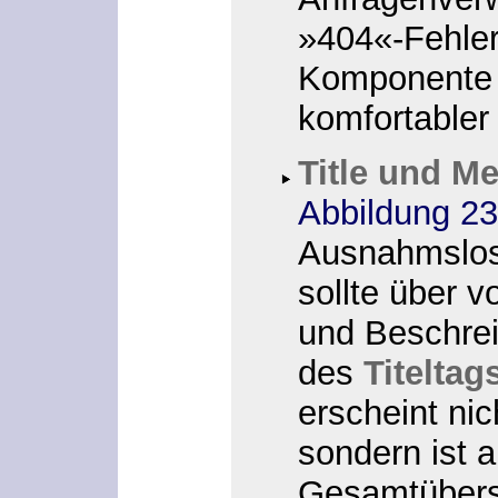
»404«-Fehle
Komponente U
komfortabler
Title und M
Abbildung 23
Ausnahmslose
sollte über vo
und Beschrei
des
Titeltag
erscheint nic
sondern ist 
Gesamtübersc