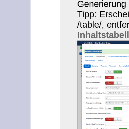
Generierung 
Tipp
: Ersche
/table/
, entf
Inhaltstabe