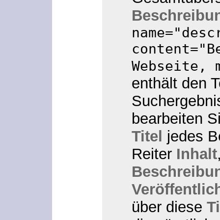
Beschreibu
name="desc
content="B
Webseite, 
enthält den 
Suchergebni
bearbeiten S
Titel
jedes B
Reiter
Inhalt
Beschreibu
Veröffentli
über diese
T