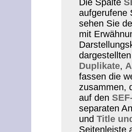
Die Spalte
S
aufgerufene 
sehen Sie de
mit Erwähnu
Darstellungs
dargestellte
Duplikate
,
A
fassen die we
zusammen, di
auf den
SEF
separaten A
und
Title u
Seitenleiste 