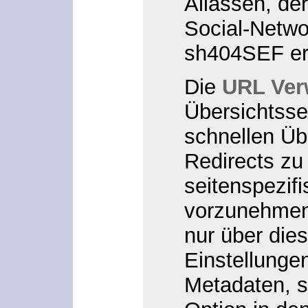
Aliassen, de
Social-Netwo
sh404SEF er
Die
URL Ver
Übersichtsse
schnellen Übe
Redirects zu 
seitenspezif
vorzunehmen
nur über dies
Einstellunge
Metadaten, s