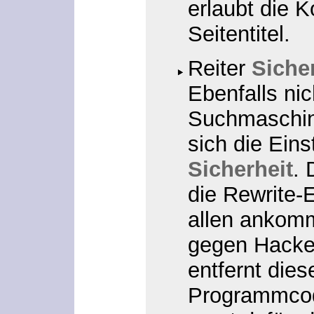
erlaubt die 
Seitentitel.
Reiter
Siche
Ebenfalls nic
Suchmaschin
sich die Eins
Sicherheit
. 
die Rewrite-E
allen ankomm
gegen Hacker
entfernt dies
Programmcod