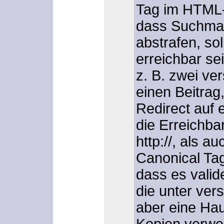
Tag im HTML-H
dass Suchmas
abstrafen, so
erreichbar sei
z. B. zwei ve
einen Beitrag
Redirect auf 
die Erreichba
http://
, als a
Canonical Ta
dass es valid
die unter ver
aber
eine
Haup
Kopien verwe