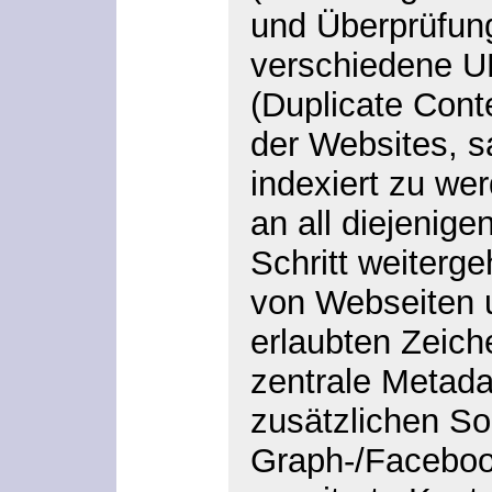
und Überprüfung
verschiedene UR
(Duplicate Cont
der Websites, s
indexiert zu we
an all diejenige
Schritt weiterg
von Webseiten u
erlaubten Zeich
zentrale Metada
zusätzlichen So
Graph-/Facebook