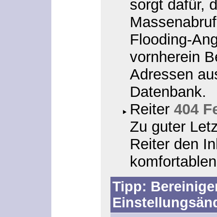
sorgt dafür, 
Massenabrufe
Flooding-Angr
vornherein B
Adressen aus
Datenbank.
Reiter
404 F
Zu guter Let
Reiter den In
komfortable
Tipp: Bereinige
Einstellungsän