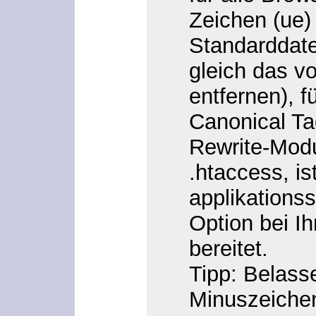
Zeichen (ue) 
Standarddate
gleich das vo
entfernen), f
Canonical Ta
Rewrite-Modu
.htaccess
, i
applikationss
Option bei 
bereitet.
Tipp
: Belass
Minuszeiche