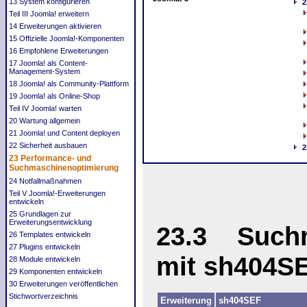
13 System konfigurieren
2
Teil III Joomla! erweitern
14 Erweiterungen aktivieren
15 Offizielle Joomla!-Komponenten
16 Empfohlene Erweiterungen
17 Joomla! als Content-
Management‐System
18 Joomla! als Community-Plattform
19 Joomla! als Online-Shop
Teil IV Joomla! warten
20 Wartung allgemein
21 Joomla! und Content deployen
22 Sicherheit ausbauen
2
23 Performance- und
Suchmaschinenoptimierung
24 Notfallmaßnahmen
Teil V Joomla!-Erweiterungen
entwickeln
25 Grundlagen zur
Erweiterungsentwicklung
23.3 Suchm
26 Templates entwickeln
27 Plugins entwickeln
mit sh404S
28 Module entwickeln
29 Komponenten entwickeln
30 Erweiterungen veröffentlichen
Stichwortverzeichnis
Erweiterung
sh404SEF