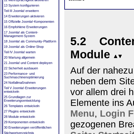
12 Mehrsprachigkeit aktivieren
13 System konfigurieren
Teil III Joomla! erweitern
14 Erweiterungen aktivieren
15 Offizielle Joomla!-Komponenten
16 Empfohlene Erweiterungen
17 Joomla! als Content-
Management‐System
5.2 Conten
18 Joomla! als Community-Plattform
19 Joomla! als Online-Shop
Module
Teil IV Joomla! warten
20 Wartung allgemein
21 Joomla! und Content deployen
Auf der nahezu 
22 Sicherheit ausbauen
23 Performance- und
Suchmaschinenoptimierung
neben dem Site
24 Notfallmaßnahmen
Teil V Joomla!-Erweiterungen
vor allem drei h
entwickeln
25 Grundlagen zur
Elemente ins A
Erweiterungsentwicklung
26 Templates entwickeln
Menu
,
Login 
27 Plugins entwickeln
28 Module entwickeln
gezogenen Bre
29 Komponenten entwickeln
30 Erweiterungen veröffentlichen
Stichwortverzeichnis