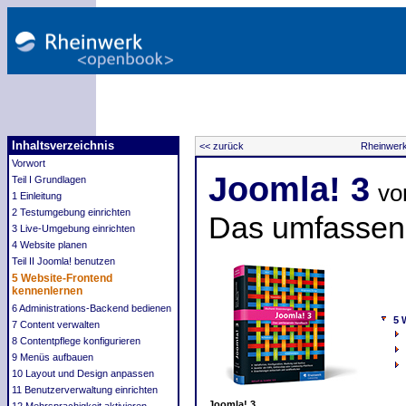
Inhaltsverzeichnis
<< zurück
Rheinwer
Vorwort
Joomla! 3
Teil I Grundlagen
vo
1 Einleitung
2 Testumgebung einrichten
Das umfasse
3 Live-Umgebung einrichten
4 Website planen
Teil II Joomla! benutzen
5 Website-Frontend
kennenlernen
6 Administrations-Backend bedienen
5 
7 Content verwalten
8 Contentpflege konfigurieren
9 Menüs aufbauen
10 Layout und Design anpassen
11 Benutzerverwaltung einrichten
Joomla! 3