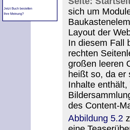
Seite: Startsei
sich um
Modul
Jetzt Buch bestellen
Ihre Meinung?
Baukastenelemen
Layout der Webs
In diesem Fall 
rechten
Seitenl
großen leeren
heißt so, da er 
Inhalte enthält,
Bildersammlun
des Content-M
Abbildung 5.2
z
eine Teaserüber