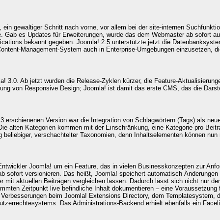
 ein gewaltiger Schritt nach vorne, vor allem bei der site-internen Suchfunktio
nte. Gab es Updates für Erweiterungen, wurde das dem Webmaster ab sofort 
fications bekannt gegeben. Joomla! 2.5 unterstützte jetzt die Datenbanksys
 Content-Management-System auch in Enterprise-Umgebungen einzusetzen, die
! 3.0. Ab jetzt wurden die Release-Zyklen kürzer, die Feature-Aktualisierunge
igung von
Responsive Design
; Joomla! ist damit das erste CMS, das die Darst
13 erschienenen Version war die Integration von
Schlagwörtern (Tags)
als neue
Die alten Kategorien kommen mit der Einschränkung, eine Kategorie pro Beit
lung beliebiger, verschachtelter Taxonomien, denn Inhaltselementen können nun
 Entwickler Joomla! um ein Feature, das in vielen Businesskonzepten zur An
ab sofort
versionieren
. Das heißt, Joomla! speichert automatisch Änderungen 
 mit aktuellen Beiträgen vergleichen lassen. Dadurch lässt sich nicht nur der 
immten Zeitpunkt live befindliche Inhalt dokumentieren – eine Voraussetzung 
s Verbesserungen beim
Joomla! Extensions Directory
, dem Templatesystem, der
tzerrechtesystems. Das Administrations-Backend erhielt ebenfalls ein Facelif