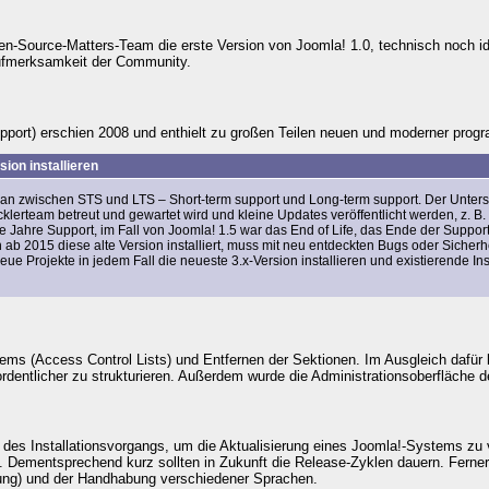
pen-Source-Matters-Team die erste Version von Joomla! 1.0, technisch noch i
Aufmerksamkeit der Community.
upport) erschien 2008 und enthielt zu großen Teilen neuen und moderner prog
ion installieren
 man zwischen
STS
und
LTS
–
Short-term support
und
Long-term support
. Der Unter
cklerteam betreut und gewartet wird und kleine Updates veröffentlicht werden, z. B.
e Jahre Support, im Fall von Joomla! 1.5 war das End of Life, das Ende der Suppor
 sich ab 2015 diese alte Version installiert, muss mit neu entdeckten Bugs oder Sich
e Projekte in jedem Fall die neueste 3.x-Version installieren und existierende Ins
tems (
Access Control Lists
) und Entfernen der Sektionen. Im Ausgleich dafür 
entlicher zu strukturieren. Außerdem wurde die Administrationsoberfläche deut
 des Installationsvorgangs, um die Aktualisierung eines Joomla!-Systems zu 
n. Dementsprechend kurz sollten in Zukunft die Release-Zyklen dauern. Ferne
tung) und der Handhabung verschiedener Sprachen.