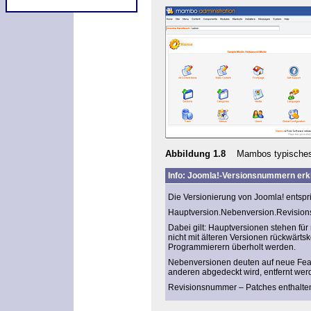
Abbildung 1.8
Mambos typisches Ko
Info: Joomla!-Versionsnummern erkl
Die Versionierung von Joomla! entsp
Hauptversion
.
Nebenversion
.
Revisio
Dabei gilt:
Hauptversionen
stehen für
nicht mit älteren Versionen rückwärt
Programmierern überholt werden.
Nebenversionen
deuten auf neue Feat
anderen abgedeckt wird, entfernt wer
Revisionsnummer
– Patches enthalten