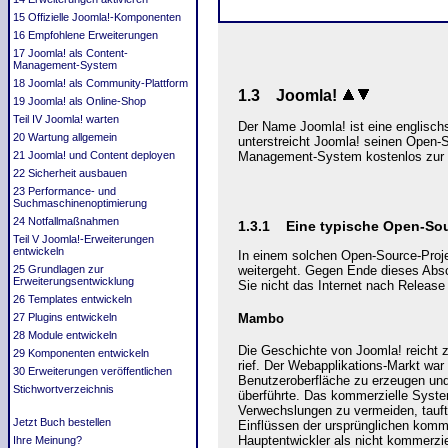
15 Offizielle Joomla!-Komponenten
16 Empfohlene Erweiterungen
17 Joomla! als Content-
Management‐System
18 Joomla! als Community-Plattform
1.3 Joomla!
19 Joomla! als Online-Shop
Teil IV Joomla! warten
Der Name Joomla! ist eine englisc
20 Wartung allgemein
unterstreicht Joomla! seinen Open-So
Management-System kostenlos zur Ve
21 Joomla! und Content deployen
22 Sicherheit ausbauen
23 Performance- und
Suchmaschinenoptimierung
24 Notfallmaßnahmen
1.3.1 Eine typische Open-So
Teil V Joomla!-Erweiterungen
entwickeln
In einem solchen Open-Source-Projek
25 Grundlagen zur
weitergeht. Gegen Ende dieses Absc
Erweiterungsentwicklung
Sie nicht das Internet nach Release 
26 Templates entwickeln
Mambo
27 Plugins entwickeln
28 Module entwickeln
Die Geschichte von Joomla! reicht 
29 Komponenten entwickeln
rief. Der Webapplikations-Markt war 
30 Erweiterungen veröffentlichen
Benutzeroberfläche zu erzeugen und
Stichwortverzeichnis
überführte. Das kommerzielle Syste
Verwechslungen zu vermeiden, tauft
Jetzt Buch bestellen
Einflüssen der ursprünglichen komm
Hauptentwickler als nicht kommerziel
Ihre Meinung?