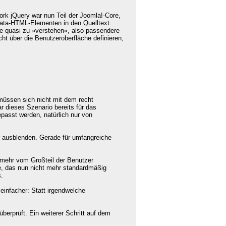
rk jQuery war nun Teil der Joomla!-Core,
odata-HTML-Elementen in den Quelltext.
te quasi zu »verstehen«, also passendere
ht über die Benutzeroberfläche definieren,
 müssen sich nicht mit dem recht
 dieses Szenario bereits für das
passt werden, natürlich nur von
er ausblenden. Gerade für umfangreiche
t mehr vom Großteil der Benutzer
re, das nun nicht mehr standardmäßig
s
.
infacher: Statt irgendwelche
erprüft. Ein weiterer Schritt auf dem