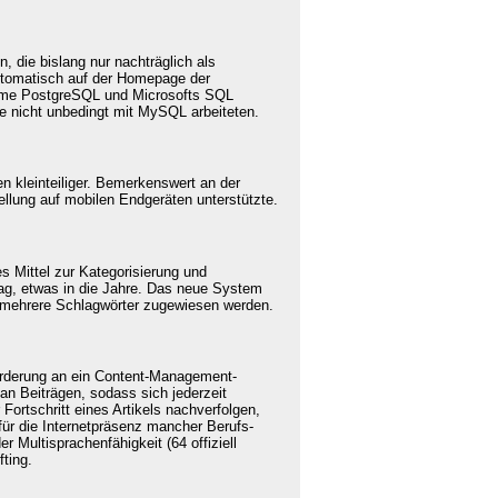
n, die bislang nur nachträglich als
automatisch auf der Homepage der
teme
PostgreSQL
und Microsofts
SQL
 nicht unbedingt mit MySQL arbeiteten.
n kleinteiliger. Bemerkenswert an der
ellung auf mobilen Endgeräten unterstützte.
s Mittel zur Kategorisierung und
rag, etwas in die Jahre. Das neue System
mehrere
Schlagwörter zugewiesen werden.
forderung an ein Content-Management-
an Beiträgen, sodass sich jederzeit
Fortschritt eines Artikels nachverfolgen,
für die Internetpräsenz mancher Berufs-
 Multisprachenfähigkeit (64 offiziell
ting.