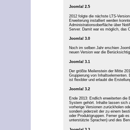
Joomla! 2.5
2012 folgte die nächste LTS-Version,
Erweiterung installiert werden kon
Administrationsoberfläche über Noti
Server
. Damit war es möglich, das
Joomla! 3.0
Noch im selben Jahr erschien Joomla
neuen Version war die Berücksicht
Joomla! 3.1
Der größte Meilenstein der Mitte 20
Gruppierung von Inhaltselementen. 
ist flexibler und erlaubt die Erstel
Joomla! 3.2
Ende 2013: Endlich erweiterten die
System gehört. Inhalte lassen sich 
vorherige Versionen zurückholen oder
sondern jederzeit der zu einem best
oder Produktgruppen. Ferner gab e
unterstützte Sprachen) und des Benu
Joomla! 3.3