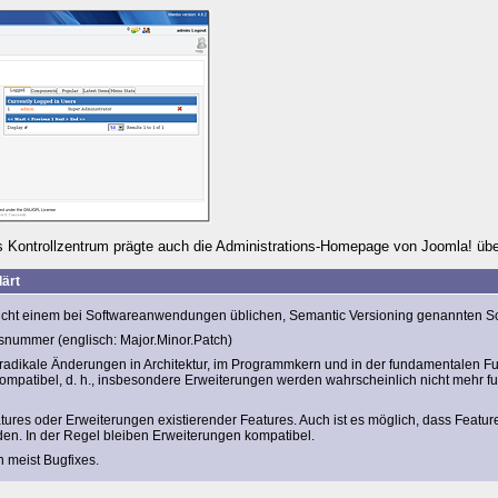
ntrollzentrum prägte auch die Administrations-Homepage von Joomla! üb
ärt
richt einem bei Softwareanwendungen üblichen,
Semantic Versioning
genannten S
nsnummer
(englisch:
Major
.
Minor
.
Patch
)
 radikale Änderungen in Architektur, im Programmkern und in der fundamentalen Fu
skompatibel, d. h., insbesondere Erweiterungen werden wahrscheinlich nicht mehr 
ures oder Erweiterungen existierender Features. Auch ist es möglich, dass Featu
den. In der Regel bleiben Erweiterungen kompatibel.
 meist Bugfixes.