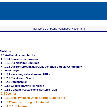
Rheinwerk Computing
/
Openbook
/
Joomla! 3
 Einleitung
1.1 Aufbau des Handbuchs
1.1.1 Begleitende Hinweise
1.1.2 Die Website zum Buch
1.1.3 Das Reiseforum, das CMS, der Shop und die Community
1.2 Grundlagen
1.2.1 Websites, Webseiten und URLs
1.2.2 Clients und Server
1.2.3 Datenbanken
1.2.4 Webprogrammiersprachen
1.2.5 Content-Management-Systeme (CMS)
1.3 Joomla!
1.3.1 Eine typische Open-Source-Geschichte
1.3.2 Voraussetzungen für Joomla!
1.3.3 Architektur