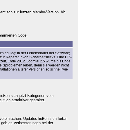
dentisch zur letzten Mambo-Version. Ab
rammierten Code.
schied liegt in der Lebensdauer der Software;
 zur Reparatur von Sicherheitslecks. Eine LTS-
tzeit, Ende 2012. Joomla! 2.5 wurde bis Ende
erheitsproblemen leben, denn sie werden nicht
tallationen älterer Versionen so schnell wie
ließen sich jetzt Kategorien vom
lich attraktiver gestaltet.
vereinfachen: Updates ließen sich fortan
r gab es Verbesserungen bei der