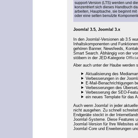
support-Version (LTS) werden und die
konzentriert sich dieses Handbuch dara
arbeiten, Hauptsache, sie beginnt mit 
oder eine selten benutzte Komponent
Joomla! 3.5, Joomla! 3.x
In den Joomla!-Versionen ab 3.5 wur
Inhaltskomponenten und Funktionen l
gehören Banner, Newsfeeds, Kontakt
Smart Search. Abhängig von der von
stöbern in der JED-Kategorie
Offici
Aber auch unter der Haube werden 
Aktualisierung des Mediaman
Verbesserungen in der Jooml
E-Mail-Benachrichtigungen b
Verbesserungen des Überse
Verbesserung der SEO-Featur
ein neues Template für das A
Auch wenn Joomla! in jeder aktuell
nicht ausgehen. Zu schnell schreite
Endgeräte steckt in der Internetlan
Joomla!-Systeme. Diese Features un
Joomla!-Version für Ihre Websites e
Joomla!-Core und Erweiterungen u