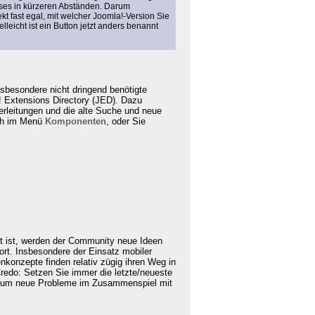
ases in kürzeren Abständen. Darum
ekt fast egal, mit welcher Joomla!-Version Sie
lleicht ist ein Button jetzt anders benannt
sbesondere nicht dringend benötigte
! Extensions Directory (JED). Dazu
erleitungen und die alte Suche und neue
och im Menü
Komponenten
, oder Sie
t ist, werden der Community neue Ideen
ort. Insbesondere der Einsatz mobiler
konzepte finden relativ zügig ihren Weg in
redo: Setzen Sie immer die letzte/neueste
e, um neue Probleme im Zusammenspiel mit