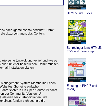
HTML5 und CSS3
mmen« oder »gemeinsam« bedeutet. Damit
 die dazu beitragen, das Content-
Schrödinger lernt HTML5,
CSS und JavaScript
 wie seine Entwicklung verlief und wie es
s ausführlicher beschrieben. Damit müssen
omla!-Installation planen.
tent-Management-System
Mambo
ins Leben
Einstieg in PHP 7 und
 Websites über eine einfache
MySQL
i Jahre später in ein Open-Source-Pendant
von der Community-Version. Um
uälereien bei Zuständigkeiten und
rleihen, fanden sich deshalb die