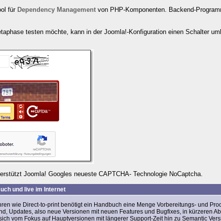
ool für
Dependency Management
von PHP-Komponenten. Backend-Programmie
etaphase testen möchte, kann in der Joomla!-Konfiguration einen Schalter u
erstützt Joomla! Googles neueste CAPTCHA- Technologie NoCaptcha.
uch und live im Internet
ahren wie
Direct-to-print
benötigt ein Handbuch eine Menge Vorbereitungs- und Produk
nd, Updates, also neue Versionen mit neuen Features und Bugfixes, in kürzeren Abs
 sich vom Fokus auf Hauptversionen mit längerer Support-Zeit hin zu
Semantic Vers