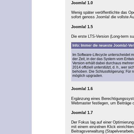
Joomla! 1.0
Wenig später veröffentlichte das O
sofort genoss Joomla! die vollste 
Joomla! 1.5
Die erste LTS-Version (Long-term s
Info: Immer die neueste Joomla!-Vers
Im Software-Lifecycle unterscheidet
der Zeit, in der das System vom Entwi
Version erhält dabei durchaus mehrer
2014 offiziell unterstützt, d. h., wer
behoben. Die Schlussfolgerung: Für neu
möglich upgraden.
Joomla! 1.6
Ergänzung eines Berechtigungssys
Webmaster festlegen, um Beiträge ord
Joomla! 1.7
Der Fokus lag auf einer Optimierung
mit einem einzelnen Klick einrichte
Beitragsverwaltung (Stapelverarbei