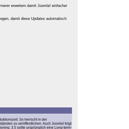
rer erweitern damit Joomla! einfacher
mlegen, damit diese Updates automatisch
tionszeit. So herrscht in der
tänden zu veröffentlichen. Auch Joomla! folgt
ioning
. 3.5 sollte ursprünglich eine Long-term-