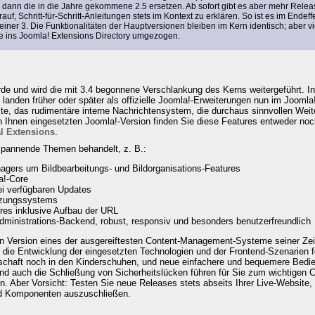
 dann die in die Jahre gekommene 2.5 ersetzen. Ab sofort gibt es aber mehr Rele
uf, Schritt-für-Schritt-Anleitungen stets im Kontext zu erklären. So ist es im Endeff
einer 3. Die Funktionalitäten der Hauptversionen bleiben im Kern identisch; aber vie
e ins Joomla! Extensions Directory umgezogen.
de und wird die mit 3.4 begonnene Verschlankung des Kerns weitergeführt. In
anden früher oder später als offizielle Joomla!-Erweiterungen nun im Joomla
e, das rudimentäre interne Nachrichtensystem, die durchaus sinnvollen Weit
 Ihnen eingesetzten Joomla!-Version finden Sie diese Features entweder n
al Extensions
.
spannende Themen behandelt, z. B.:
agers um Bildbearbeitungs- und Bildorganisations-Features
a!-Core
ei verfügbaren Updates
tzungssystems
es inklusive Aufbau der URL
dministrations-Backend, robust, responsiv und besonders benutzerfreundlich
en Version eines der ausgereiftesten Content-Management-Systeme seiner Zei
t die Entwicklung der eingesetzten Technologien und der Frontend-Szenarien f
dschaft noch in den Kinderschuhen, und neue einfachere und bequemere Bedien
d auch die Schließung von Sicherheitslücken führen für Sie zum wichtigen C
in.
Aber Vorsicht
: Testen Sie neue Releases stets abseits Ihrer Live-Websit
nd Komponenten auszuschließen.