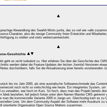
hsprachige Abwandlung des Swahili-Worts
jumla
, das so viel wie »alle zusa
urce-Charakter, also die riesige Community freier Entwickler und Mitarbeiter,
rfügung zu stellen und stets weiterzuentwickeln.
urce-Geschichte
t geht es recht turbulent zu. Hier erfahren Sie über die Geschichte des CMS,
hnitts werden dabei die Feature-Updates der letzten Joomla!-Versionen etwa
Notes durchstöbern, falls Sie die Aktualisierung einer bereits existierenden Jo
zurück bis ins Jahr 2000, als eine australische Softwareschmiede das Con
seinerzeit noch nicht so vielschichtig wie heute. Ein integriertes System, um
 zu verwalten, war hoch im Kurs. So hoch, dass man das Projekt bereits dre
m blieb bestehen, lief jedoch fortan unter dem Namen
Mambo CMS
getrennt 
e man die kommerzielle Variante 2005 in
Jango
um. Gleichzeitig kam es zu Q
erziellen Linie. Um dem Community-Aspekt der Software mehr Ausdruck zu ve
l orientierte Organisation
Open Source Matters
zusammen.