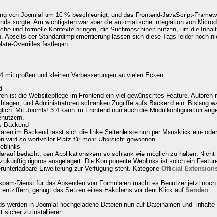
lung von Joomla! um 10 % beschleunigt, und das Frontend-JavaScript-Framewo
tends sorgte. Am wichtigsten war aber die automatische Integration von Micr
ische und formelle Kontexte bringen, die Suchmaschinen nutzen, um die Inhal
. Abseits der Standardimplementierung lassen sich diese Tags leider noch nic
ate-Overrides festlegen.
.4 mit großen und kleinen Verbesserungen an vielen Ecken:
d
ren ist die Websitepflege im Frontend ein viel gewünschtes Feature. Autoren
agen, und Administratoren schränken Zugriffe aufs Backend ein. Bislang war
lich. Mit Joomla! 3.4 kann im Frontend nun auch die Modulkonfiguration ange
enutzern.
ns-Backend
ularen im Backend lässt sich die linke Seitenleiste nun per Mausklick ein- od
n wird so wertvoller Platz für mehr Übersicht gewonnen.
eblinks
darauf bedacht, den Applikationskern so schlank wie möglich zu halten. Nich
zukünftig rigoros ausgelagert. Die Komponente
Weblinks
ist solch ein Featu
 herunterladbare Erweiterung zur Verfügung steht, Kategorie
Official Extension
spam-Dienst für das Absenden von Formularen macht es Benutzer jetzt noch e
entziffern, genügt das Setzen eines Häkchens vor dem Klick auf
Senden
.
ds
werden in Joomla! hochgeladene Dateien nun auf Dateinamen und -inhalte üb
sicher zu installieren.