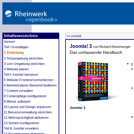
Inhaltsverzeichnis
<< zurück
Vorwort
Joomla! 3
von Richard Eisenmenger
Teil I Grundlagen
Das umfassende Handbuch
1 Einleitung
2 Testumgebung einrichten
3 Live-Umgebung einrichten
1
4 Website planen
Teil II Joomla! benutzen
5 Website-Frontend kennenlernen
6 Administrations-Backend bedienen
7 Content verwalten
8 Contentpflege konfigurieren
9 Menüs aufbauen
10 Layout und Design anpassen
Joomla! 3
11 Benutzerverwaltung einrichten
12 Mehrsprachigkeit aktivieren
13 System konfigurieren
Teil III Joomla! erweitern
14 Erweiterungen aktivieren