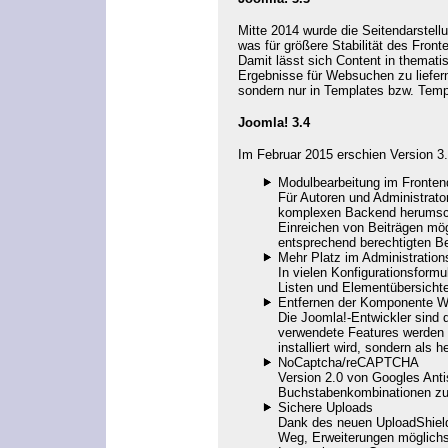
Mitte 2014 wurde die Seitendarstel
was für größere Stabilität des Fron
Damit lässt sich Content in themat
Ergebnisse für Websuchen zu liefern
sondern nur in Templates bzw. Templ
Joomla! 3.4
Im Februar 2015 erschien Version 3
Modulbearbeitung im Fronten
Für Autoren und Administrato
komplexen Backend herumschl
Einreichen von Beiträgen mög
entsprechend berechtigten B
Mehr Platz im Administratio
In vielen Konfigurationsform
Listen und Elementübersichte
Entfernen der Komponente W
Die Joomla!-Entwickler sind 
verwendete Features werden 
installiert wird, sondern als
NoCaptcha/reCAPTCHA
Version 2.0 von Googles Anti
Buchstabenkombinationen zu 
Sichere Uploads
Dank des neuen
UploadShiel
Weg, Erweiterungen möglichst 