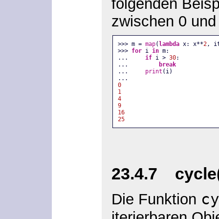
folgenden Beisp
zwischen 0 und 
>>> m = 
map
(
lambda
 x: x**
2
, i
>>> 
for
 i 
in
 m:
...     
if
 i > 
30
:
...         
break
...     
print
(i)
...
0
1
4
9
16
25
23.4.7 cycle(
c
Die Funktion
iterierbaren Ob