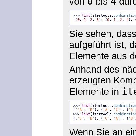
0
4
von
bis
durc
>>> 
list
(itertools.
combinatio
[(
0
, 
1
, 
2
, 
3
), (
0
, 
1
, 
2
, 
4
), 
Sie sehen, das
aufgeführt ist, 
Elemente aus d
Anhand des näch
erzeugten Komb
it
Elemente in
>>> 
list
(itertools.
combinatio
[(
'A'
, 
'B'
), (
'A'
, 
'C'
), (
'B'
>>> 
list
(itertools.
combinatio
[(
'C'
, 
'B'
), (
'C'
, 
'A'
), (
'B'
Wenn Sie an ein