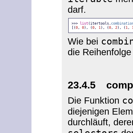
darf.
>>> 
list
(itertools.
combinatio
[(
0
, 
0
), (
0
, 
1
), (
0
, 
2
), (
1
, 
combi
Wie bei
die Reihenfolge
23.4.5 compr
c
Die Funktion
diejenigen Elem
durchläuft, der
selectors