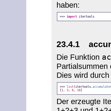
haben:
>>> 
import
 itertools
23.4.1 accumu
a
Die Funktion
Partialsummen
Dies wird durch
>>> 
list
(itertools.
accumulate
[
1
, 
3
, 
6
, 
10
]
Der erzeugte Ite
1+2+3 und 1+2