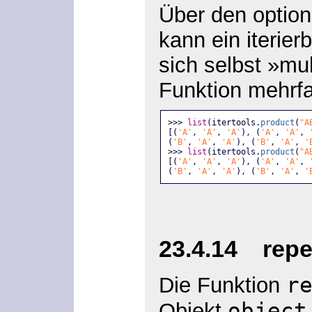
Über den optio
kann ein iterie
sich selbst »mul
Funktion mehrf
>>> 
list
(itertools.
product
(
"A
[(
'A'
, 
'A'
, 
'A'
), (
'A'
, 
'A'
, 
(
'B'
, 
'A'
, 
'A'
), (
'B'
, 
'A'
, 
'
>>> 
list
(itertools.
product
(
"A
[(
'A'
, 
'A'
, 
'A'
), (
'A'
, 
'A'
, 
(
'B'
, 
'A'
, 
'A'
), (
'B'
, 
'A'
, 
'
23.4.14 repea
r
Die Funktion
object
Objekt