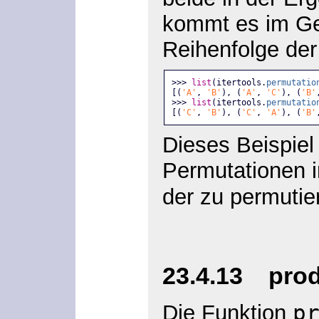
kommt es im Ge
Reihenfolge de
>>> 
list
(itertools.
permutatio
[(
'A'
, 
'B'
), (
'A'
, 
'C'
), (
'B'
>>> 
list
(itertools.
permutatio
[(
'C'
, 
'B'
), (
'C'
, 
'A'
), (
'B'
Dieses Beispiel
Permutationen i
der zu permuti
23.4.13 produ
p
Die Funktion