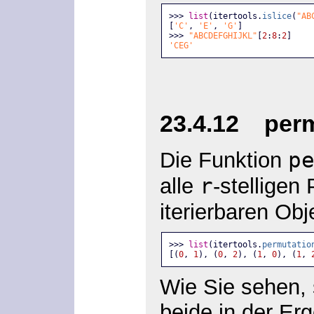
>>> 
list
(itertools.
islice
(
"AB
[
'C'
, 
'E'
, 
'G'
]
>>> 
"ABCDEFGHIJKL"
[
2
:
8
:
2
]
'CEG'
23.4.12 permu
p
Die Funktion
r
alle
-stellige
iterierbaren Ob
>>> 
list
(itertools.
permutatio
[(
0
, 
1
), (
0
, 
2
), (
1
, 
0
), (
1
, 
Wie Sie sehen,
beide in der Er