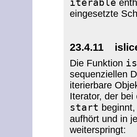
iterable
enth
eingesetzte Sch
23.4.11 islice
i
Die Funktion
sequenziellen D
iterierbare Obje
Iterator, der b
start
beginnt,
aufhört und in 
weiterspringt: