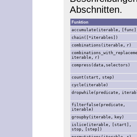
Abschnitten.
Funktion
accumulate(iterable,
[func]
chain([*iterables])
combinations(iterable,
r)
combinations_with_replacem
iterable,
r)
compress(data,selectors)
count(start,
step)
cycle(iterable)
dropwhile(predicate,
iterab
filterfalse(predicate,
iterable)
groupby(iterable,
key)
islice(iterable,
[start],
stop,
[step])
permutations(iterable,
r)