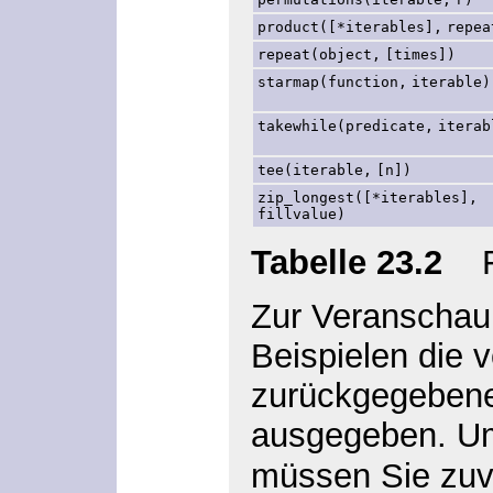
product([*iterables],
repea
repeat(object,
[times])
starmap(function,
iterable)
takewhile(predicate,
iterab
tee(iterable,
[n])
zip_longest([*iterables],
fillvalue)
Tabelle 23.2
Fun
Zur Veranschau
Beispielen die 
zurückgegebenen
ausgegeben. Um
müssen Sie zu