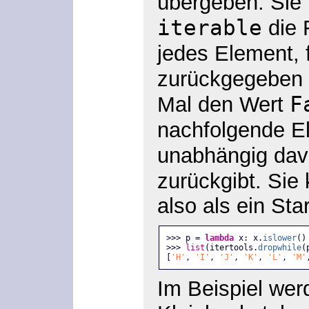
übergeben. Sie 
iterable
die 
jedes Element, 
zurückgegeben
F
Mal den Wert
nachfolgende E
unabhängig da
zurückgibt. Sie
also als ein Star
>>> p = 
lambda
 x: x.
islower
()
>>> 
list
(itertools.
dropwhile
(
[
'H'
, 
'I'
, 
'J'
, 
'K'
, 
'L'
, 
'M'
Im Beispiel wer