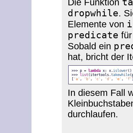
t
Die Funktion
dropwhile
. S
i
Elemente von
predicate
für
pre
Sobald ein
hat, bricht der I
>>> p = 
lambda
 x: x.
islower
()
>>> 
list
(itertools.
takewhile
(
[
'a'
, 
'b'
, 
'c'
, 
'd'
, 
'e'
, 
'f'
In diesem Fall
Kleinbuchstabe
durchlaufen.