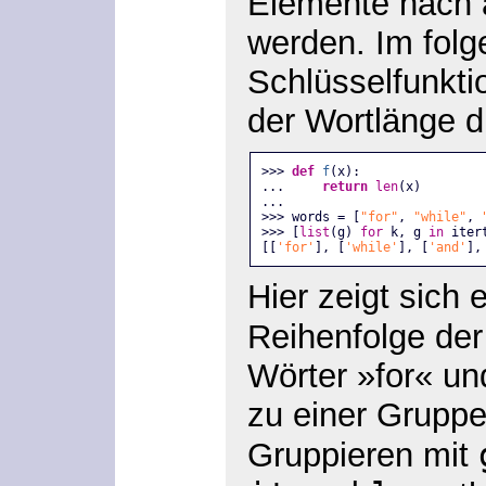
Elemente nach 
werden. Im folg
Schlüsselfunkti
der Wortlänge d
>>> 
def
f
(x):
...     
return
len
(x)
...
>>> words = [
"for"
, 
"while"
, 
>>> [
list
(g) 
for
 k, g 
in
 iter
[[
'for'
], [
'while'
], [
'and'
],
Hier zeigt sich 
Reihenfolge de
Wörter »for« un
zu einer Grupp
Gruppieren mit