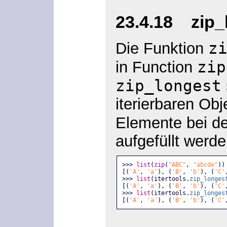
23.4.18 zip_lo
z
Die Funktion
zip
in Function
zip_longest
iterierbaren Ob
Elemente bei d
aufgefüllt werde
>>> 
list
(
zip
(
"ABC"
, 
"abcde"
))
[(
'A'
, 
'a'
), (
'B'
, 
'b'
), (
'C'
>>> 
list
(itertools.
zip_longes
[(
'A'
, 
'a'
), (
'B'
, 
'b'
), (
'C'
>>> 
list
(itertools.
zip_longes
[(
'A'
, 
'a'
), (
'B'
, 
'b'
), (
'C'