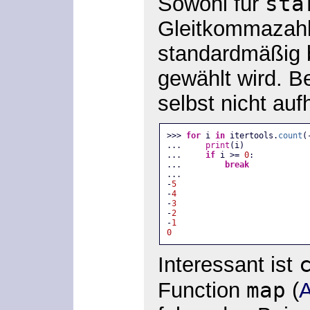
sta
Sowohl für
Gleitkommazahl
standardmäßig b
gewählt wird. B
selbst nicht auf
>>> 
for
 i 
in
 itertools.
count
(
...     
print
(i)
...     
if
 i >= 
0
:
...         
break
...
-
5
-
4
-
3
-
2
-
1
0
Interessant ist
map
Function
(
A