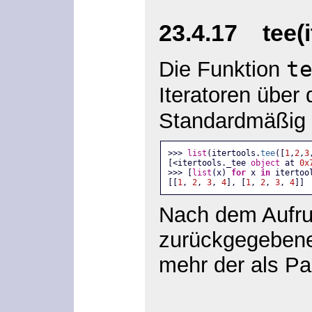
23.4.17 tee(i
t
Die Funktion
Iteratoren über
Standardmäßig
>>> 
list
(itertools.
tee
([
1
,
2
,
3
[<itertools._tee 
object
 at 
0x
>>> [
list
(x) 
for
 x 
in
 itertoo
[[
1
, 
2
, 
3
, 
4
], [
1
, 
2
, 
3
, 
4
]]
Nach dem Aufr
zurückgegebene
mehr der als P