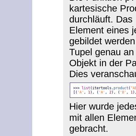
kartesische Pro
durchläuft. Das 
Element eines j
gebildet werden
Tupel genau an d
Objekt in der P
Dies veranschau
>>> 
list
(itertools.
product
(
"A
[(
'A'
, 
1
), (
'A'
, 
2
), (
'B'
, 
1
)
Hier wurde jed
mit allen Eleme
gebracht.