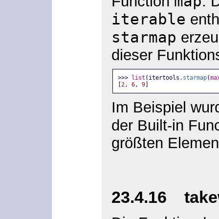
map
Function
. 
iterable
enth
starmap
erzeug
dieser Funktion
>>> 
list
(itertools.
starmap
(
ma
[
2
, 
6
, 
9
]
Im Beispiel wur
der Built-in Fun
größten Element
23.4.16 takew