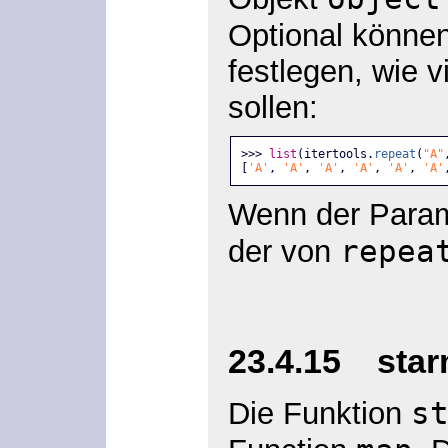
Optional könne
festlegen, wie v
sollen:
>>> 
list
(itertools.
repeat
(
"A"
[
'A'
, 
'A'
, 
'A'
, 
'A'
, 
'A'
, 
'A'
Wenn der Para
repea
der von
23.4.15 starm
s
Die Funktion