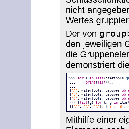
nicht angegeben
Wertes gruppier
group
Der von
den jeweiligen 
die Gruppenelem
demonstriert di
>>> 
for
 l 
in
list
(itertools.
g
...     
print
(
list
(l))
...
[
'A'
, <itertools._grouper 
obj
[
'B'
, <itertools._grouper 
obj
[
'C'
, <itertools._grouper 
obj
>>> [
list
(g) 
for
 k, g 
in
 iter
[[
'A'
, 
'A'
, 
'A'
], [
'B'
, 
'B'
, 
Mithilfe einer 