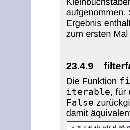
Kleinbuchstaben
aufgenommen. S
Ergebnis enthal
zum ersten Ma
23.4.9 filterf
f
Die Funktion
iterable
, für
False
zurückgi
damit äquivalen
(x 
for
 x 
in
iterable
if not
p