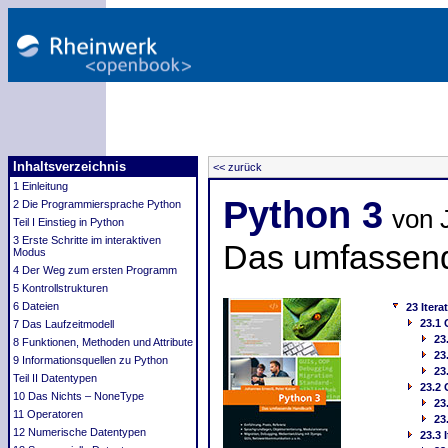
Inhaltsverzeichnis
<< zurück
1 Einleitung
Python 3
2 Die Programmiersprache Python
von 
Teil I Einstieg in Python
3 Erste Schritte im interaktiven
Das umfassen
Modus
4 Der Weg zum ersten Programm
5 Kontrollstrukturen
6 Dateien
23 Itera
23.1
7 Das Laufzeitmodell
23
8 Funktionen, Methoden und Attribute
23
9 Informationsquellen zu Python
23
Teil II Datentypen
23.2
10 Das Nichts – NoneType
23
11 Operatoren
23
12 Numerische Datentypen
23.3 