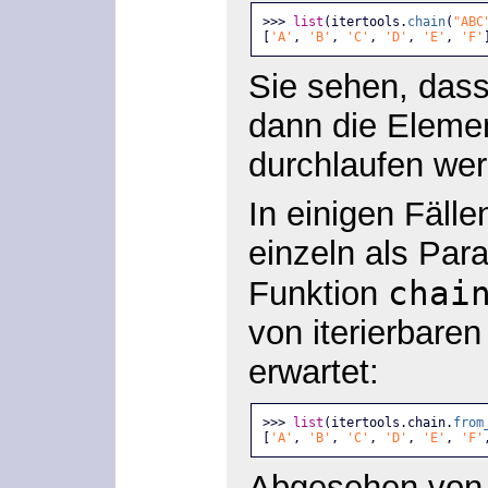
>>> 
list
(itertools.
chain
(
"ABC
[
'A'
, 
'B'
, 
'C'
, 
'D'
, 
'E'
, 
'F'
Sie sehen, dass
dann die Eleme
durchlaufen we
In einigen Fälle
einzeln als Par
chai
Funktion
von iterierbare
erwartet:
>>> 
list
(itertools.chain.
from
[
'A'
, 
'B'
, 
'C'
, 
'D'
, 
'E'
, 
'F'
Abgesehen von 