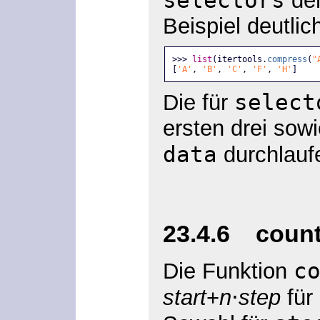
de
Beispiel deutlic
>>> 
list
(itertools.
compress
(
"
[
'A'
, 
'B'
, 
'C'
, 
'F'
, 
'H'
] 
select
Die für
ersten drei sow
data
durchlauf
23.4.6 count(
c
Die Funktion
start
+
n
⋅
step
für