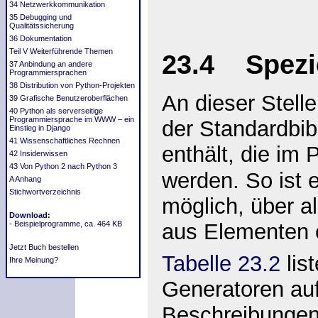
34 Netzwerkkommunikation
35 Debugging und
Qualitätssicherung
36 Dokumentation
Teil V Weiterführende Themen
23.4 Spezie
37 Anbindung an andere
Programmiersprachen
38 Distribution von Python-Projekten
An dieser Stell
39 Grafische Benutzeroberflächen
40 Python als serverseitige
Programmiersprache im WWW – ein
der Standardbib
Einstieg in Django
41 Wissenschaftliches Rechnen
enthält, die im
42 Insiderwissen
43 Von Python 2 nach Python 3
werden. So ist 
A Anhang
Stichwortverzeichnis
möglich, über a
Download:
aus Elementen e
- Beispielprogramme, ca. 464 KB
Jetzt Buch bestellen
Tabelle 23.2
lis
Ihre Meinung?
Generatoren auf 
Beschreibungen