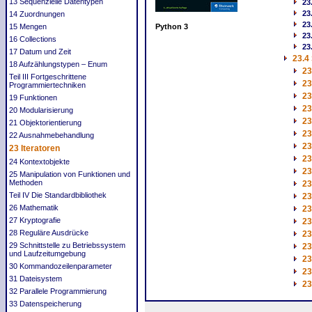
13 Sequenzielle Datentypen
23
23
14 Zuordnungen
23
15 Mengen
Python 3
23
16 Collections
23
17 Datum und Zeit
23.4
18 Aufzählungstypen – Enum
23
Teil III Fortgeschrittene
23
Programmiertechniken
23
19 Funktionen
23
20 Modularisierung
23
21 Objektorientierung
23
22 Ausnahmebehandlung
23
23 Iteratoren
23
24 Kontextobjekte
23
25 Manipulation von Funktionen und
Methoden
23
Teil IV Die Standardbibliothek
23
26 Mathematik
23
27 Kryptografie
23
28 Reguläre Ausdrücke
23
29 Schnittstelle zu Betriebssystem
23
und Laufzeitumgebung
23
30 Kommandozeilenparameter
23
31 Dateisystem
23
32 Parallele Programmierung
33 Datenspeicherung