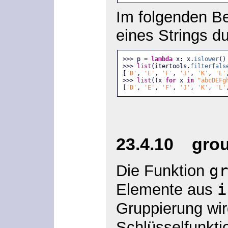
Im folgenden Be
eines Strings d
>>> p = 
lambda
 x: x.
islower
()
>>> 
list
(itertools.
filterfals
[
'D'
, 
'E'
, 
'F'
, 
'J'
, 
'K'
, 
'L'
>>> 
list
((x 
for
 x 
in
"abcDEFg
[
'D'
, 
'E'
, 
'F'
, 
'J'
, 
'K'
, 
'L'
23.4.10 group
g
Die Funktion
i
Elemente aus
Gruppierung wir
Schlüsselfunkt