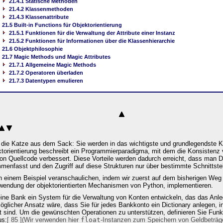
21.4.1 Statische Methoden
21.4.2 Klassenmethoden
21.4.3 Klassenattribute
21.5 Built-in Functions für Objektorientierung
21.5.1 Funktionen für die Verwaltung der Attribute einer Instanz
21.5.2 Funktionen für Informationen über die Klassenhierarchie
21.6 Objektphilosophie
21.7 Magic Methods und Magic Attributes
21.7.1 Allgemeine Magic Methods
21.7.2 Operatoren überladen
21.7.3 Datentypen emulieren
h die Katze aus dem Sack: Sie werden in das wichtigste und grundlegendste K
ektorientierung beschreibt ein Programmierparadigma, mit dem die Konsistenz
on Quellcode verbessert. Diese Vorteile werden dadurch erreicht, dass man D
enfasst und den Zugriff auf diese Strukturen nur über bestimmte Schnittstel
 einem Beispiel veranschaulichen, indem wir zuerst auf dem bisherigen Weg 
rwendung der objektorientierten Mechanismen von Python, implementieren.
r eine Bank ein System für die Verwaltung von Konten entwickeln, das das A
öglicher Ansatz wäre, dass Sie für jedes Bankkonto ein Dictionary anlegen, 
 sind. Um die gewünschten Operationen zu unterstützen, definieren Sie Funkti
us:
[ 85 ](Wir verwenden hier
float
-Instanzen zum Speichern von Geldbeträgen