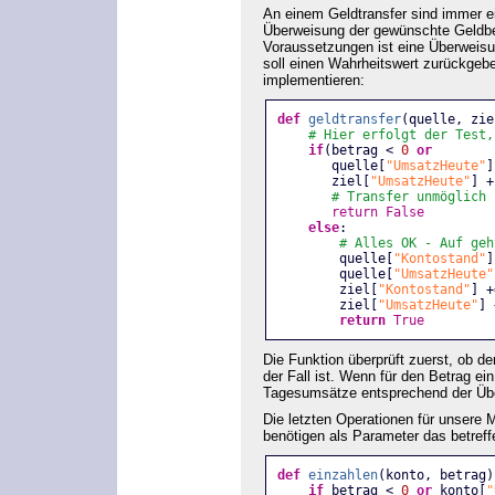
An einem Geldtransfer sind immer e
Überweisung der gewünschte Geldbet
Voraussetzungen ist eine Überweisu
soll einen Wahrheitswert zurückgebe
implementieren:
def
geldtransfer
(quelle, zie
# Hier erfolgt der Test,
if
(betrag < 
0
or
       quelle[
"UmsatzHeute"
]
       ziel[
"UmsatzHeute"
] +
# Transfer unmöglich
return
False
else
:
# Alles OK - Auf geh
        quelle[
"Kontostand"
]
        quelle[
"UmsatzHeute"
        ziel[
"Kontostand"
] +
        ziel[
"UmsatzHeute"
] 
return
True
Die Funktion überprüft zuerst, ob d
der Fall ist. Wenn für den Betrag ei
Tagesumsätze entsprechend der Üb
Die letzten Operationen für unsere
benötigen als Parameter das betreff
def
einzahlen
(konto, betrag)
if
 betrag < 
0
or
 konto[
"