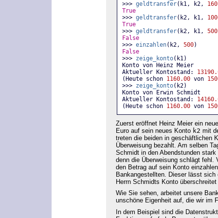
>>> 
geldtransfer
(k1, k2, 
160
True
>>> 
geldtransfer
(k2, k1, 
100
True
>>> 
geldtransfer
(k2, k1, 
500
False
>>> 
einzahlen
(k2, 
500
)
False
>>> 
zeige_konto
(k1)
Konto von Heinz Meier
Aktueller Kontostand: 
13190.
(Heute schon 
1160.00
 von 
150
>>> 
zeige_konto
(k2)
Konto von Erwin Schmidt
Aktueller Kontostand: 
14160.
(Heute schon 
1160.00
 von 
150
Zuerst eröffnet Heinz Meier ein ne
Euro auf sein neues Konto
k2
mit d
treten die beiden in geschäftlichen
Überweisung bezahlt. Am selben Tag 
Schmidt in den Abendstunden stark a
denn die Überweisung schlägt fehl. 
den Betrag auf sein Konto einzahlen
Bankangestellten. Dieser lässt sich
Herrn Schmidts Konto überschreitet
Wie Sie sehen, arbeitet unsere Bank
unschöne Eigenheit auf, die wir im
In dem Beispiel sind die Datenstrukt