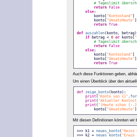
# Tageslimit übersch
return
False
else
:
        konto[
"Kontostand"
] 
        konto[
"UmsatzHeute"
]
return
True
def
auszahlen
(konto, betrag)
if
 betrag < 
0
or
 konto[
"
# Tageslimit übersch
return
False
else
:
        konto[
"Kontostand"
] 
        konto[
"UmsatzHeute"
]
return
True
Auch diese Funktionen geben, abhän
Um einen Überblick über den aktuell
def
zeige_konto
(konto):
print
(
"Konto von {}"
.
for
print
(
"Aktueller Kontost
print
(
"(Heute schon {:.2
        konto[
"UmsatzHeute"
]
Mit diesen Definitionen könnten wir
>>> k1 = 
neues_konto
(
"Heinz 
>>> k2 = 
neues_konto
(
"Erwin 