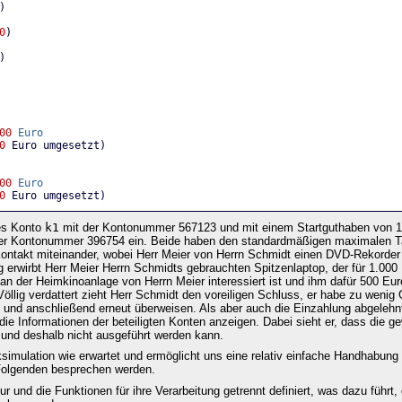
)
0
)
)
00
Euro
0
 Euro umgesetzt)
00
Euro
0
 Euro umgesetzt)
ues Konto
k1
mit der Kontonummer 567123 und mit einem Startguthaben von 12
er Kontonummer 396754 ein. Beide haben den standardmäßigen maximalen T
 Kontakt miteinander, wobei Herr Meier von Herrn Schmidt einen DVD-Rekorder 
erwirbt Herr Meier Herrn Schmidts gebrauchten Spitzenlaptop, der für 1.000 
n der Heimkinoanlage von Herrn Meier interessiert ist und ihm dafür 500 Eur
Völlig verdattert zieht Herr Schmidt den voreiligen Schluss, er habe zu weni
 und anschließend erneut überweisen. Als aber auch die Einzahlung abgelehnt
 die Informationen der beteiligten Konten anzeigen. Dabei sieht er, dass die
 und deshalb nicht ausgeführt werden kann.
simulation wie erwartet und ermöglicht uns eine relativ einfache Handhabung
 Folgenden besprechen werden.
ur und die Funktionen für ihre Verarbeitung getrennt definiert, was dazu führt