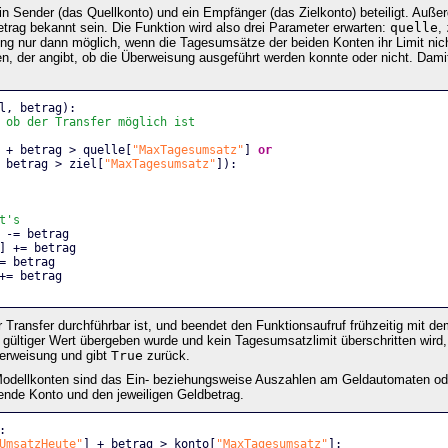
in Sender (das Quellkonto) und ein Empfänger (das Zielkonto) beteiligt. Auß
rag bekannt sein. Die Funktion wird also drei Parameter erwarten:
quelle
,
ng nur dann möglich, wenn die Tagesumsätze der beiden Konten ihr Limit nic
n, der angibt, ob die Überweisung ausgeführt werden konnte oder nicht. Dami
l, betrag):
 ob der Transfer möglich ist
 + betrag > quelle[
"MaxTagesumsatz"
] 
or
 betrag > ziel[
"MaxTagesumsatz"
]):
t's
 -= betrag
] += betrag
= betrag
+= betrag
er Transfer durchführbar ist, und beendet den Funktionsaufruf frühzeitig mit
n gültiger Wert übergeben wurde und kein Tagesumsatzlimit überschritten wird,
erweisung und gibt
True
zurück.
 Modellkonten sind das Ein- beziehungsweise Auszahlen am Geldautomaten od
ende Konto und den jeweiligen Geldbetrag.
:
UmsatzHeute"
] + betrag > konto[
"MaxTagesumsatz"
]: