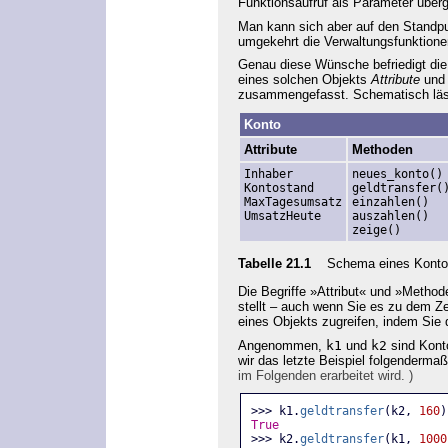
Funktionsaufruf als Parameter übe
Man kann sich aber auf den Standpu
umgekehrt die Verwaltungsfunktione
Genau diese Wünsche befriedigt die
eines solchen Objekts
Attribute
und 
zusammengefasst. Schematisch läss
Konto
Attribute
Methoden
Inhaber
neues_konto()
Kontostand
geldtransfer(
MaxTagesumsatz
einzahlen()
UmsatzHeute
auszahlen()
zeige()
Tabelle 21.1
Schema eines Kontoo
Die Begriffe »Attribut« und »Method
stellt – auch wenn Sie es zu dem Ze
eines Objekts zugreifen, indem Sie
Angenommen,
k1
und
k2
sind Konto
wir das letzte Beispiel folgendermaß
im Folgenden erarbeitet wird. )
>>> k1.
geldtransfer
(k2, 
160
)
True
>>> k2.
geldtransfer
(k1, 
1000