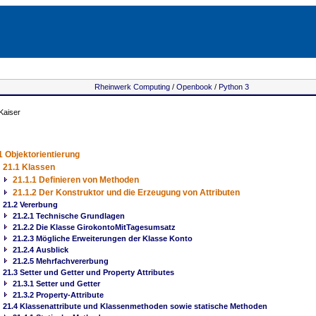
Rheinwerk Computing
/
Openbook
/
Python 3
Kaiser
1 Objektorientierung
21.1 Klassen
21.1.1 Definieren von Methoden
21.1.2 Der Konstruktor und die Erzeugung von Attributen
21.2 Vererbung
21.2.1 Technische Grundlagen
21.2.2 Die Klasse GirokontoMitTagesumsatz
21.2.3 Mögliche Erweiterungen der Klasse Konto
21.2.4 Ausblick
21.2.5 Mehrfachvererbung
21.3 Setter und Getter und Property Attributes
21.3.1 Setter und Getter
21.3.2 Property-Attribute
21.4 Klassenattribute und Klassenmethoden sowie statische Methoden