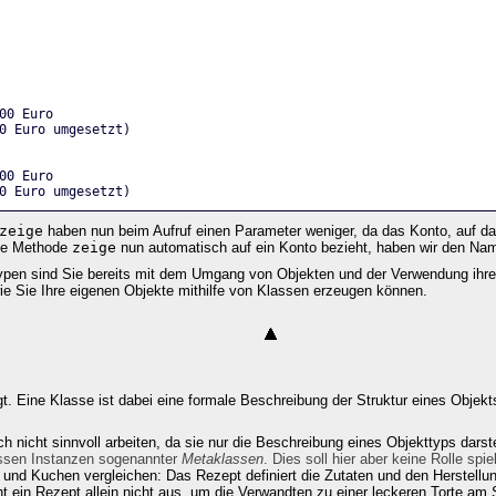
00 Euro
0 Euro umgesetzt)
00 Euro
0 Euro umgesetzt)
zeige
haben nun beim Aufruf einen Parameter weniger, da das Konto, auf das
die Methode
zeige
nun automatisch auf ein Konto bezieht, haben wir den Na
ypen sind Sie bereits mit dem Umgang von Objekten und der Verwendung ihrer 
ie Sie Ihre eigenen Objekte mithilfe von Klassen erzeugen können.
t. Eine Klasse ist dabei eine formale Beschreibung der Struktur eines Objekts
h nicht sinnvoll arbeiten, da sie nur die Beschreibung eines Objekttyps darstel
ssen Instanzen sogenannter
Metaklassen
. Dies soll hier aber keine Rolle spie
und Kuchen vergleichen: Das Rezept definiert die Zutaten und den Herstell
t ein Rezept allein nicht aus, um die Verwandten zu einer leckeren Torte am