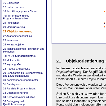
16 Collections
17 Datum und Zeit
18 Aufzählungstypen – Enum
Teil III Fortgeschrittene
Programmiertechniken
19 Funktionen
20 Modularisierung
21 Objektorientierung
22 Ausnahmebehandlung
23 Iteratoren
24 Kontextobjekte
25 Manipulation von Funktionen und
Methoden
Teil IV Die Standardbibliothek
26 Mathematik
21 Objektorientierung
27 Kryptografie
In diesem Kapitel lassen wir endlic
28 Reguläre Ausdrücke
Objektorientierung
. Der Begriff Obj
29 Schnittstelle zu Betriebssystem
und das die Wiederverwendbarkeit v
und Laufzeitumgebung
Operationen zu einem
Objekt
zusamm
30 Kommandozeilenparameter
Diese Vorgehensweise werden wir an
31 Dateisystem
zweites Mal, diesmal aber unter Ve
32 Parallele Programmierung
33 Datenspeicherung
Stellen Sie sich vor, wir würden fü
Ein- und Auszahlungen regelt. Ein m
34 Netzwerkkommunikation
und seinen Finanzstatus gespeichert
35 Debugging und
Konto sieht dann folgendermaßen a
Qualitätssicherung