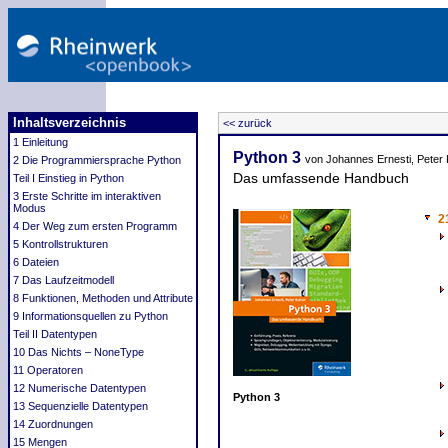
Inhaltsverzeichnis
<< zurück
1 Einleitung
Python 3
von Johannes Ernesti, Peter 
2 Die Programmiersprache Python
Das umfassende Handbuch
Teil I Einstieg in Python
3 Erste Schritte im interaktiven
Modus
2
4 Der Weg zum ersten Programm
5 Kontrollstrukturen
6 Dateien
7 Das Laufzeitmodell
8 Funktionen, Methoden und Attribute
9 Informationsquellen zu Python
Teil II Datentypen
10 Das Nichts – NoneType
11 Operatoren
12 Numerische Datentypen
Python 3
13 Sequenzielle Datentypen
14 Zuordnungen
15 Mengen