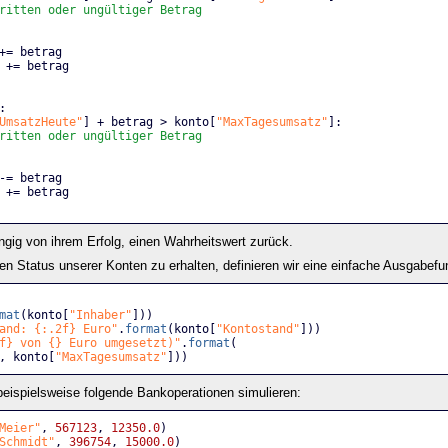
ritten oder ungültiger Betrag
+= betrag
 += betrag
:
UmsatzHeute"
] + betrag > konto[
"MaxTagesumsatz"
]:
ritten oder ungültiger Betrag
-= betrag
 += betrag
gig von ihrem Erfolg, einen Wahrheitswert zurück.
en Status unserer Konten zu erhalten, definieren wir eine einfache Ausgabefu
mat
(konto[
"Inhaber"
]))
and: {:.2f} Euro"
.
format
(konto[
"Kontostand"
]))
f} von {} Euro umgesetzt)"
.
format
(
, konto[
"MaxTagesumsatz"
]))
 beispielsweise folgende Bankoperationen simulieren:
Meier"
, 
567123
, 
12350.0
)
Schmidt"
, 
396754
, 
15000.0
)