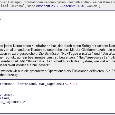
oßen Beträgen Informationen verloren gehen. Deshalb sollten Sie bei Banka
cimal.Decimal
, siehe
Abschnitt 26.3
, »
Abschnitt 26.3
«, wählen. )
,
ass jedes Konto einen
"Inhaber"
hat, der durch einen String mit seinem Name
es von allen anderen Konten zu unterscheiden. Mit der Gleitkommazahl, die
thaben in Euro gespeichert. Die Schlüssel
"MaxTagesumsatz"
und
"Umsatz
nen Schutz auf ein bestimmtes Limit zu begrenzen.
"MaxTagesumsatz"
gib
 werden darf. Mit
"UmsatzHeute"
»merkt« sich das System, wie viel am he
eser Wert wieder auf null gesetzt.
werden wir nun die geforderten Operationen als Funktionen definieren. Als Ers
ben erzeugt:
tonummer, kontostand, max_tagesumsatz=
1500
):
onummer,
stand,
ax_tagesumsatz,