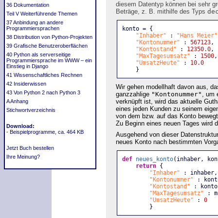
diesem Datentyp können bei sehr gr
36 Dokumentation
Beträge, z. B. mithilfe des Typs
de
Teil V Weiterführende Themen
37 Anbindung an andere
konto = {
Programmiersprachen
"Inhaber"
 : 
"Hans Meier"
38 Distribution von Python-Projekten
"Kontonummer"
 : 
567123
,
39 Grafische Benutzeroberflächen
"Kontostand"
 : 
12350.0
,
40 Python als serverseitige
"MaxTagesumsatz"
 : 
1500
,
Programmiersprache im WWW – ein
"UmsatzHeute"
 : 
10.0
Einstieg in Django
    }
41 Wissenschaftliches Rechnen
42 Insiderwissen
Wir gehen modellhaft davon aus, d
43 Von Python 2 nach Python 3
ganzzahlige
"Kontonummer"
, um 
verknüpft ist, wird das aktuelle Gu
A Anhang
eines jeden Kunden zu seinem eige
Stichwortverzeichnis
von dem bzw. auf das Konto bewegt
Zu Beginn eines neuen Tages wird di
Download:
- Beispielprogramme, ca. 464 KB
Ausgehend von dieser Datenstruktur 
neues Konto nach bestimmten Vorga
Jetzt Buch bestellen
Ihre Meinung?
def
neues_konto
(inhaber, kon
return
 {
"Inhaber"
 : inhaber,
"Kontonummer"
 : kont
"Kontostand"
 : konto
"MaxTagesumsatz"
 : m
"UmsatzHeute"
 : 
0
        }