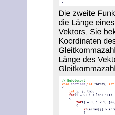
}   
Die zweite Funk
die Länge eines
Vektors. Sie be
Koordinaten des
Gleitkommazahl
Länge des Vekto
Gleitkommazahl
// Bubblesort
void
sortiere
(
int
 *array, 
int
{
int
 i, j, tmp; 
for
(i = 0; i < len; i++)
    {
for
(j = 0; j < i; j++
        {
if
(array[j] > arr
            {