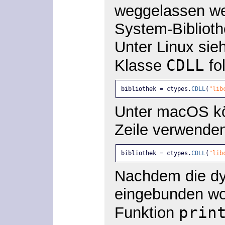
weggelassen we
System-Biblioth
Unter Linux sieh
CDLL
Klasse
fo
bibliothek = ctypes.
CDLL
(
"lib
Unter macOS kö
Zeile verwende
bibliothek = ctypes.
CDLL
(
"lib
Nachdem die dy
eingebunden wor
prin
Funktion