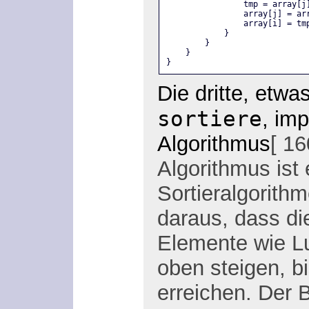
                tmp = array[j
                array[j] = ar
                array[i] = tm
            }
        }
    }
}
Die dritte, etw
sortiere
, im
Algorithmus
[ 16
Algorithmus ist 
Sortieralgorith
daraus, dass di
Elemente wie L
oben steigen, bi
erreichen. Der 