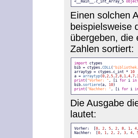
<__main__.c_int_Array_5 
objec
Einen solchen A
beispielsweise 
übergeben, die 
Zahlen sortiert:
import
 ctypes
bib = ctypes.
CDLL
(
"bibliothek
arraytyp = ctypes.c_int * 
10
a = 
arraytyp
(
0
,
2
,
5
,
2
,
8
,
1
,
4
,
7
,
print
(
"Vorher: "
, [i 
for
 i 
in
bib.
sortiere
(a, 
10
) 
print
(
"Nachher: "
, [i 
for
 i 
i
Die Ausgabe di
lautet:
Vorher:  [
0
, 
2
, 
5
, 
2
, 
8
, 
1
, 
4
Nachher:  [
0
, 
1
, 
2
, 
2
, 
3
, 
4
, 