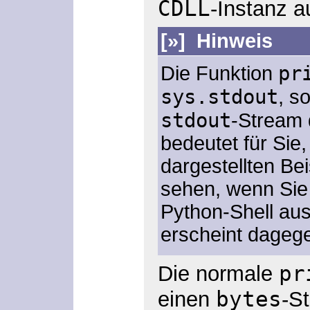
CDLL
-Instanz a
[»] Hinweis
pr
Die Funktion
sys.stdout
, s
stdout
-Stream 
bedeutet für Sie
dargestellten Be
sehen, wenn Sie
Python-Shell au
erscheint dagege
pr
Die normale
bytes
einen
-St