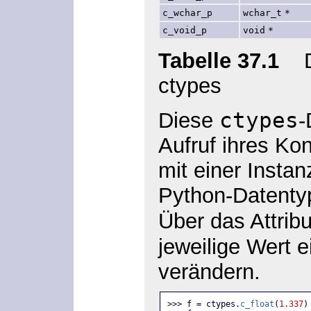
c_wchar_p
wchar_t
*
c_void_p
void
*
Tabelle 37.1
Da
ctypes
ctypes
Diese
-
Aufruf ihres Kon
mit einer Insta
Python-Datentyps
Über das Attrib
jeweilige Wert 
verändern.
>>> f = ctypes.
c_float
(
1.337
)