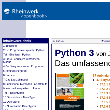
Inhaltsverzeichnis
<< zurück
Rheinw
1 Einleitung
Python 3
2 Die Programmiersprache Python
von 
Teil I Einstieg in Python
3 Erste Schritte im interaktiven
Das umfassen
Modus
4 Der Weg zum ersten Programm
5 Kontrollstrukturen
6 Dateien
37 Anbindu
7 Das Laufzeitmodell
37.1 Dyna
8 Funktionen, Methoden und Attribute
37.1.1 
9 Informationsquellen zu Python
37.1.2 
Teil II Datentypen
37.1.3
10 Das Nichts – NoneType
37.1.4 
11 Operatoren
37.1.5 
12 Numerische Datentypen
37.1.6 