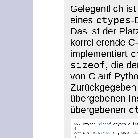
Gelegentlich is
ctypes
eines
-
Das ist der Plat
korrelierende C
c
implementiert
sizeof
, die d
von C auf Pytho
Zurückgegeben 
übergebenen In
c
übergebenen
>>> ctypes.
sizeof
(ctypes.c_in
4
>>> ctypes.
sizeof
(ctypes.c_ch
1