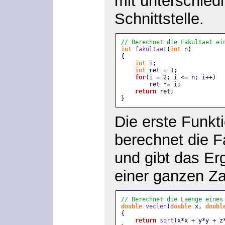
mit unterschied
Schnittstelle.
// Berechnet die Fakultaet ei
int
fakultaet
(
int
 n) 
{
int
 i; 
int
 ret = 1; 
for
(i = 2; i <= n; i++)
        ret *= i; 
return
 ret; 
}
Die erste Funkt
berechnet die F
und gibt das Er
einer ganzen Za
// Berechnet die Laenge eines
double
veclen
(
double
 x, 
doubl
{
return
sqrt
(x*x + y*y + z