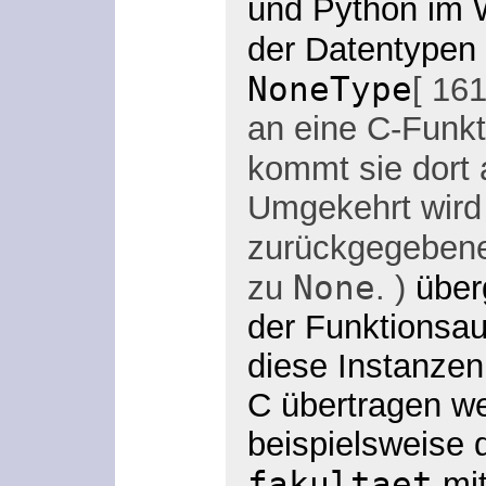
und Python im 
der Datentypen
NoneType
[ 16
an eine C-Funkt
kommt sie dort 
Umgekehrt wird 
zurückgegeben
None
zu
. )
überg
der Funktionsau
diese Instanzen
C übertragen we
beispielsweise 
fakultaet
mit