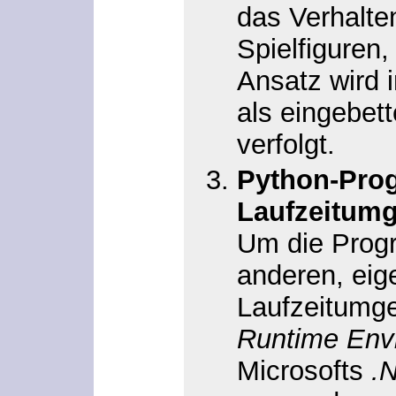
das Verhalte
Spielfiguren,
Ansatz wird 
als eingebet
verfolgt.
Python-Pro
Laufzeitum
Um die Prog
anderen, eig
Laufzeitumg
Runtime Env
Microsofts
.