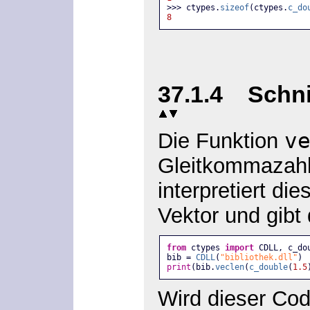
>>> ctypes.
sizeof
(ctypes.
c_do
8
37.1.4 Schni
v
Die Funktion
Gleitkommazahl
interpretiert di
Vektor und gibt
from
 ctypes 
import
 CDLL, c_do
bib = 
CDLL
(
"bibliothek.dll"
)
print
(bib.
veclen
(
c_double
(
1.5
Wird dieser Cod