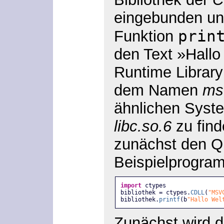
eingebunden und
prin
Funktion
den Text »Hallo
Runtime Library
dem Namen
msv
ähnlichen Sys
libc.so.6
zu find
zunächst den Q
Beispielprogra
import
 ctypes
bibliothek = ctypes.
CDLL
(
"MSV
bibliothek.
printf
(b
"Hallo Wel
Zunächst wird 