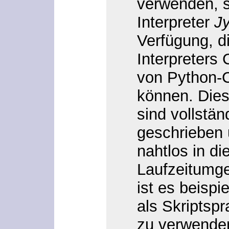
verwenden, s
Interpreter
J
Verfügung, d
Interpreters
von Python-
können. Diese
sind vollstän
geschrieben 
nahtlos in di
Laufzeitumge
ist es beisp
als Skriptsp
zu verwende