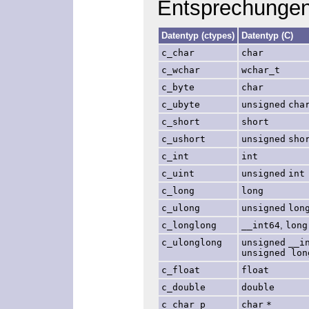
Entsprechungen
Datentyp (ctypes)
Datentyp (C)
c_char
char
c_wchar
wchar_t
c_byte
char
c_ubyte
unsigned
cha
c_short
short
c_ushort
unsigned
sho
c_int
int
c_uint
unsigned
int
c_long
long
c_ulong
unsigned
lon
c_longlong
__int64
,
long
c_ulonglong
unsigned
__i
unsigned lon
c_float
float
c_double
double
c_char_p
char
*