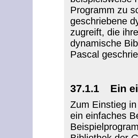
Programm zu sch
geschriebene d
zugreift, die ihr
dynamische Bibli
Pascal geschri
37.1.1 Ein e
Zum Einstieg i
ein einfaches Be
Beispielprogra
Bibliothek der
C