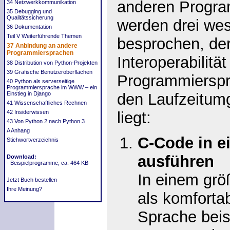
anderen Progra
34 Netzwerkkommunikation
35 Debugging und
Qualitätssicherung
werden drei wes
36 Dokumentation
Teil V Weiterführende Themen
besprochen, de
37 Anbindung an andere
Programmiersprachen
Interoperabilitä
38 Distribution von Python-Projekten
39 Grafische Benutzeroberflächen
Programmiersp
40 Python als serverseitige
Programmiersprache im WWW – ein
Einstieg in Django
den Laufzeitu
41 Wissenschaftliches Rechnen
42 Insiderwissen
liegt:
43 Von Python 2 nach Python 3
A Anhang
C-Code in 
Stichwortverzeichnis
ausführen
Download:
- Beispielprogramme, ca. 464 KB
In einem grö
Jetzt Buch bestellen
Ihre Meinung?
als komforta
Sprache beis