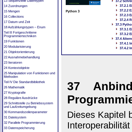
13 Sequenzielle Datentypen
37.2 Schre
37.2.1 E
14 Zuordnungen
37.2.2 
15 Mengen
Python 3
37.2.3 
16 Collections
37.2.4 
17 Datum und Zeit
37.3 Pytho
18 Aufzählungstypen – Enum
37.3.1 E
Teil III Fortgeschrittene
37.3.2 
Programmiertechniken
37.4 Altern
19 Funktionen
37.4.1 
20 Modularisierung
37.4.2 I
21 Objektorientierung
22 Ausnahmebehandlung
23 Iteratoren
24 Kontextobjekte
25 Manipulation von Funktionen und
Methoden
37 Anbind
Teil IV Die Standardbibliothek
26 Mathematik
27 Kryptografie
Programmi
28 Reguläre Ausdrücke
29 Schnittstelle zu Betriebssystem
und Laufzeitumgebung
Dieses Kapitel b
30 Kommandozeilenparameter
31 Dateisystem
Interoperabilit
32 Parallele Programmierung
33 Datenspeicherung