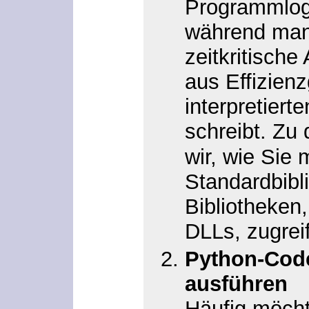
Programmlogi
während man
zeitkritische
aus Effizienz
interpretier
schreibt. Zu
wir, wie Sie
Standardbibl
Bibliotheken
DLLs, zugrei
Python-Cod
ausführen
Häufig möch