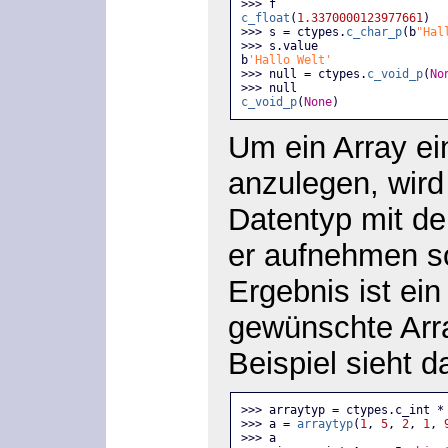
>>> f
c_float
(
1.3370000123977661
) 
>>> s = ctypes.
c_char_p
(b
"Hal
>>> s.value
b
'Hallo Welt'
>>> null = ctypes.
c_void_p
(
No
>>> null
c_void_p
(
None
)
Um ein Array e
anzulegen, wird
Datentyp mit de
er aufnehmen sol
Ergebnis ist ein
gewünschte Arra
Beispiel sieht d
>>> arraytyp = ctypes.c_int *
>>> a = 
arraytyp
(
1
, 
5
, 
2
, 
1
, 
>>> a