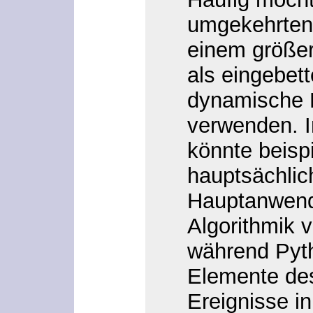
umgekehrten
einem größe
als eingebett
dynamische 
verwenden. I
könnte beisp
hauptsächlich
Hauptanwend
Algorithmik 
während Pyth
Elemente des
Ereignisse i