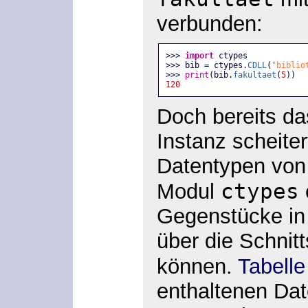
verbunden:
>>> 
import
 ctypes
>>> bib = ctypes.
CDLL
(
"biblio
>>> 
print
(bib.
fakultaet
(
5
))
120
Doch bereits d
Instanz scheite
Datentypen
von 
ctypes
Modul
Gegenstücke in
über die Schnit
können.
Tabelle
enthaltenen Dat