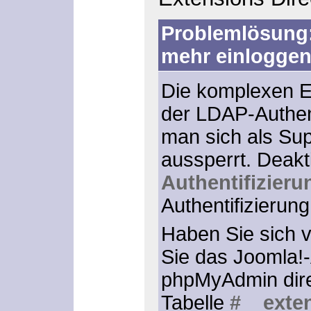
Problemlösung:
mehr einlogge
Die komplexen Ei
der LDAP-Authen
man sich als Su
aussperrt. Deakt
Authentifizieru
Authentifizierung
Haben Sie sich v
Sie das Joomla!-
phpMyAdmin direk
Tabelle
#__exte