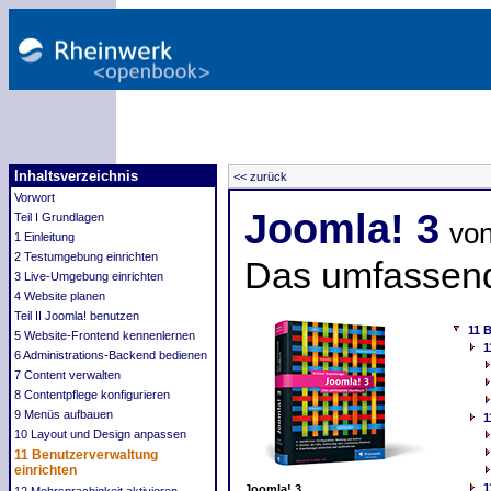
Inhaltsverzeichnis
<< zurück
Vorwort
Joomla! 3
Teil I Grundlagen
vo
1 Einleitung
2 Testumgebung einrichten
Das umfassen
3 Live-Umgebung einrichten
4 Website planen
Teil II Joomla! benutzen
11 
5 Website-Frontend kennenlernen
1
6 Administrations-Backend bedienen
7 Content verwalten
8 Contentpflege konfigurieren
9 Menüs aufbauen
1
10 Layout und Design anpassen
11 Benutzerverwaltung
einrichten
1
Joomla! 3