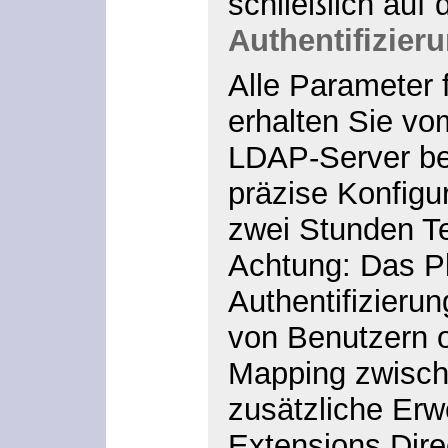
schließlich auf
Authentifizier
Alle Parameter 
erhalten Sie vo
LDAP-Server bet
präzise Konfigur
zwei Stunden Te
Achtung
: Das P
Authentifizieru
von Benutzern 
Mapping zwisch
zusätzliche Er
Extensions Dire