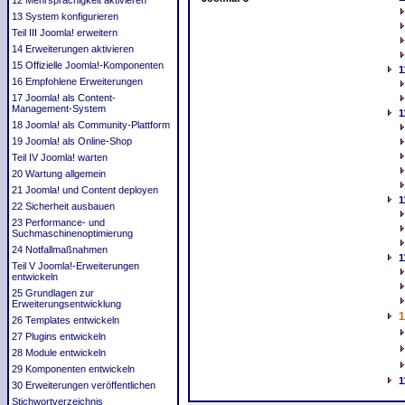
12 Mehrsprachigkeit aktivieren
13 System konfigurieren
Teil III Joomla! erweitern
14 Erweiterungen aktivieren
15 Offizielle Joomla!-Komponenten
1
16 Empfohlene Erweiterungen
17 Joomla! als Content-
Management‐System
1
18 Joomla! als Community-Plattform
19 Joomla! als Online-Shop
Teil IV Joomla! warten
20 Wartung allgemein
21 Joomla! und Content deployen
1
22 Sicherheit ausbauen
23 Performance- und
Suchmaschinenoptimierung
24 Notfallmaßnahmen
1
Teil V Joomla!-Erweiterungen
entwickeln
25 Grundlagen zur
Erweiterungsentwicklung
1
26 Templates entwickeln
27 Plugins entwickeln
28 Module entwickeln
29 Komponenten entwickeln
1
30 Erweiterungen veröffentlichen
Stichwortverzeichnis