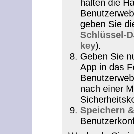
halten die H
Benutzerweb
geben Sie di
Schlüssel-D
key
).
Geben Sie nu
App in das F
Benutzerwebs
nach einer Mi
Sicherheitsk
Speichern &
Benutzerkonf