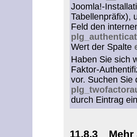
Joomla!-Installa
Tabellenpräfix),
Feld den intern
plg_authentica
Wert der Spalte
Haben Sie sich w
Faktor-Authentif
vor. Suchen Sie 
plg_twofactora
durch Eintrag ei
11.8.3 Mehr 