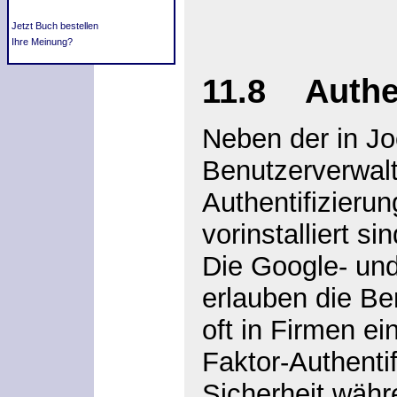
Jetzt Buch bestellen
Ihre Meinung?
11.8 Authen
Neben der in J
Benutzerverwalt
Authentifizieru
vorinstalliert s
Die Google- und
erlauben die B
oft in Firmen e
Faktor-Authentif
Sicherheit wäh