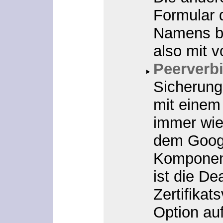
Formular 
Namens bz
also mit
v
Peerverb
Sicherung
mit einem
immer wie
dem Googl
Komponent
ist die De
Zertifikat
Option au