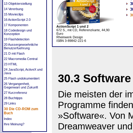
3
13 Objekterstellung
14 Vererbung
3
15 Movieclips
3
16 ActionScript 2.0
17 Komponenten
ActionScript 1 und 2
672 S., mit CD, Referenzkarte, 44,90
18 Codedesign und
Euro
Konzeption
Rheinwerk Design
19 Flashdetection
ISBN 3-89842-221-6
20 Aussergewoehnliche
Benutzerfuehrung
21 D mit Flash
22 Macromedia Central
23 HTML
24 JavaScript, ActiveX und
Java
30.3 Software
25 Flash undokumentiert
26 Vergangenheit,
Gegenwart und Zukunft
Die meisten der i
27 Kurzreferenz
28 Buchtipps
Programme finden
29 Links
30 Die CD-ROM zum
»Software«. Von 
Buch
Index
Dreamweaver und 
Ihre Meinung?