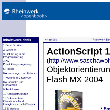
Inhaltsverzeichnis
<< zurück
Rheinwerk Des
1 Erste Schritte
ActionScript 
2 Versionen
3 Einführung in die
Programmierung
(http://www.saschawolt
4 Die
Entwicklungsumgebung
Objektorientieru
5 Regeln
6 Anweisungen und Aktionen
Flash MX 2004
7 Werte und Datentypen
8 Ausdrücke und
Operatoren
9 Funktionen
10 Kontrollstrukturen
11 Dokumenten-
Objektmodell und
Gültigkeitsbereich (Scope)
Kap
12 Ereignisse