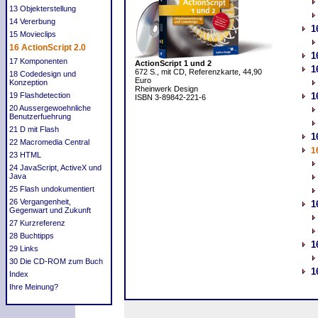
13 Objekterstellung
14 Vererbung
1
15 Movieclips
16 ActionScript 2.0
1
17 Komponenten
ActionScript 1 und 2
1
672 S., mit CD, Referenzkarte, 44,90
18 Codedesign und
Euro
Konzeption
Rheinwerk Design
19 Flashdetection
1
ISBN 3-89842-221-6
20 Aussergewoehnliche
Benutzerfuehrung
21 D mit Flash
1
22 Macromedia Central
1
23 HTML
24 JavaScript, ActiveX und
Java
25 Flash undokumentiert
26 Vergangenheit,
1
Gegenwart und Zukunft
27 Kurzreferenz
28 Buchtipps
1
29 Links
30 Die CD-ROM zum Buch
1
Index
Ihre Meinung?