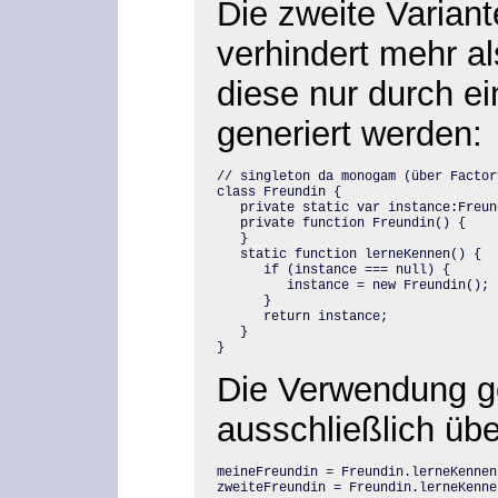
Die zweite Variant
verhindert mehr al
diese nur durch e
generiert werden:
// singleton da monogam (über Factory
class Freundin {

   private static var instance:Freun
   private function Freundin() {

   }

   static function lerneKennen() {

      if (instance === null) {

         instance = new Freundin();

      }

      return instance;

   }

}
Die Verwendung ge
ausschließlich üb
meineFreundin = Freundin.lerneKennen(
zweiteFreundin = Freundin.lerneKenne