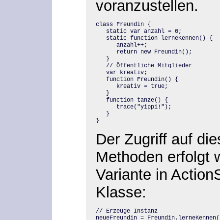
voranzustellen.
class Freundin {

   static var anzahl = 0;

   static function lerneKennen() {

      anzahl++;

      return new Freundin();

   }

   // Öffentliche Mitglieder

   var kreativ;

   function Freundin() {

      kreativ = true;

   }

   function tanze() {

      trace("yippi!");

   }

}
Der Zugriff auf di
Methoden erfolgt w
Variante in ActionS
Klasse:
// Erzeuge Instanz

neueFreundin = Freundin.lerneKennen()