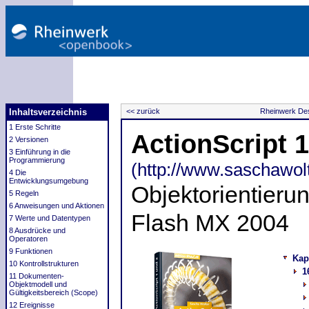
Inhaltsverzeichnis
<< zurück
Rheinwerk Des
1 Erste Schritte
ActionScript 
2 Versionen
3 Einführung in die
Programmierung
(http://www.saschawolt
4 Die
Entwicklungsumgebung
Objektorientieru
5 Regeln
6 Anweisungen und Aktionen
Flash MX 2004
7 Werte und Datentypen
8 Ausdrücke und
Operatoren
9 Funktionen
Kap
10 Kontrollstrukturen
1
11 Dokumenten-
Objektmodell und
Gültigkeitsbereich (Scope)
12 Ereignisse