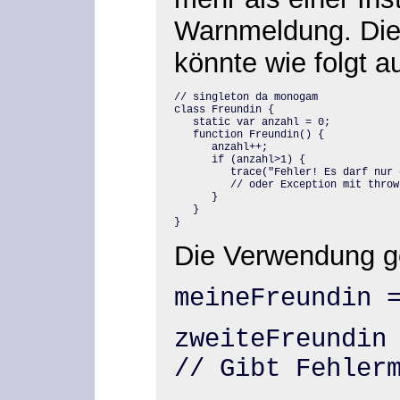
Warnmeldung. Die
könnte wie folgt 
// singleton da monogam

class Freundin {

   static var anzahl = 0;

   function Freundin() {

      anzahl++;

      if (anzahl>1) {

         trace("Fehler! Es darf nur 
         // oder Exception mit throw 
      }

   }

}
Die Verwendung g
meineFreundin 
zweiteFreundin
// Gibt Fehler