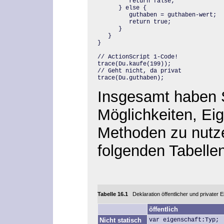
         return false;

      } else {

         guthaben = guthaben-wert;

         return true;

      }

   }

}

// ActionScript 1-Code!

trace(Du.kaufe(199));

// Geht nicht, da privat

trace(Du.guthaben);
Insgesamt haben Si
Möglichkeiten, Ei
Methoden zu nutze
folgenden Tabell
Tabelle 16.1
Deklaration öffentlicher und privater 
öffentlich
Nicht statisch
var eigenschaft:Typ;