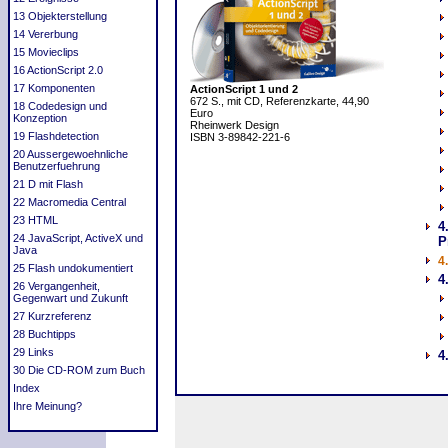
13 Objekterstellung
14 Vererbung
15 Movieclips
16 ActionScript 2.0
17 Komponenten
ActionScript 1 und 2
672 S., mit CD, Referenzkarte, 44,90
18 Codedesign und
Euro
Konzeption
Rheinwerk Design
19 Flashdetection
ISBN 3-89842-221-6
20 Aussergewoehnliche
Benutzerfuehrung
21 D mit Flash
22 Macromedia Central
23 HTML
4
24 JavaScript, ActiveX und
P
Java
4
25 Flash undokumentiert
4
26 Vergangenheit,
Gegenwart und Zukunft
27 Kurzreferenz
28 Buchtipps
29 Links
4
30 Die CD-ROM zum Buch
Index
Ihre Meinung?