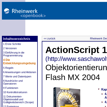
Inhaltsverzeichnis
<< zurück
Rheinwerk Des
1 Erste Schritte
ActionScript 
2 Versionen
3 Einführung in die
Programmierung
(http://www.saschawolt
4 Die
Entwicklungsumgebung
Objektorientieru
5 Regeln
6 Anweisungen und Aktionen
Flash MX 2004
7 Werte und Datentypen
8 Ausdrücke und
Operatoren
9 Funktionen
Kap
10 Kontrollstrukturen
4
11 Dokumenten-
A
Objektmodell und
4
Gültigkeitsbereich (Scope)
12 Ereignisse