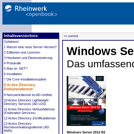
Inhaltsverzeichnis
<< zurück
Geleitwort
Windows Ser
1 Warum eine neue Server-Version?
2 Editionen und Lizenzen
3 Hardware und Dimensionierung
Das umfassen
4 Protokolle
5 Was ist .NET?
6 Installation
7 Die Core-Installationsoption
8 Active Directory-
Domänendienste
9 Netzwerkdienste im AD-Umfeld
10 Active Directory Lightweight
Directory Services (AD LDS)
11 Active Directory-Verbunddienste
(Federation Services)
12 Active Directory-Zertifikatdienste
13 Active Directory-
Rechteverwaltungsdienste (AD
RMS)
Windows Server 2012 R2