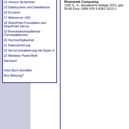
Rheinwerk Computing
14 »Innere Sicherheit«
1392 S., 4., aktualisierte Auflage 2014, geb.
15 Dateisystem und Dateidienste
59,90 Euro, ISBN 978-3-8362-2013-2
16 Drucken
17 Webserver (IIS)
18 SharePoint Foundation und
SharePoint Server
19 Remotedesktopdienste
(Terminaldienste)
20 Hochverfügbarkeit
21 Datensicherung
22 Servervirtualisierung mit Hyper-V
23 Windows PowerShell
Stichwort
Jetzt Buch bestellen
Ihre Meinung?