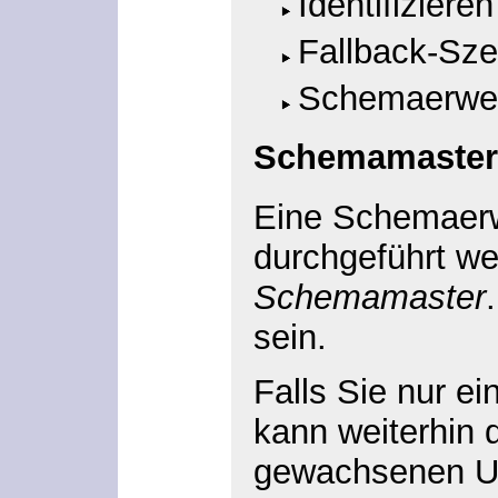
Identifizier
Fallback-Sze
Schemaerwei
Schemamaster i
Eine Schemaerw
durchgeführt w
Schemamaster
sein.
Falls Sie nur e
kann weiterhin 
gewachsenen Um