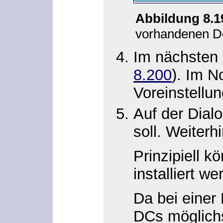
Abbildung 8.
vorhandenen Do
Im nächsten 
8.200
). Im N
Voreinstellung
Auf der Dial
soll. Weiterh
Prinzipiell 
installiert we
Da bei einer
DCs möglichs