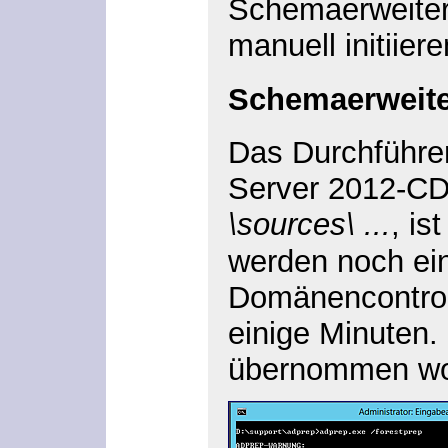
Schemaerweiter
manuell initiier
Schemaerweite
Das Durchführe
Server 2012-CD
\sources\ ...
, is
werden noch ei
Domänencontroll
einige Minuten.
übernommen wor