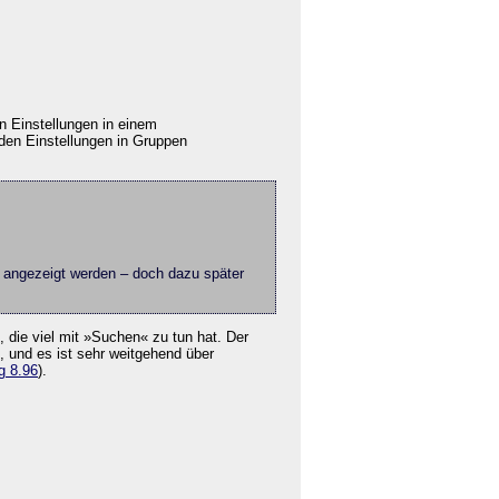
en Einstellungen in einem
nden Einstellungen in Gruppen
e angezeigt werden – doch dazu später
 die viel mit »Suchen« zu tun hat. Der
, und es ist sehr weitgehend über
g 8.96
).