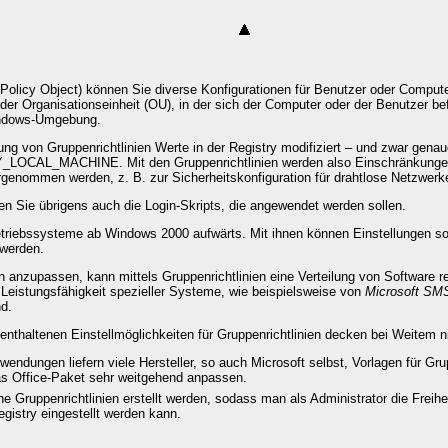
 Policy Object) können Sie diverse Konfigurationen für Benutzer oder Comput
r Organisationseinheit (OU), in der sich der Computer oder der Benutzer bef
indows-Umgebung.
ng von Gruppenrichtlinien Werte in der Registry modifiziert – und zwar gena
L_MACHINE. Mit den Gruppenrichtlinien werden also Einschränkungen für
genommen werden, z. B. zur Sicherheitskonfiguration für drahtlose Netzwerk
ren Sie übrigens auch die Login-Skripts, die angewendet werden sollen.
Betriebssysteme ab Windows 2000 aufwärts. Mit ihnen können Einstellungen so
werden.
 anzupassen, kann mittels Gruppenrichtlinien eine Verteilung von Software rea
e Leistungsfähigkeit spezieller Systeme, wie beispielsweise von
Microsoft SM
nd.
enthaltenen Einstellmöglichkeiten für Gruppenrichtlinien decken bei Weitem ni
wendungen liefern viele Hersteller, so auch Microsoft selbst, Vorlagen für Gru
as Office-Paket sehr weitgehend anpassen.
 Gruppenrichtlinien erstellt werden, sodass man als Administrator die Freiheit
egistry eingestellt werden kann.