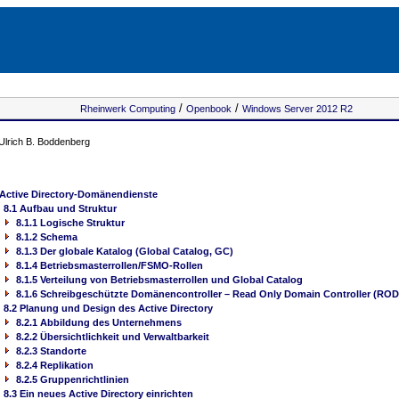
/
/
Rheinwerk Computing
Openbook
Windows Server 2012 R2
Ulrich B. Boddenberg
 Active Directory-Domänendienste
8.1 Aufbau und Struktur
8.1.1 Logische Struktur
8.1.2 Schema
8.1.3 Der globale Katalog (Global Catalog, GC)
8.1.4 Betriebsmasterrollen/FSMO-Rollen
8.1.5 Verteilung von Betriebsmasterrollen und Global Catalog
8.1.6 Schreibgeschützte Domänencontroller – Read Only Domain Controller (RO
8.2 Planung und Design des Active Directory
8.2.1 Abbildung des Unternehmens
8.2.2 Übersichtlichkeit und Verwaltbarkeit
8.2.3 Standorte
8.2.4 Replikation
8.2.5 Gruppenrichtlinien
8.3 Ein neues Active Directory einrichten