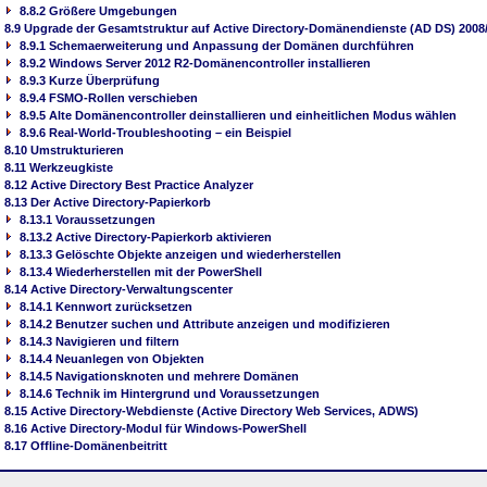
8.8.2 Größere Umgebungen
8.9 Upgrade der Gesamtstruktur auf Active Directory-Domänendienste (AD DS) 2008
8.9.1 Schemaerweiterung und Anpassung der Domänen durchführen
8.9.2 Windows Server 2012 R2-Domänencontroller installieren
8.9.3 Kurze Überprüfung
8.9.4 FSMO-Rollen verschieben
8.9.5 Alte Domänencontroller deinstallieren und einheitlichen Modus wählen
8.9.6 Real-World-Troubleshooting – ein Beispiel
8.10 Umstrukturieren
8.11 Werkzeugkiste
8.12 Active Directory Best Practice Analyzer
8.13 Der Active Directory-Papierkorb
8.13.1 Voraussetzungen
8.13.2 Active Directory-Papierkorb aktivieren
8.13.3 Gelöschte Objekte anzeigen und wiederherstellen
8.13.4 Wiederherstellen mit der PowerShell
8.14 Active Directory-Verwaltungscenter
8.14.1 Kennwort zurücksetzen
8.14.2 Benutzer suchen und Attribute anzeigen und modifizieren
8.14.3 Navigieren und filtern
8.14.4 Neuanlegen von Objekten
8.14.5 Navigationsknoten und mehrere Domänen
8.14.6 Technik im Hintergrund und Voraussetzungen
8.15 Active Directory-Webdienste (Active Directory Web Services, ADWS)
8.16 Active Directory-Modul für Windows-PowerShell
8.17 Offline-Domänenbeitritt