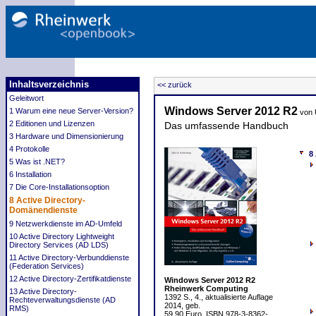
Inhaltsverzeichnis
<< zurück
Geleitwort
Windows Server 2012 R2
1 Warum eine neue Server-Version?
von 
2 Editionen und Lizenzen
Das umfassende Handbuch
3 Hardware und Dimensionierung
4 Protokolle
8
5 Was ist .NET?
6 Installation
7 Die Core-Installationsoption
8 Active Directory-
Domänendienste
9 Netzwerkdienste im AD-Umfeld
10 Active Directory Lightweight
Directory Services (AD LDS)
11 Active Directory-Verbunddienste
(Federation Services)
12 Active Directory-Zertifikatdienste
Windows Server 2012 R2
Rheinwerk Computing
13 Active Directory-
1392 S., 4., aktualisierte Auflage
Rechteverwaltungsdienste (AD
2014, geb.
RMS)
59,90 Euro, ISBN 978-3-8362-