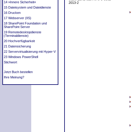
14 »Innere Sicherheit«
2013-2
15 Dateisystem und Dateidienste
16 Drucken
17 Webserver (IIS)
18 SharePoint Foundation und
SharePoint Server
19 Remotedesktopdienste
(Terminaldienste)
20 Hochverfügbarkeit
21 Datensicherung
22 Servervirtualisierung mit Hyper-V
23 Windows PowerShell
Stichwort
Jetzt Buch bestellen
Ihre Meinung?