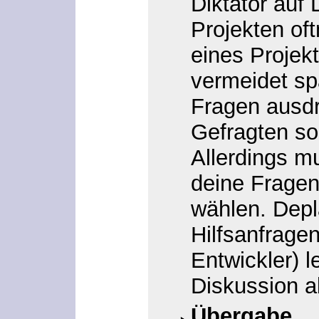
Diktator auf
Projekten of
eines Projekt
vermeidet sp
Fragen ausdr
Gefragten sol
Allerdings mu
deine Fragen
wählen. Depla
Hilfsanfragen
Entwickler) 
Diskussion a
Übergabe