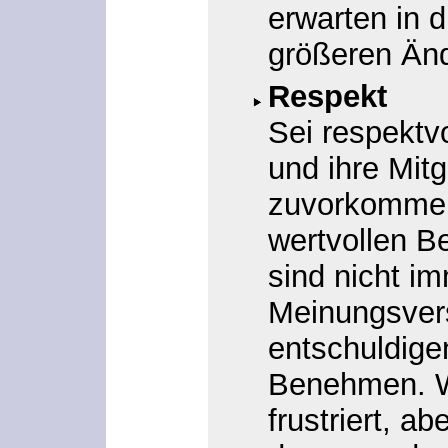
erwarten in 
größeren Än
Respekt
Sei respektv
und ihre Mit
zuvorkommen
wertvollen Be
sind nicht i
Meinungsver
entschuldige
Benehmen. Wi
frustriert, a