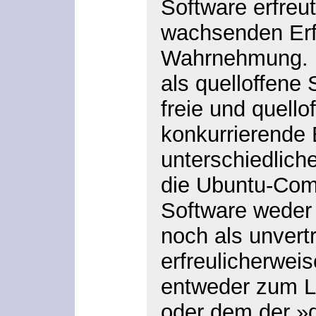
Software erfreut
wachsenden Erfo
Wahrnehmung. U
als quelloffen
freie und quello
konkurrierende
unterschiedliche
die Ubuntu-Comm
Software weder
noch als unvert
erfreulicherweis
entweder zum La
oder dem der »q