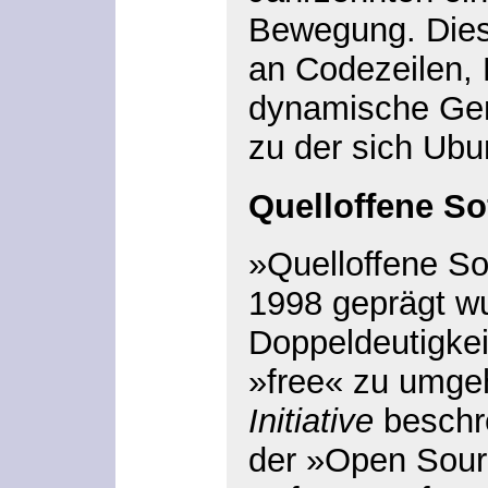
Bewegung. Dies
an Codezeilen,
dynamische Gem
zu der sich Ubun
Quelloffene So
»Quelloffene So
1998 geprägt w
Doppeldeutigkei
»free« zu umge
Initiative
beschre
der »Open Sourc