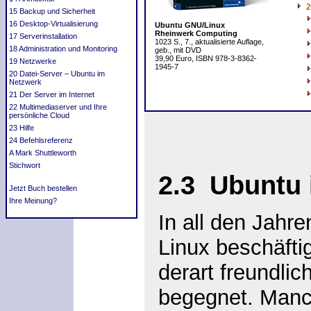
2
15 Backup und Sicherheit
16 Desktop-Virtualisierung
Ubuntu GNU/Linux
Rheinwerk Computing
17 Serverinstallation
1023 S., 7., aktualisierte Auflage,
18 Administration und Monitoring
geb., mit DVD
39,90 Euro, ISBN 978-3-8362-
19 Netzwerke
1945-7
20 Datei-Server – Ubuntu im
Netzwerk
21 Der Server im Internet
22 Multimediaserver und Ihre
persönliche Cloud
23 Hilfe
24 Befehlsreferenz
A Mark Shuttleworth
Stichwort
2.3
Ubuntu 
Jetzt Buch bestellen
Ihre Meinung?
In all den Jahre
Linux beschäftig
derart freundlic
begegnet. Manc