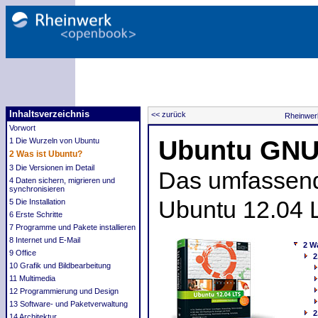
Inhaltsverzeichnis
<< zurück
Rheinwer
Vorwort
Ubuntu GNU
1 Die Wurzeln von Ubuntu
2 Was ist Ubuntu?
3 Die Versionen im Detail
Das umfassend
4 Daten sichern, migrieren und
synchronisieren
Ubuntu 12.04 
5 Die Installation
6 Erste Schritte
7 Programme und Pakete installieren
8 Internet und E-Mail
2 W
9 Office
2
10 Grafik und Bildbearbeitung
11 Multimedia
12 Programmierung und Design
13 Software- und Paketverwaltung
2
14 Architektur