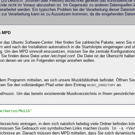
(zu Deutsch:
Strömen
oder
Fließen
) bezeichnet generell das kontinuierliche
nde nicht im Voraus abzusehen ist. Im Gegensatz zu anderen Datenquellen k
verarbeitet werden. Ein typisches Problem bei der Verarbeitung dieser Daten
 zur Verarbeitung kann es zu Aussetzern kommen, da die eingehenden Daten n
es MPD
ber das
Ubuntu Software-Center
. Hier finden Sie zahlreiche Pakete, wenn Sie
wird nach der Installation automatisch in die Startskripte eingetragen und
g. Um den MPD sinnvoll einzusetzen, müssen Sie die zentrale Konfiguration
 Sie finden diese Datei unter
/etc/mpd.conf
. Die Datei ist der Übersicht halber
von denen wir uns im Folgenden einige ansehen wollen.
dem Programm mitteilen, wo sich unsere Musikbibliothek befindet. Öffnen Si
ben Sie den vollständigen Pfad unter dem Eintrag
music_directory
an.
pd/music
. Um das bereits existierende Musikverzeichnis in Ihrem persönliche
me/marcus/Musik"
Verzeichnis eintragen, in dem sich natürlich beliebig viele Ordner befinden k
 müssen Sie Gebrauch von symbolischen Links machen (
sudo ln -s <Ve
rzeichnisse an. Danach müssen dem MPD mitteilen, dass Sie solch dynamisc