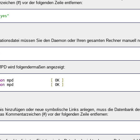
eichen (#) vor der folgenden Zeile entfernen:
"yes"
rationsdatei müssen Sie den Daemon oder Ihren gesamten Rechner manuell n
t
 MPD wird folgendermaßen angezeigt:
mon
 mpd                 
[
 OK 
]
mon
 mpd                 
[
 OK 
]
is hinzufügen oder neue symbolische Links anlegen, muss die Datenbank des
s Kommentarzeichen (#) vor der folgenden Zeile entfernen: