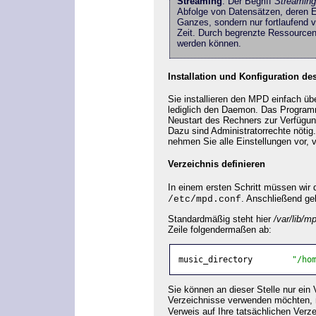
Streaming
: Der Begriff
Streaming
Abfolge von Datensätzen, deren E
Ganzes, sondern nur fortlaufend 
Zeit. Durch begrenzte Ressourcen
werden können.
Installation und Konfiguration d
Sie installieren den MPD einfach ü
lediglich den Daemon. Das Programm 
Neustart des Rechners zur Verfügun
Dazu sind Administratorrechte nötig.
nehmen Sie alle Einstellungen vor, 
Verzeichnis definieren
In einem ersten Schritt müssen wir 
. Anschließend ge
/etc/mpd.conf
Standardmäßig steht hier
/var/lib/m
Zeile folgendermaßen ab:
music_directory        
"/ho
Sie können an dieser Stelle nur ein 
Verzeichnisse verwenden möchten,
Verweis auf Ihre tatsächlichen Ve