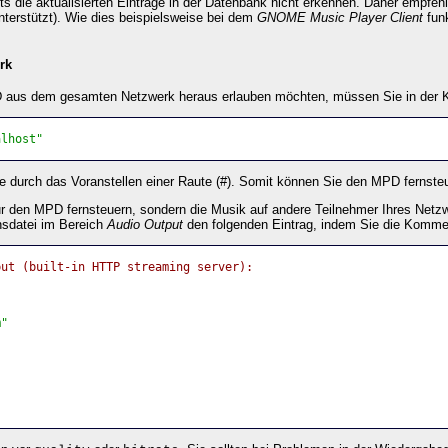
 die aktualisierten Einträge in der Datenbank nicht erkennen. Daher empfehle
unterstützt). Wie dies beispielsweise bei dem
GNOME Music Player Client
funk
rk
 aus dem gesamten Netzwerk heraus erlauben möchten, müssen Sie in der Ko
alhost"
e durch das Voranstellen einer Raute (#). Somit können Sie den MPD fernste
nur den MPD fernsteuern, sondern die Musik auf andere Teilnehmer Ihres Netzw
nsdatei im Bereich
Audio Output
den folgenden Eintrag, indem Sie die Komme
put (built-in HTTP streaming server):
m"