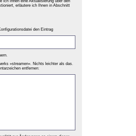
 ich Ihnen eine Aktualisierung über den
tioniert, erläutere ich Ihnen in Abschnitt
nfigurationsdatei den Eintrag
uern.
erks »streamen«. Nichts leichter als das.
ntarzeichen entfernen: