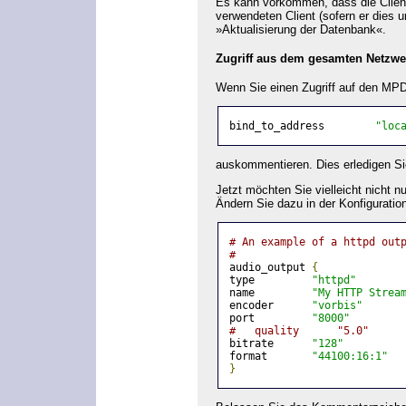
Es kann vorkommen, dass die Clients
verwendeten Client (sofern er dies 
»Aktualisierung der Datenbank«.
Zugriff aus dem gesamten Netzwe
Wenn Sie einen Zugriff auf den MPD
bind_to_address        
"loc
auskommentieren. Dies erledigen Si
Jetzt möchten Sie vielleicht nicht 
Ändern Sie dazu in der Konfiguratio
# An example of a httpd out
#
audio_output 
{
type         
"httpd"
name         
"My HTTP Strea
encoder      
"vorbis"
port         
"8000"
#   quality      "5.0"
bitrate      
"128"
format       
"44100:16:1"
}