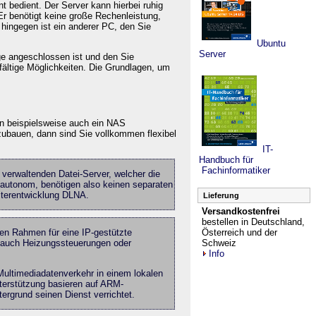
nt bedient. Der Server kann hierbei ruhig
Er benötigt keine große Rechenleistung,
 hingegen ist ein anderer PC, den Sie
Ubuntu
Server
ge angeschlossen ist und den Sie
fältige Möglichkeiten. Die Grundlagen, um
nn beispielsweise auch ein NAS
ubauen, dann sind Sie vollkommen flexibel
IT-
Handbuch für
Fachinformatiker
 verwaltenden Datei-Server, welcher die
 autonom, benötigen also keinen separaten
iterentwicklung DLNA.
Lieferung
Versandkostenfrei
bestellen in Deutschland,
Österreich und der
alen Rahmen für eine IP-gestützte
Schweiz
n auch Heizungssteuerungen oder
Info
ultimediadatenverkehr in einem lokalen
nterstützung basieren auf ARM-
rgrund seinen Dienst verrichtet.