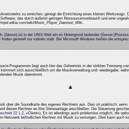
knetzwerks zu erreichen, genügt die Einrichtung eines kleinen Werkzeugs. 
k Software, das durch äußerst geringen Ressourcenverbrauch und eine ungeahnte
://mpd.wikia.com/wiki/Music_Player_Daemon_Wiki
.
ch:
Dämon
) ist in der UNIX-Welt ein im Hintergrund laufender (Server-)Prozes
rs finden generell nur indirekt statt. Bei Microsoft Windows heißen die ents
Source-Programmen liegt auch hier das Geheimnis in der strikten Trennung vo
kümmert sich ausschließlich um die Musikverwaltung und -wiedergabe, währe
elenden Musik übernimmt.
ik über die Soundkarte des eigenen Rechners aus. Dies ist praktisch, wenn
und diesen Rechner an Ihre Stereoanlage anschließen. Die Steuerung geschi
schnitt 22.1.2
, »Client«). Es ist allerdings auch problemlos möglich, die op
chen Netzwerk befindlichen Rechner mit Musik zu versorgen. Dies kann auch