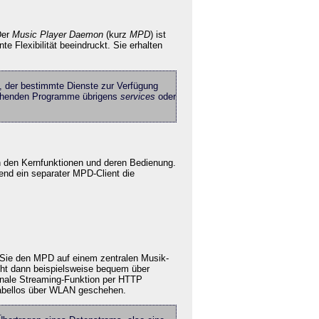
Der
Music Player Daemon
(kurz
MPD
) ist
 Flexibilität beeindruckt. Sie erhalten
s, der bestimmte Dienste zur Verfügung
prechenden Programme übrigens
services
oder
n den Kernfunktionen und deren Bedienung.
nd ein separater MPD-Client die
 Sie den MPD auf einem zentralen Musik-
eht dann beispielsweise bequem über
tionale Streaming-Funktion per HTTP
 kabellos über WLAN geschehen.