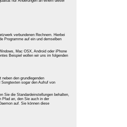
qualität nur Änderungen an einem dieser
etzwerk verbundenen Rechnern. Hierbei
eide Programme auf ein und demselben
ls Windows, Mac OSX, Android oder iPhone
entes Beispiel wollen wir uns im folgenden
t neben den grundlegenden
 Songtexten sogar den Aufruf von
en Sie die Standardeinstellungen behalten,
 Pfad an, den Sie auch in der
aemon auf. Sie können diese