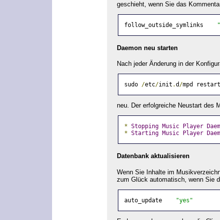
geschieht, wenn Sie das Kommentarz
follow_outside_symlinks    
Daemon neu starten
Nach jeder Änderung in der Konfigu
sudo 
/
etc
/
init
.
d
/
mpd restar
neu. Der erfolgreiche Neustart des
*
Stopping
Music
Player
Dae
*
Starting
Music
Player
Dae
Datenbank aktualisieren
Wenn Sie Inhalte im Musikverzeichn
zum Glück automatisch, wenn Sie da
auto_update    
"yes"