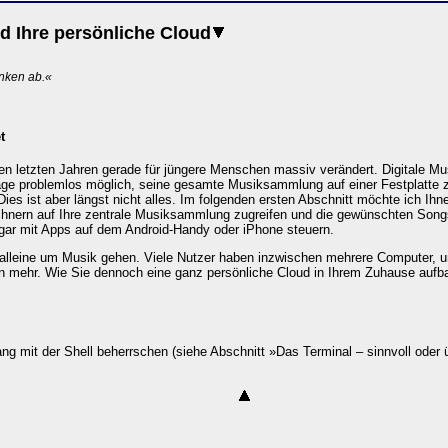
d Ihre persönliche Cloud
nken ab.«
t
en letzten Jahren gerade für jüngere Menschen massiv verändert. Digitale M
tage problemlos möglich, seine gesamte Musiksammlung auf einer Festplatte 
ies ist aber längst nicht alles. Im folgenden ersten Abschnitt möchte ich Ihne
hnern auf Ihre zentrale Musiksammlung zugreifen und die gewünschten Song
gar mit Apps auf dem Android-Handy oder iPhone steuern.
t alleine um Musik gehen. Viele Nutzer haben inzwischen mehrere Computer, u
en mehr. Wie Sie dennoch eine ganz persönliche Cloud in Ihrem Zuhause aufba
g mit der Shell beherrschen (siehe Abschnitt »Das Terminal – sinnvoll oder ü