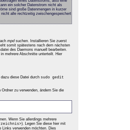
 Übertragen eines Datenstroms, also eine
ann ein solcher Datenstrom nicht als
ströme sind große Datenmengen in kurzer
icht alle rechtzeitig zwischengespeichert
 nach
mpd
suchen. Installieren Sie zuerst
 steht somit spätestens nach dem nächsten
sdatei des Daemons manuell bearbeiten.
 in mehrere Abschnitte unterteilt. Hier
e dazu diese Datei durch
sudo gedit
n Ordner zu verwenden, ändern Sie die
önnen. Wenn Sie allerdings mehrere
). Legen Sie diese hier mit
rzeichnis>
he Links verwenden möchten. Dies