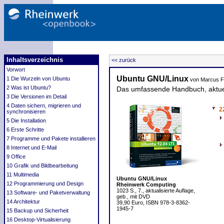
Inhaltsverzeichnis
<< zurück
Vorwort
Ubuntu GNU/Linux
1 Die Wurzeln von Ubuntu
von Marcus F
2 Was ist Ubuntu?
Das umfassende Handbuch, aktuel
3 Die Versionen im Detail
4 Daten sichern, migrieren und
2
synchronisieren
5 Die Installation
6 Erste Schritte
7 Programme und Pakete installieren
8 Internet und E-Mail
9 Office
10 Grafik und Bildbearbeitung
11 Multimedia
Ubuntu GNU/Linux
12 Programmierung und Design
Rheinwerk Computing
1023 S., 7., aktualisierte Auflage,
13 Software- und Paketverwaltung
geb., mit DVD
14 Architektur
39,90 Euro, ISBN 978-3-8362-
1945-7
15 Backup und Sicherheit
16 Desktop-Virtualisierung