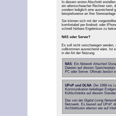
In diesem ersten Abschnitt erstellen
ein altersschwacher Rechner sein, d
sondern lediglich eine ausreichend g
beispielsweise an Ihre Stereoanlag
Sie können sich mit der vorgestell
komfortabel per Android- oder iPhon
schnell hörbare Ergebnisse zu beko
NAS oder Server?
Es soll nicht verschwiegen werden,
vollkommen ausreichend wäre. Ist 
in der Art der Nutzung.
NAS
: Ein
Network Attached Stor
Dateien auf diesem Speicherplatz
PC oder Server. Oftmals besitzt 
UPnP und DLNA
: Der 1999 ins 
Kommunikation beliebiger Endgerä
Kühlschränke auf diesem Standar
Das von der
Digital Living Networ
Netzwerk. Es basiert auf UPnP, d
Architekturen ebenso wie auf Int