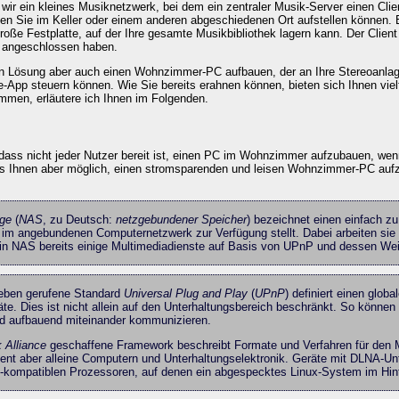
 wir ein kleines Musiknetzwerk, bei dem ein zentraler Musik-Server einen Clie
en Sie im Keller oder einem anderen abgeschiedenen Ort aufstellen können. 
roße Festplatte, auf der Ihre gesamte Musikbibliothek lagern kann. Der Client
e angeschlossen haben.
ten Lösung aber auch einen Wohnzimmer-PC aufbauen, der an Ihre Stereoanla
e-App steuern können. Wie Sie bereits erahnen können, bieten sich Ihnen viel
mmen, erläutere ich Ihnen im Folgenden.
 dass nicht jeder Nutzer bereit ist, einen PC im Wohnzimmer aufzubauen, we
es Ihnen aber möglich, einen stromsparenden und leisen Wohnzimmer-PC aufz
age
(
NAS
, zu Deutsch:
netzgebundener Speicher
) bezeichnet einen einfach zu
 im angebundenen Computernetzwerk zur Verfügung stellt. Dabei arbeiten sie
ein NAS bereits einige Multimediadienste auf Basis von UPnP und dessen We
Leben gerufene Standard
Universal Plug and Play
(
UPnP
) definiert einen glob
te. Dies ist nicht allein auf den Unterhaltungsbereich beschränkt. So könne
d aufbauend miteinander kommunizieren.
k Alliance
geschaffene Framework beschreibt Formate und Verfahren für den M
ient aber alleine Computern und Unterhaltungselektronik. Geräte mit DLNA-U
el-kompatiblen Prozessoren, auf denen ein abgespecktes Linux-System im Hinte