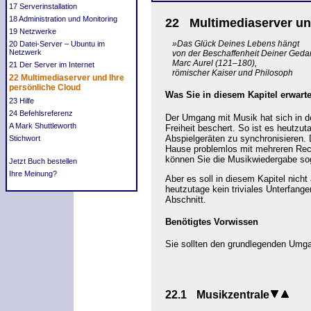
17 Serverinstallation
18 Administration und Monitoring
22
Multimediaserver un
19 Netzwerke
»Das Glück Deines Lebens hängt
20 Datei-Server – Ubuntu im
Netzwerk
von der Beschaffenheit Deiner Geda
Marc Aurel (121–180),
21 Der Server im Internet
römischer Kaiser und Philosoph
22 Multimediaserver und Ihre
persönliche Cloud
Was Sie in diesem Kapitel erwarte
23 Hilfe
24 Befehlsreferenz
Der Umgang mit Musik hat sich in d
A Mark Shuttleworth
Freiheit beschert. So ist es heutzu
Abspielgeräten zu synchronisieren. D
Stichwort
Hause problemlos mit mehreren Rec
können Sie die Musikwiedergabe so
Jetzt Buch bestellen
Ihre Meinung?
Aber es soll in diesem Kapitel nich
heutzutage kein triviales Unterfang
Abschnitt.
Benötigtes Vorwissen
Sie sollten den grundlegenden Umgan
22.1
Musikzentrale