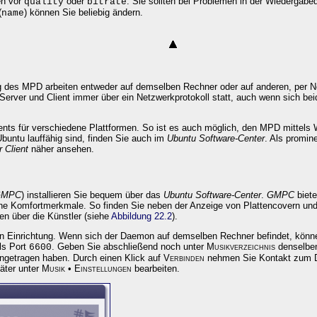
en vor
oder
. Sie sollten bei Problemen in der Wiedergabe
quality
bitrate
(
) können Sie beliebig ändern.
name
g des MPD arbeiten entweder auf demselben Rechner oder auf anderen, per N
Server und Client immer über ein Netzwerkprotokoll statt, auch wenn sich b
lients für verschiedene Plattformen. So ist es auch möglich, den MPD mitte
 Ubuntu lauffähig sind, finden Sie auch im
Ubuntu Software-Center
. Als promin
 Client
näher ansehen.
GMPC
) installieren Sie bequem über das
Ubuntu Software-Center
.
GMPC
biete
he Komfortmerkmale. So finden Sie neben der Anzeige von Plattencovern und
en über die Künstler (siehe
Abbildung 22.2
).
igen Einrichtung. Wenn sich der Daemon auf demselben Rechner befindet, könn
ls Port
. Geben Sie abschließend noch unter
Musikverzeichnis
denselben
6600
ngetragen haben. Durch einen Klick auf
Verbinden
nehmen Sie Kontakt zum D
päter unter
Musik • Einstellungen
bearbeiten.