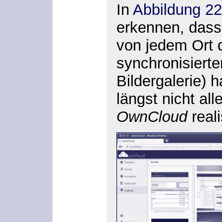
In
Abbildung 22
erkennen, dass
von jedem Ort d
synchronisierte
Bildergalerie) 
längst nicht all
OwnCloud
real