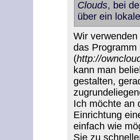
Clouds
, bei d
über ein lokal
Wir verwenden 
das Programm
(
http://ownclou
kann man belieb
gestalten, ger
zugrundeliegen
Ich möchte an d
Einrichtung ein
einfach wie mö
Sie zu schnell