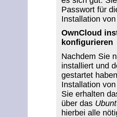
es sich gut. Si
Passwort für di
Installation vo
OwnCloud inst
konfigurieren
Nachdem Sie 
installiert und
gestartet haben
Installation vo
Sie erhalten 
über das
Ubunt
hierbei alle nö