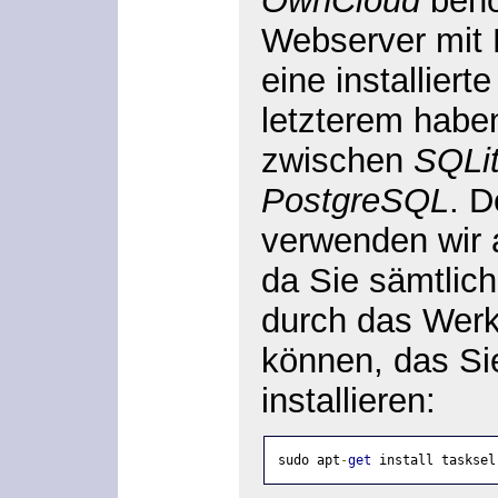
OwnCloud
benö
Webserver mit
eine installier
letzterem haben
zwischen
SQLi
PostgreSQL
. D
verwenden wir 
da Sie sämtlic
durch das Wer
können, das Si
installieren:
sudo apt
-
get
 install tasksel