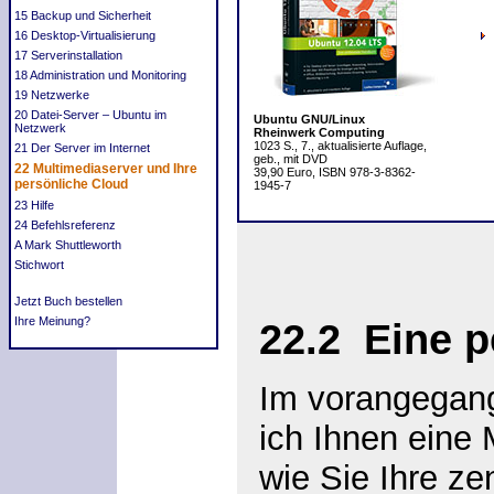
15 Backup und Sicherheit
16 Desktop-Virtualisierung
17 Serverinstallation
18 Administration und Monitoring
19 Netzwerke
20 Datei-Server – Ubuntu im
Ubuntu GNU/Linux
Netzwerk
Rheinwerk Computing
1023 S., 7., aktualisierte Auflage,
21 Der Server im Internet
geb., mit DVD
22 Multimediaserver und Ihre
39,90 Euro, ISBN 978-3-8362-
persönliche Cloud
1945-7
23 Hilfe
24 Befehlsreferenz
A Mark Shuttleworth
Stichwort
Jetzt Buch bestellen
Ihre Meinung?
22.2
Eine p
Im vorangegan
ich Ihnen eine M
wie Sie Ihre ze