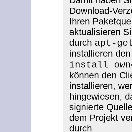
Damit haben Si
Download-Verze
Ihren Paketque
aktualisieren S
durch
apt-ge
installieren de
install own
können den Cli
installieren, w
hingewiesen, da
signierte Quel
dem Projekt ve
durch