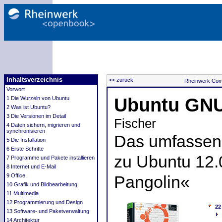
Inhaltsverzeichnis
<< zurück
Rheinwerk Com
Vorwort
Ubuntu GNU
1 Die Wurzeln von Ubuntu
2 Was ist Ubuntu?
3 Die Versionen im Detail
Fischer
4 Daten sichern, migrieren und
synchronisieren
Das umfassend
5 Die Installation
6 Erste Schritte
zu Ubuntu 12.
7 Programme und Pakete installieren
8 Internet und E-Mail
9 Office
Pangolin«
10 Grafik und Bildbearbeitung
11 Multimedia
12 Programmierung und Design
22
13 Software- und Paketverwaltung
14 Architektur