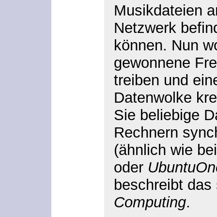
Musikdateien an
Netzwerk befin
können. Nun wol
gewonnene Freih
treiben und ein
Datenwolke krei
Sie beliebige 
Rechnern synch
(ähnlich wie be
oder
UbuntuOn
beschreibt das
Computing
.