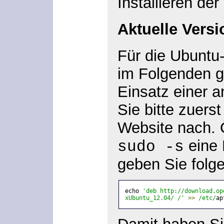
Installieren de
Aktuelle Versi
Für die Ubuntu-
im Folgenden g
Einsatz einer 
Sie bitte zuers
Website nach. 
eine 
sudo -s
geben Sie folge
echo 
'deb http://download.op
xUbuntu_12.04/ /'
>>
/etc/
ap