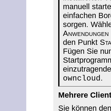
manuell start
einfachen Bord
sorgen. Wähle
Anwendungen
den Punkt
St
Fügen Sie nu
Startprogram
einzutragende 
.
owncloud
Mehrere Clien
Sie können de