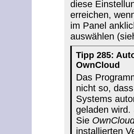
diese Einstellu
erreichen, wenn
im Panel ankli
auswählen (si
Tipp 285: Aut
OwnCloud
Das Programm i
nicht so, das
Systems auto
geladen wird.
Sie
OwnClou
installierten 