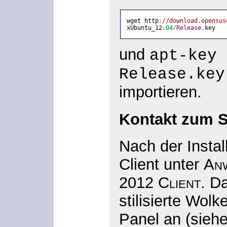
wget http
:
//download.opensus
xUbuntu_12
.
04
/
Release
.
key
und
apt-key 
Release.key
importieren.
Kontakt zum S
Nach der Instal
Client unter
An
2012 Client
. D
stilisierte Wolk
Panel an (sieh