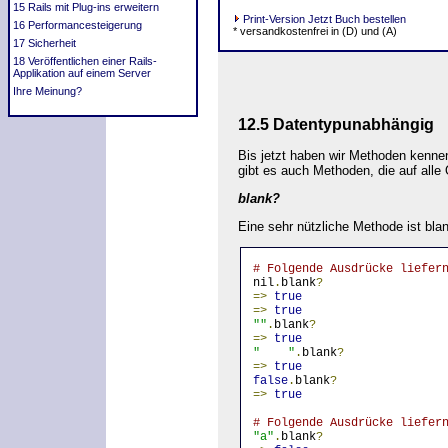
15 Rails mit Plug-ins erweitern
Print-Version Jetzt Buch bestellen
16 Performancesteigerung
* versandkostenfrei in (D) und (A)
17 Sicherheit
18 Veröffentlichen einer Rails-
Applikation auf einem Server
Ihre Meinung?
12.5 Datentypunabhängig
Bis jetzt haben wir Methoden kenne
gibt es auch Methoden, die auf alle
blank?
Eine sehr nützliche Methode ist blan
# Folgende Ausdrücke liefer
nil
.
blank
?
=>
true
=>
true
""
.
blank
?
=>
true
"    "
.
blank
?
=>
true
false
.
blank
?
=>
true
# Folgende Ausdrücke liefer
"a"
.
blank
?