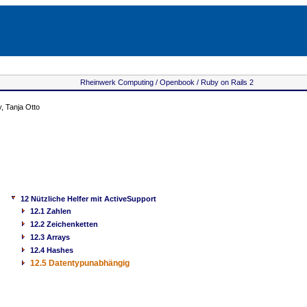
Rheinwerk Computing /
Openbook /
Ruby on Rails 2
 Tanja Otto
12 Nützliche Helfer mit ActiveSupport
12.1 Zahlen
12.2 Zeichenketten
12.3 Arrays
12.4 Hashes
12.5 Datentypunabhängig