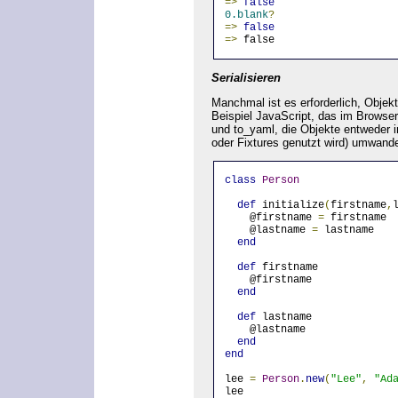
=>
false
0.blank
?
=>
false
=>
 false
Serialisieren
Manchmal ist es erforderlich, Obje
Beispiel JavaScript, das im Browse
und to_yaml, die Objekte entweder 
oder Fixtures genutzt wird) umwande
class
Person
def
 initialize
(
firstname
,
    @firstname 
=
 firstname
    @lastname 
=
 lastname
end
def
 firstname
    @firstname
end
def
 lastname
    @lastname
end
end
lee 
=
Person
.
new
(
"Lee"
,
"Ad
lee