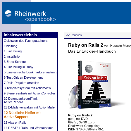
Inhaltsverzeichnis
<< zurück
Geleitwort des Fachgutachters
Ruby on Rails 2
von Hussein Morsy,
Einleitung
Das Entwickler-Handbuch
1 Einführung
2 Installation
3 Erste Schritte
4 Einführung in Ruby
5 Eine einfache Bookmarkverwaltung
6 Test-Driven Development
7 Rails-Projekte erstellen
8 Templatesystem mit ActionView
9 Steuerzentrale mit ActionController
10 Datenbankzugriff mit
ActiveRecord
11 E-Mails verwalten mit ActionMailer
12 Nützliche Helfer mit
Ruby on Rails 2
ActiveSupport
geb., mit DVD
699 S., 39,90 Euro
13 Ajax on Rails
Rheinwerk Computing
14 RESTful Rails und Webservices
ISBN 978-3-89842-779-1