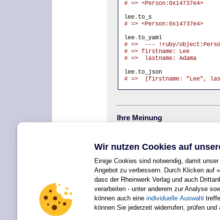
# => <Person:0x14737e4>
lee
.
to_s
# => <Person:0x14737e4>
lee
.
to_yaml
# =>  --- !ruby/object:Pers
# => firstname: Lee
# =>  lastname: Adama
lee
.
to_json
# =>  {firstname: "Lee", la
Ihre Meinung
Wie hat Ihnen das Openbook gefalle
kommunikation@rheinwerk-verlag.d
Wir nutzen Cookies auf unser
<< zurück
Einige Cookies sind notwendig, damit unser 
Angebot zu verbessern. Durch Klicken auf »
dass der Rheinwerk Verlag und auch Dritta
verarbeiten - unter anderem zur Analyse so
können auch eine
individuelle Auswahl
treffe
Für Ihren privaten Gebrauch dürfen Sie die Online-Version natürlich
können Sie jederzeit widerrufen, prüfen und
Alle Rechte vorbehalten einschließlich 