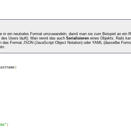
kte in ein neutrales Format umzuwandeln, damit man sie zum Beispiel an ei
r des Users läuft). Man nennt das auch
Serialisieren
eines Objekts. Rails ka
in das Format JSON (JavaScript Object Notation) oder YAML (dasselbe Format,
ln:
lastname
)
ama"
)