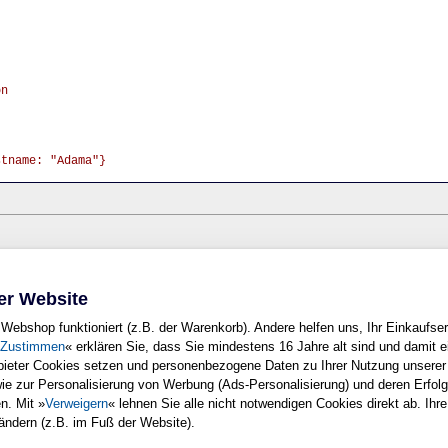
on
stname: "Adama"}
n? Wir freuen uns immer über Ihre Rückmeldung. Schreiben Sie uns gerne Ih
e
.
er Website
<top>
Webshop funktioniert (z.B. der Warenkorb). Andere helfen uns, Ihr Einkaufser
Zustimmen
« erklären Sie, dass Sie mindestens 16 Jahre alt sind und damit e
nbieter Cookies setzen und personenbezogene Daten zu Ihrer Nutzung unsere
wie zur Personalisierung von Werbung (Ads-Personalisierung) und deren Erfo
Copyright © Rheinwerk Verlag GmbH 2008
n. Mit »
Verweigern
« lehnen Sie alle nicht notwendigen Cookies direkt ab. Ihre
 ausdrucken. Ansonsten unterliegt das Openbook denselben Bestimmungen, wie d
 ändern (z.B. im Fuß der Website).
urheberrechtlich geschützt.
der Vervielfältigung, Übersetzung, Mikroverfilmung sowie Einspeicherung und 