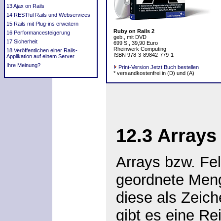
13 Ajax on Rails
14 RESTful Rails und Webservices
15 Rails mit Plug-ins erweitern
Ruby on Rails 2
16 Performancesteigerung
geb., mit DVD
17 Sicherheit
699 S., 39,90 Euro
Rheinwerk Computing
18 Veröffentlichen einer Rails-
ISBN 978-3-89842-779-1
Applikation auf einem Server
Ihre Meinung?
Print-Version Jetzt Buch bestellen
* versandkostenfrei in (D) und (A)
12.3 Array
Arrays bzw. Fel
geordnete Men
diese als Zeic
gibt es eine Re