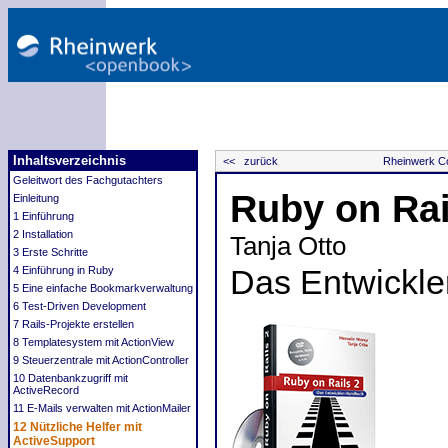
Inhaltsverzeichnis
<< zurück
Rheinwerk Co
Geleitwort des Fachgutachters
Ruby on Rai
Einleitung
1 Einführung
2 Installation
Tanja Otto
3 Erste Schritte
4 Einführung in Ruby
Das Entwickl
5 Eine einfache Bookmarkverwaltung
6 Test-Driven Development
7 Rails-Projekte erstellen
8 Templatesystem mit ActionView
9 Steuerzentrale mit ActionController
10 Datenbankzugriff mit
ActiveRecord
11 E-Mails verwalten mit ActionMailer
12 Nützliche Helfer mit
ActiveSupport