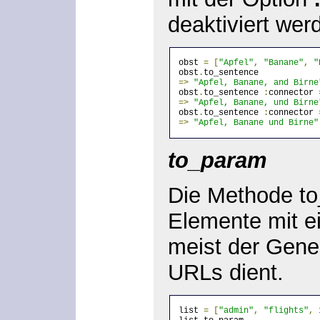
deaktiviert wer
obst 
=
[
"Apfel"
,
"Banane"
,
"
obst
.
to_sentence
=>
"Apfel, Banane, and Birne
obst
.
to_sentence 
:
connector 
=>
"Apfel, Banane, und Birne
obst
.
to_sentence 
:
connector 
=>
"Apfel, Banane und Birne"
to_param
Die Methode to
Elemente mit e
meist der Gene
URLs dient.
list 
=
[
"admin"
,
"flights"
,