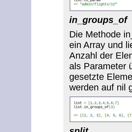
list
.
to_param
=>
"admin/flights/12"
in_groups_of
Die Methode in_
ein Array und li
Anzahl der Ele
als Parameter 
gesetzte Elemen
werden auf nil 
list 
=
[
1
,
2
,
3
,
4
,
5
,
6
,
7
]
list
.
in_groups_of
(
3
)
=>
[[
1
,
2
,
3
],
[
4
,
5
,
6
],
[
7
split