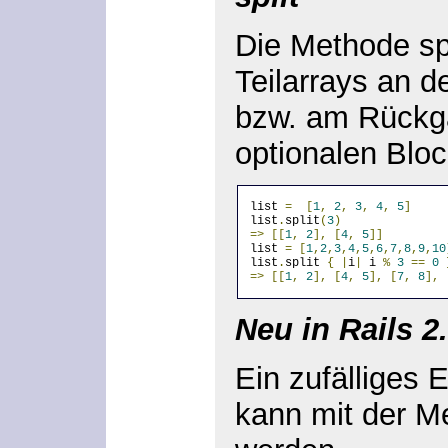
Die Methode spli
Teilarrays an d
bzw. am Rückg
optionalen Bloc
list 
=
[
1
,
2
,
3
,
4
,
5
]
list
.
split
(
3
)
=>
[[
1
,
2
],
[
4
,
5
]]
list 
=
[
1
,
2
,
3
,
4
,
5
,
6
,
7
,
8
,
9
,
10
list
.
split 
{
|
i
|
 i 
%
3
==
0
=>
[[
1
,
2
],
[
4
,
5
],
[
7
,
8
],
Neu in Rails 2
Ein zufälliges 
kann mit der Me