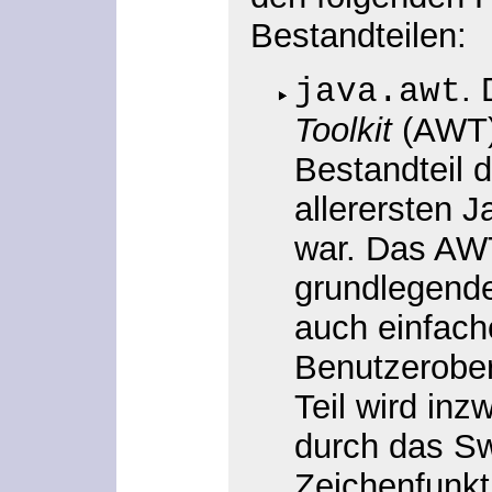
Bestandteilen:
.
java.awt
Toolkit
(AWT) 
Bestandteil d
allerersten J
war. Das AWT
grundlegende
auch einfach
Benutzerober
Teil wird in
durch das Swi
Zeichenfunkti