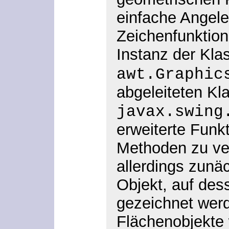
einfache Angele
Zeichenfunktion
Instanz der Kl
awt.Graphic
abgeleiteten Kl
javax.swing
erweiterte Funk
Methoden zu ve
allerdings zunä
Objekt, auf des
gezeichnet wer
Flächenobjekte