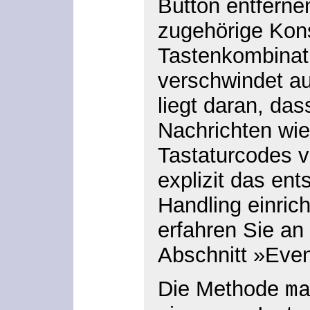
Button entferne
zugehörige Kon
Tastenkombina
verschwindet a
liegt daran, da
Nachrichten wie
Tastaturcodes v
explizit das en
Handling einrich
erfahren Sie an 
Abschnitt »Even
Die Methode
m