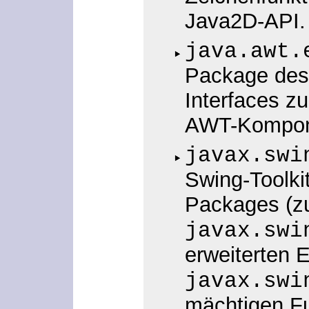
Java2D-API.
java.awt.
Package des 
Interfaces z
AWT-Kompone
javax.swi
Swing-Toolki
Packages (z
javax.swi
erweiterten 
javax.swi
mächtigen Fu