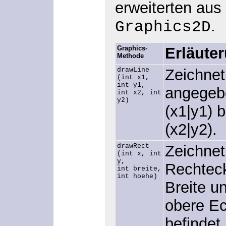
erweiterten aus
.
Graphics2D
Graphics-
Erläute
Methode
drawLine
Zeichnet
(int x1,
int y1,
angegeb
int x2, int
y2)
(x1|y1) 
(x2|y2).
drawRect
Zeichnet
(int x, int
y,
Rechtec
int breite,
int hoehe)
Breite u
obere Ec
befindet.