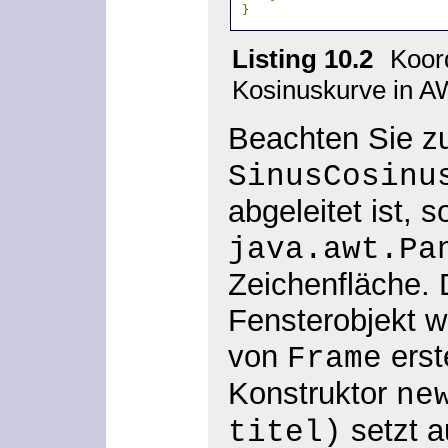
}
Listing 10.2
Koor
Kosinuskurve in 
Beachten Sie zu
SinusCosinu
abgeleitet ist, 
java.awt.Pa
Zeichenfläche. 
Fensterobjekt w
von
erst
Frame
Konstruktor
ne
setzt a
titel)