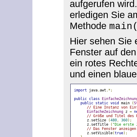
aufgerufen wird
erledigen Sie am
Methode
main
Hier sehen Sie e
Fenster auf den
ein rotes Recht
und einen blaue
import
 java
.
awt
.*;
public
class
EinfacheZeichnun
public
static
void
 main 
(
S
// Eine Instanz von Ein
EinfacheZeichnung
 z 
=
n
// Größe und Titel des 
      z
.
setSize 
(
480
,
360
);
      z
.
setTitle 
(
"Die erste 
// Das Fenster anzeigen
      z
.
setVisible
(
true
);