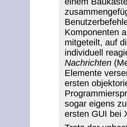
einem Baukast
zusammengefüg
Benutzerbefehl
Komponenten a
mitgeteilt, auf 
individuell reag
Nachrichten
(Me
Elemente verse
ersten objektori
Programmierspr
sogar eigens zu
ersten GUI bei 