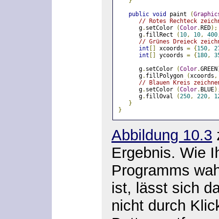
}
public
void
 paint 
(
Graphic
// Rotes Rechteck zeich
      g
.
setColor 
(
Color
.
RED
);
      g
.
fillRect 
(
10
,
10
,
400
// Grünes Dreieck zeich
int
[]
 xcoords 
=
{
150
,
2
int
[]
 ycoords 
=
{
180
,
3
      g
.
setColor 
(
Color
.
GREEN
      g
.
fillPolygon 
(
xcoords
,
// Blauen Kreis zeichne
      g
.
setColor 
(
Color
.
BLUE
)
      g
.
fillOval 
(
250
,
220
,
1
}
}
Abbildung 10.3
Ergebnis. Wie 
Programms wahr
ist, lässt sich 
nicht durch Kli