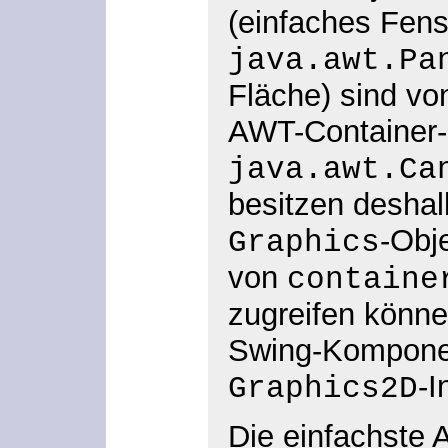
(einfaches Fens
java.awt.Pa
Fläche) sind vo
AWT-Container-
java.awt.Ca
besitzen deshalb
-Obje
Graphics
von
containe
zugreifen könne
Swing-Komponen
-I
Graphics2D
Die einfachste 