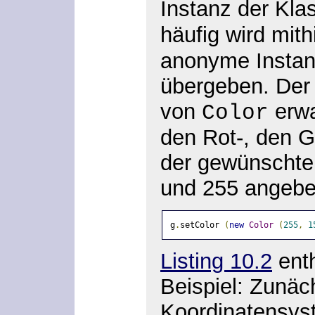
Instanz der Kl
häufig wird mith
anonyme Instan
übergeben. Der 
von
erwa
Color
den Rot-, den G
der gewünschte
und 255 angebe
g
.
setColor 
(
new
Color
(
255
,
1
Listing 10.2
enth
Beispiel: Zunäch
Koordinatensyst