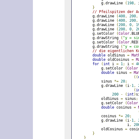
            g
.
drawLine 
(
198
,
 
}
// Pfeilspitzen der A
        g
.
drawLine 
(
400
,
200
,
        g
.
drawLine 
(
400
,
200
,
        g
.
drawLine 
(
200
,
0
,
1
        g
.
drawLine 
(
200
,
0
,
2
        g
.
setColor 
(
Color
.
BLU
        g
.
drawString 
(
"y = si
        g
.
setColor 
(
Color
.
RED
        g
.
drawString 
(
"y = co
// die eigentlichen K
double
 oldSinus 
=
Mat
double
 oldCosinus 
=
M
for
(
int
 i 
=
1
;
 i 
<
4
            g
.
setColor 
(
Color
double
 sinus 
=
Ma
((
            sinus 
*=
20
;
            g
.
drawLine 
(
i
-
1
,
(
i
200
-
(
int
)
s
            oldSinus 
=
 sinus
;
            g
.
setColor 
(
Color
double
 cosinus 
=
            cosinus 
*=
20
;
            g
.
drawLine 
(
i
-
1
,
                        i
,
20
            oldCosinus 
=
 cosi
}
}