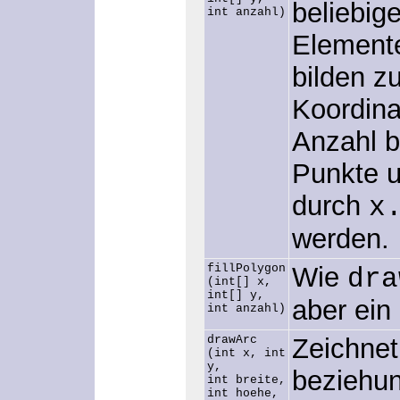
beliebig
int anzahl)
Elemente
bilden 
Koordina
Anzahl b
Punkte u
durch
x
werden.
fillPolygon
Wie
dra
(int[] x,
int[] y,
aber ein 
int anzahl)
drawArc
Zeichnet
(int x, int
y,
beziehu
int breite,
int hoehe,