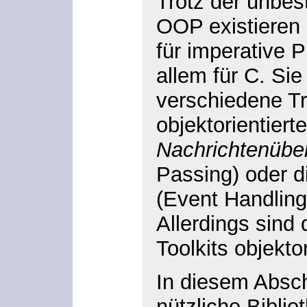
Trotz der unbest
OOP existieren 
für imperative 
allem für C. Si
verschiedene Tr
objektorientiert
Nachrichtenüber
Passing) oder 
(Event Handling
Allerdings sind
Toolkits objektor
In diesem Absch
nützliche Bibli