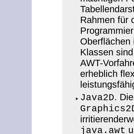
Tabellendarst
Rahmen für 
Programmieru
Oberflächen 
Klassen sin
AWT-Vorfahre
erheblich fle
leistungsfähi
. Di
Java2D
Graphics2
irritierende
u
java.awt