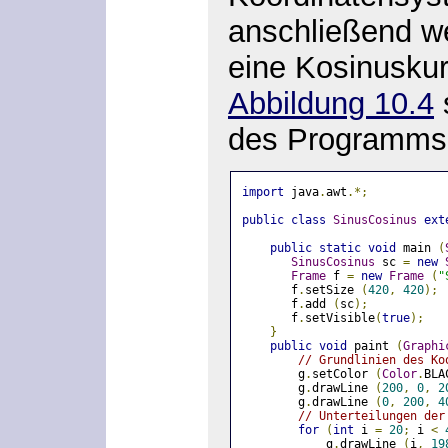
anschließend w
eine Kosinuskur
Abbildung 10.4
des Programms
import
 java
.
awt
.*;
public
class
SinusCosinus
ext
public
static
void
 main 
(
SinusCosinus
 sc 
=
new
Frame
 f 
=
new
Frame
(
"
       f
.
setSize 
(
420
,
420
);
       f
.
add 
(
sc
);
       f
.
setVisible
(
true
);
}
public
void
 paint 
(
Graphi
// Grundlinien des Ko
        g
.
setColor 
(
Color
.
BLA
        g
.
drawLine 
(
200
,
0
,
2
        g
.
drawLine 
(
0
,
200
,
4
// Unterteilungen der
for
(
int
 i 
=
20
;
 i 
<
            g
.
drawLine 
(
i
,
19