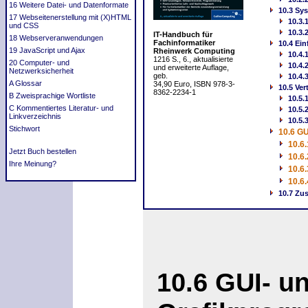
16 Weitere Datei- und Datenformate
10.3 Sy
17 Webseitenerstellung mit (X)HTML
10.3.
und CSS
10.3.
IT-Handbuch für
18 Webserveranwendungen
Fachinformatiker
10.4 Ei
19 JavaScript und Ajax
Rheinwerk Computing
10.4.
1216 S., 6., aktualisierte
20 Computer- und
10.4.
und erweiterte Auflage,
Netzwerksicherheit
geb.
10.4.
A Glossar
34,90 Euro, ISBN 978-3-
10.5 Ve
8362-2234-1
B Zweisprachige Wortliste
10.5.
C Kommentiertes Literatur- und
10.5.
Linkverzeichnis
10.5.
Stichwort
10.6 G
10.6
Jetzt Buch bestellen
10.6
Ihre Meinung?
10.6
10.6
10.7 Z
10.6
GUI- u