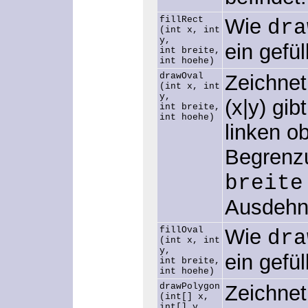
fillRect
Wie
dra
(int x, int
y,
ein gefü
int breite,
int hoehe)
drawOval
Zeichnet
(int x, int
y,
(x|y) gib
int breite,
int hoehe)
linken o
Begrenz
breite
Ausdehn
fillOval
Wie
dra
(int x, int
y,
ein gefül
int breite,
int hoehe)
drawPolygon
Zeichnet
(int[] x,
int[] y,