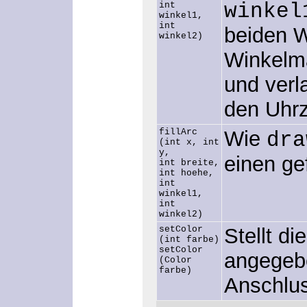
winkel
int
winkel1,
int
beiden W
winkel2)
Winkelm
und verl
den Uhrz
fillArc
Wie
dra
(int x, int
y,
einen ge
int breite,
int hoehe,
int
winkel1,
int
winkel2)
setColor
Stellt d
(int farbe)
setColor
angegeb
(Color
farbe)
Anschlus