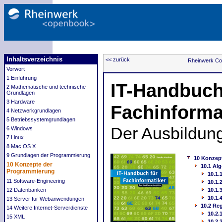
Inhaltsverzeichnis
<< zurück
Rheinwerk Co
Vorwort
1 Einführung
IT-Handbuch
2 Mathematische und technische
Grundlagen
3 Hardware
Fachinforma
4 Netzwerkgrundlagen
5 Betriebssystemgrundlagen
Der Ausbildung
6 Windows
7 Linux
8 Mac OS X
9 Grundlagen der Programmierung
10 Konzep
10 Konzepte der
10.1 Al
Programmierung
10.1.
11 Software-Engineering
10.1.
12 Datenbanken
10.1.
10.1.
13 Server für Webanwendungen
10.2 Re
14 Weitere Internet-Serverdienste
10.2.
15 XML
10.2.