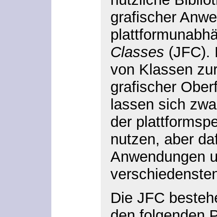
grafischer Anwe
plattformunabh
Classes
(JFC). 
von Klassen zu
grafischer Obe
lassen sich zwar
der plattformsp
nutzen, aber da
Anwendungen u
verschiedenste
Die JFC besteh
den folgenden 