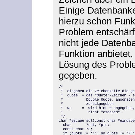
Einige Datenbanken
hierzu schon Funk
Problem entschärf
nicht jede Datenb
Funktion anbietet,
Lösung des Probl
gegeben.
/* 

 *  eingabe= die Zeichenkette die ge
 *  quote  = das "Quote"-Zeichen - e
 *           Double Quote, ansonsten
 *           zurückgegeben

 *  wc     =  wird hier 0 angegeben,
 *            nicht "escaped".

 */

char *escape_sql(const char *eingabe
  char       *out, *ptr; 

  const char *c; 

  if (quote != '\'' && quote != '\"')