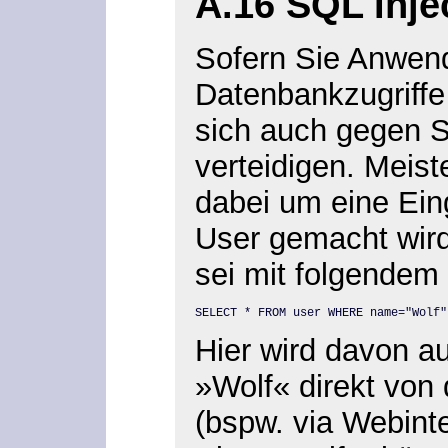
A.16 SQL Inje
Sofern Sie Anwen
Datenbankzugriffe 
sich auch gegen SQ
verteidigen. Meist
dabei um eine Ein
User gemacht wird
sei mit folgendem
SELECT * FROM user WHERE name="Wolf"
Hier wird davon a
»Wolf« direkt von
(bspw. via Webint