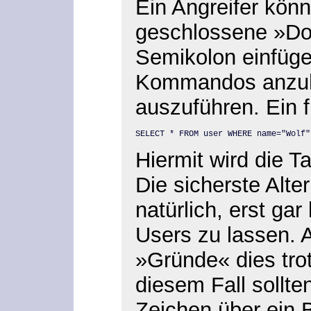
Ein Angreifer könnt
geschlossene »Do
Semikolon einfüge
Kommandos anzu
auszuführen. Ein f
SELECT * FROM user WHERE name="Wolf"
Hiermit wird die T
Die sicherste Alter
natürlich, erst ga
Users zu lassen. 
»Gründe« dies tro
diesem Fall sollte
Zeichen über ein 