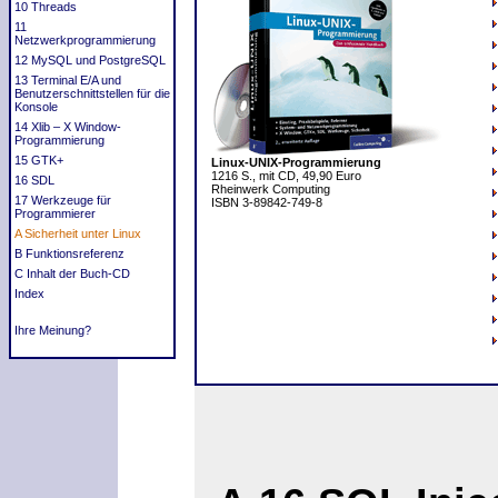
10 Threads
11
Netzwerkprogrammierung
12 MySQL und PostgreSQL
13 Terminal E/A und
Benutzerschnittstellen für die
Konsole
14 Xlib – X Window-
Programmierung
15 GTK+
Linux-UNIX-Programmierung
1216 S., mit CD, 49,90 Euro
16 SDL
Rheinwerk Computing
17 Werkzeuge für
ISBN 3-89842-749-8
Programmierer
A Sicherheit unter Linux
B Funktionsreferenz
C Inhalt der Buch-CD
Index
Ihre Meinung?