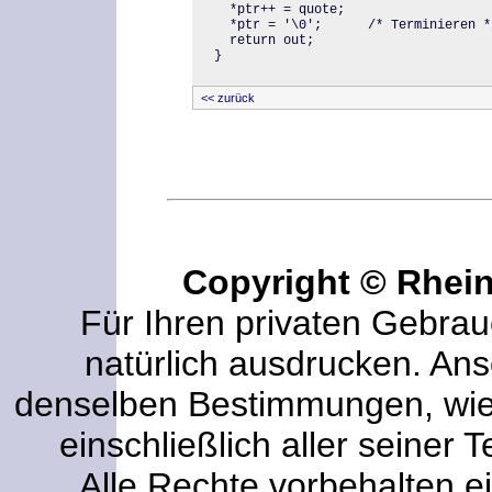
  *ptr++ = quote; 

  *ptr = '\0';      /* Terminieren */
  return out; 

}
<< zurück
Copyright © Rhei
Für Ihren privaten Gebrau
natürlich ausdrucken. An
denselben Bestimmungen, wi
einschließlich aller seiner T
Alle Rechte vorbehalten ei