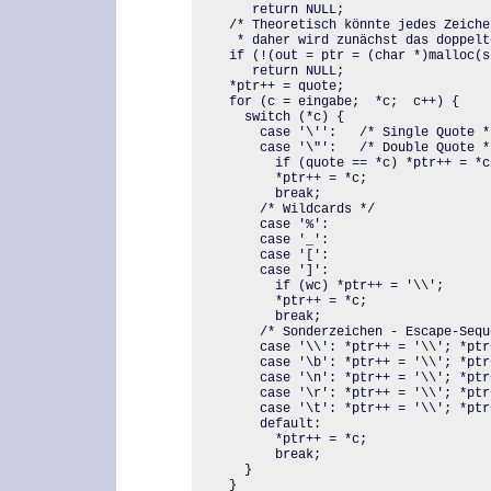
     return NULL; 

  /* Theoretisch könnte jedes Zeiche
   * daher wird zunächst das doppelt
  if (!(out = ptr = (char *)malloc(s
     return NULL; 

  *ptr++ = quote; 

  for (c = eingabe;  *c;  c++) { 

    switch (*c) { 

      case '\'':   /* Single Quote */
      case '\"':   /* Double Quote */
        if (quote == *c) *ptr++ = *c;
        *ptr++ = *c; 

        break; 

      /* Wildcards */ 

      case '%':

      case '_': 

      case '[': 

      case ']': 

        if (wc) *ptr++ = '\\'; 

        *ptr++ = *c; 

        break; 

      /* Sonderzeichen - Escape-Seque
      case '\\': *ptr++ = '\\'; *ptr
      case '\b': *ptr++ = '\\'; *ptr
      case '\n': *ptr++ = '\\'; *ptr
      case '\r': *ptr++ = '\\'; *ptr
      case '\t': *ptr++ = '\\'; *ptr
      default: 

        *ptr++ = *c; 

        break; 

    } 

  } 
