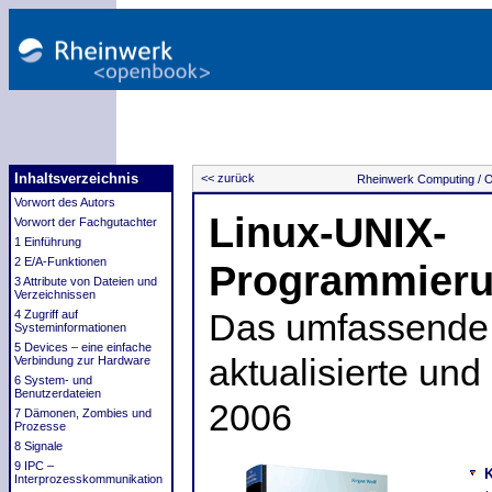
Inhaltsverzeichnis
<< zurück
Rheinwerk Computing /
O
Vorwort des Autors
Linux-UNIX-
Vorwort der Fachgutachter
1 Einführung
2 E/A-Funktionen
Programmier
3 Attribute von Dateien und
Verzeichnissen
4 Zugriff auf
Das umfassende 
Systeminformationen
5 Devices – eine einfache
aktualisierte und
Verbindung zur Hardware
6 System- und
Benutzerdateien
2006
7 Dämonen, Zombies und
Prozesse
8 Signale
9 IPC –
K
Interprozesskommunikation