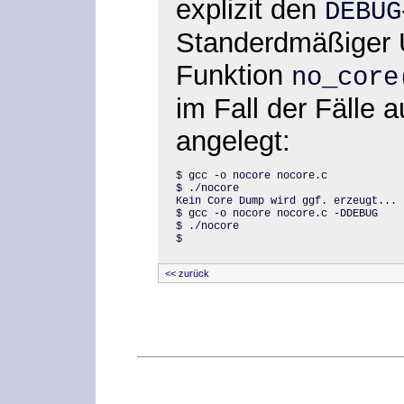
explizit den
DEBUG
Standerdmäßiger 
Funktion
no_core
im Fall der Fälle 
angelegt:
$ gcc -o nocore nocore.c

$ ./nocore

Kein Core Dump wird ggf. erzeugt...

$ gcc -o nocore nocore.c -DDEBUG

$ ./nocore

$
<< zurück