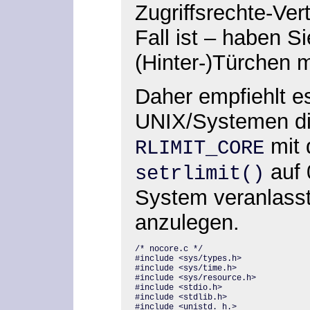
Zugriffsrechte-Vert
Fall ist – haben S
(Hinter-)Türchen 
Daher empfiehlt es
UNIX/Systemen d
mit 
RLIMIT_CORE
auf 
setrlimit()
System veranlasst 
anzulegen.
/* nocore.c */

#include <sys/types.h> 

#include <sys/time.h> 

#include <sys/resource.h> 

#include <stdio.h> 

#include <stdlib.h>

#include <unistd. h.> 
