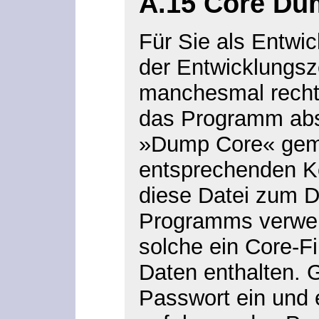
A.15 Core Du
Für Sie als Entwi
der Entwicklungsze
manchesmal recht 
das Programm abst
»Dump Core« gema
entsprechenden K
diese Datei zum 
Programms verwen
solche ein Core-Fi
Daten enthalten. G
Passwort ein und e