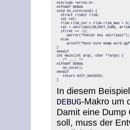
#include <errno.h> 

#ifndef DEBUG

void no_core(void) { 

  struct rlimit rlim;

  int ret; 

  rlim.rlim_cur = rlim.rlim_max = 0; 
  ret = setrlimit(RLIMIT_CORE, &rlim)
  if(ret == -1) 

     perror("Fehler bei setrlimit");

  else

     printf("Kein Core Dump wird ggf
}

#endif

int main(int argc, char **argv) {

   /* .... */

#ifndef DEBUG

   no_core();

#endif

   return EXIT_SUCCESS;

}
In diesem Beispiel
-Makro um d
DEBUG
Damit eine Dump 
soll, muss der En