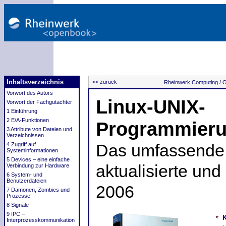
Inhaltsverzeichnis
<< zurück
Rheinwerk Computing /
O
Vorwort des Autors
Linux-UNIX-
Vorwort der Fachgutachter
1 Einführung
2 E/A-Funktionen
Programmier
3 Attribute von Dateien und
Verzeichnissen
4 Zugriff auf
Das umfassende 
Systeminformationen
5 Devices – eine einfache
aktualisierte und
Verbindung zur Hardware
6 System- und
Benutzerdateien
2006
7 Dämonen, Zombies und
Prozesse
8 Signale
9 IPC –
K
Interprozesskommunikation