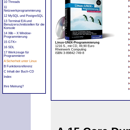
10 Threads
11
Netzwerkprogrammierung
12 MySQL und PostgreSQL
13 Terminal E/A und
Benutzerschnittstellen für die
Konsole
14 Xlib – X Window-
Programmierung
15 GTK+
Linux-UNIX-Programmierung
1216 S., mit CD, 49,90 Euro
16 SDL
Rheinwerk Computing
17 Werkzeuge für
ISBN 3-89842-749-8
Programmierer
A Sicherheit unter Linux
B Funktionsreferenz
C Inhalt der Buch-CD
Index
Ihre Meinung?