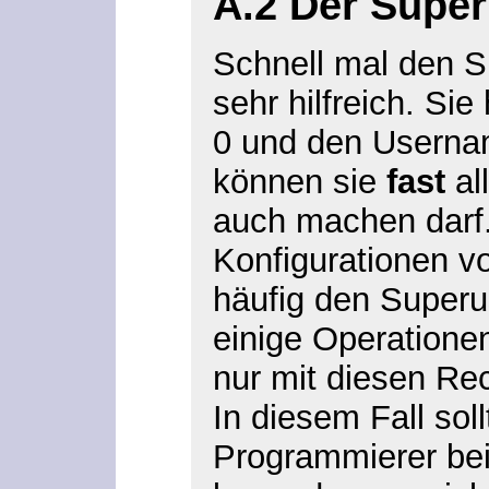
A.2 Der Super
Schnell mal den S
sehr hilfreich. Si
0 und den Usernam
können sie
fast
al
auch machen darf. 
Konfigurationen v
häufig den Super
einige Operatione
nur mit diesen Re
In diesem Fall soll
Programmierer bei