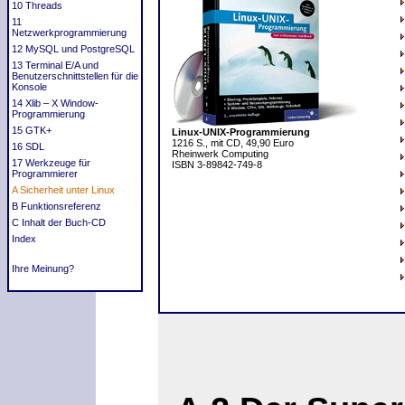
10 Threads
11
Netzwerkprogrammierung
12 MySQL und PostgreSQL
13 Terminal E/A und
Benutzerschnittstellen für die
Konsole
14 Xlib – X Window-
Programmierung
15 GTK+
Linux-UNIX-Programmierung
1216 S., mit CD, 49,90 Euro
16 SDL
Rheinwerk Computing
17 Werkzeuge für
ISBN 3-89842-749-8
Programmierer
A Sicherheit unter Linux
B Funktionsreferenz
C Inhalt der Buch-CD
Index
Ihre Meinung?