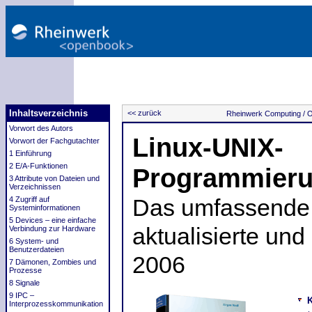
Inhaltsverzeichnis
<< zurück
Rheinwerk Computing /
O
Vorwort des Autors
Linux-UNIX-
Vorwort der Fachgutachter
1 Einführung
2 E/A-Funktionen
Programmier
3 Attribute von Dateien und
Verzeichnissen
4 Zugriff auf
Das umfassende 
Systeminformationen
5 Devices – eine einfache
aktualisierte und
Verbindung zur Hardware
6 System- und
Benutzerdateien
2006
7 Dämonen, Zombies und
Prozesse
8 Signale
9 IPC –
K
Interprozesskommunikation