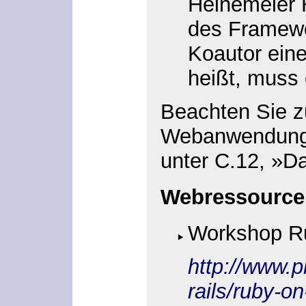
Heinemeier 
des Framewo
Koautor ein
heißt, muss 
Beachten Sie 
Webanwendunge
unter C.12, »D
Webressource
Workshop Ru
http://www.p
rails/ruby-on