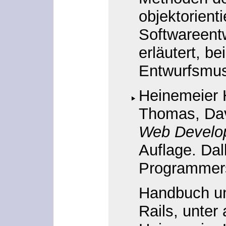
objektorienti
Softwareent
erläutert, be
Entwurfsmust
Heinemeier 
Thomas, Da
Web Develop
Auflage. Dal
Programmer
Handbuch un
Rails, unte