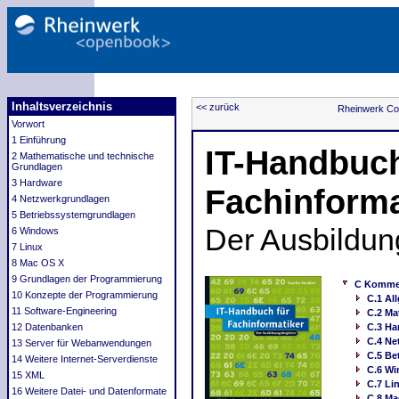
Inhaltsverzeichnis
<< zurück
Rheinwerk Co
Vorwort
1 Einführung
IT-Handbuch
2 Mathematische und technische
Grundlagen
3 Hardware
Fachinforma
4 Netzwerkgrundlagen
5 Betriebssystemgrundlagen
Der Ausbildun
6 Windows
7 Linux
8 Mac OS X
9 Grundlagen der Programmierung
C Komment
10 Konzepte der Programmierung
C.1 Al
11 Software-Engineering
C.2 Ma
12 Datenbanken
C.3 Ha
C.4 Ne
13 Server für Webanwendungen
C.5 Be
14 Weitere Internet-Serverdienste
C.6 W
15 XML
C.7 Li
16 Weitere Datei- und Datenformate
C.8 Ma