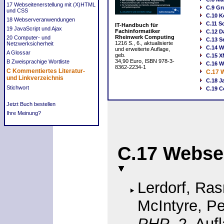
17 Webseitenerstellung mit (X)HTML
C.9 Gr
und CSS
C.10 K
18 Webserveranwendungen
C.11 S
IT-Handbuch für
19 JavaScript und Ajax
Fachinformatiker
C.12 D
Rheinwerk Computing
20 Computer- und
C.13 S
1216 S., 6., aktualisierte
Netzwerksicherheit
C.14 W
und erweiterte Auflage,
A Glossar
geb.
C.15 
34,90 Euro, ISBN 978-3-
B Zweisprachige Wortliste
C.16 W
8362-2234-1
C Kommentiertes Literatur-
C.17 
und Linkverzeichnis
C.18 J
Stichwort
C.19 C
Jetzt Buch bestellen
Ihre Meinung?
C.17
Webse
Lerdorf, Ras
McIntyre, Pe
PHP
, 2. Auf