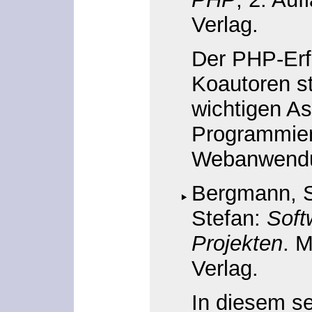
Verlag.
Der PHP-Erfi
Koautoren st
wichtigen As
Programmie
Webanwendu
Bergmann, S
Stefan:
Soft
Projekten
. 
Verlag.
In diesem s