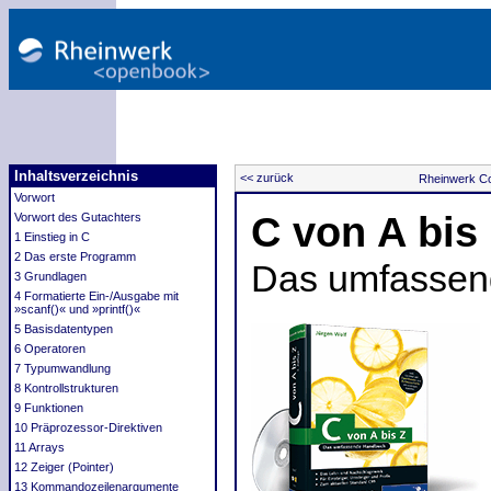
Inhaltsverzeichnis
<< zurück
Rheinwerk C
Vorwort
C von A bis
Vorwort des Gutachters
1 Einstieg in C
2 Das erste Programm
Das umfasse
3 Grundlagen
4 Formatierte Ein-/Ausgabe mit
»scanf()« und »printf()«
5 Basisdatentypen
6 Operatoren
7 Typumwandlung
8 Kontrollstrukturen
9 Funktionen
10 Präprozessor-Direktiven
11 Arrays
12 Zeiger (Pointer)
13 Kommandozeilenargumente