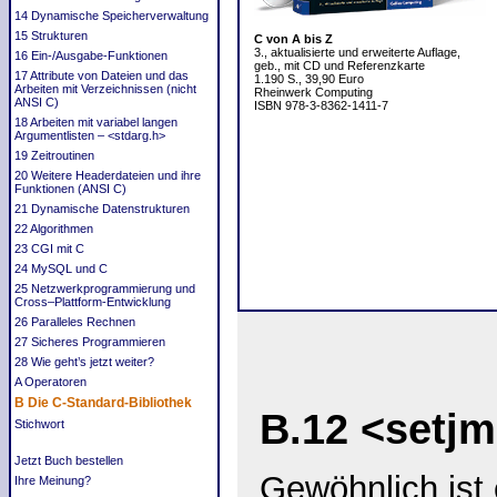
14 Dynamische Speicherverwaltung
15 Strukturen
C von A bis Z
3., aktualisierte und erweiterte Auflage,
16 Ein-/Ausgabe-Funktionen
geb., mit CD und Referenzkarte
17 Attribute von Dateien und das
1.190 S., 39,90 Euro
Arbeiten mit Verzeichnissen (nicht
Rheinwerk Computing
ANSI C)
ISBN 978-3-8362-1411-7
18 Arbeiten mit variabel langen
Argumentlisten – <stdarg.h>
19 Zeitroutinen
20 Weitere Headerdateien und ihre
Funktionen (ANSI C)
21 Dynamische Datenstrukturen
22 Algorithmen
23 CGI mit C
24 MySQL und C
25 Netzwerkprogrammierung und
Cross–Plattform-Entwicklung
26 Paralleles Rechnen
27 Sicheres Programmieren
28 Wie geht’s jetzt weiter?
A Operatoren
B Die C-Standard-Bibliothek
B.12
<setjm
Stichwort
Jetzt Buch bestellen
Gewöhnlich ist 
Ihre Meinung?