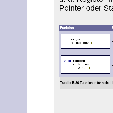
Pointer oder St
Funktion
int
 setjmp
(
   jmp_buf env 
);
void
 longjmp
(
    jmp_buf env
,
int
 wert 
);
Tabelle B.26
Funktionen für nicht-l