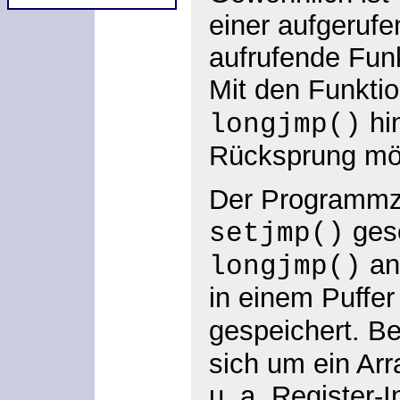
einer aufgerufe
aufrufende Fun
Mit den Funkti
hin
longjmp()
Rücksprung mög
Der Programmz
gese
setjmp()
an
longjmp()
in einem Puffe
gespeichert. B
sich um ein Arr
u. a. Register-I