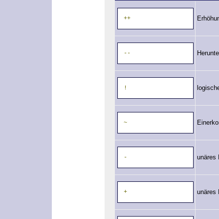
Erhöhu
++
Herunte
--
logisch
!
Einerk
~
unäres
-
unäres 
+