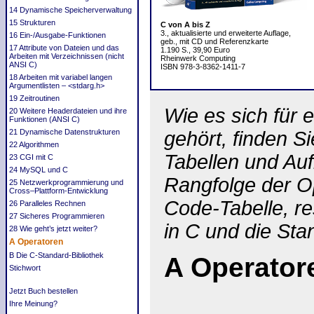
14 Dynamische Speicherverwaltung
15 Strukturen
C von A bis Z
3., aktualisierte und erweiterte Auflage,
16 Ein-/Ausgabe-Funktionen
geb., mit CD und Referenzkarte
17 Attribute von Dateien und das
1.190 S., 39,90 Euro
Arbeiten mit Verzeichnissen (nicht
Rheinwerk Computing
ANSI C)
ISBN 978-3-8362-1411-7
18 Arbeiten mit variabel langen
Argumentlisten – <stdarg.h>
19 Zeitroutinen
Wie es sich für 
20 Weitere Headerdateien und ihre
Funktionen (ANSI C)
21 Dynamische Datenstrukturen
gehört, finden S
22 Algorithmen
Tabellen und Auf
23 CGI mit C
24 MySQL und C
Rangfolge der O
25 Netzwerkprogrammierung und
Cross–Plattform-Entwicklung
Code-Tabelle, re
26 Paralleles Rechnen
27 Sicheres Programmieren
in C und die St
28 Wie geht’s jetzt weiter?
A Operatoren
B Die C-Standard-Bibliothek
A
Operator
Stichwort
Jetzt Buch bestellen
Ihre Meinung?