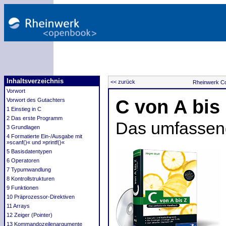
Inhaltsverzeichnis
<< zurück
Rheinwerk C
Vorwort
C von A bis
Vorwort des Gutachters
1 Einstieg in C
2 Das erste Programm
Das umfasse
3 Grundlagen
4 Formatierte Ein-/Ausgabe mit
»scanf()« und »printf()«
5 Basisdatentypen
6 Operatoren
7 Typumwandlung
8 Kontrollstrukturen
9 Funktionen
10 Präprozessor-Direktiven
11 Arrays
12 Zeiger (Pointer)
13 Kommandozeilenargumente