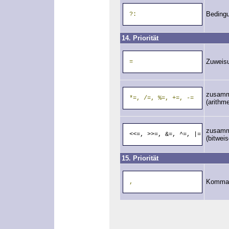
Beding
?:
14. Priorität
Zuweis
=
zusamm
*=,
/=,
%=,
+=,
-=
(arithm
zusamm
<<=, >>=, &=, ^=, |=
(bitweis
15. Priorität
Komma-
,