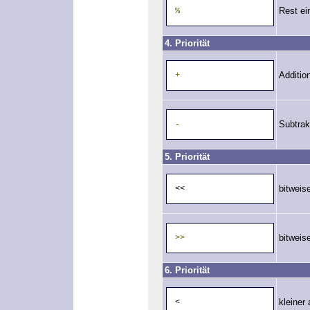
Rest ei
%
4. Priorität
Additio
+
Subtrak
-
5. Priorität
bitweis
<<
bitweis
>>
6. Priorität
kleiner 
<