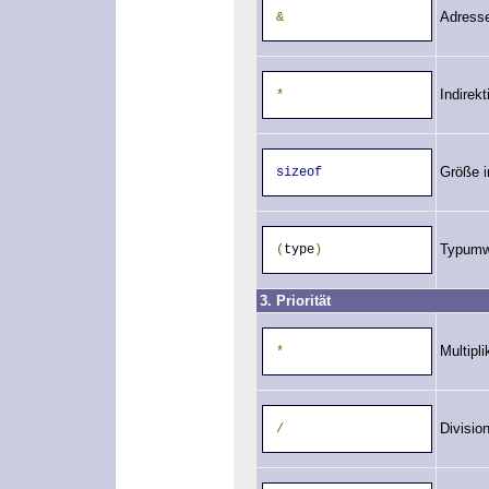
Adress
&
Indirekt
*
Größe i
sizeof
Typumw
(
type
)
3. Priorität
Multipli
*
Divisio
/