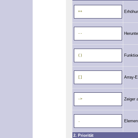
Erhöhu
++
Herunte
--
Funktio
()
Array-E
[]
Zeiger 
->
Element
.
2. Priorität