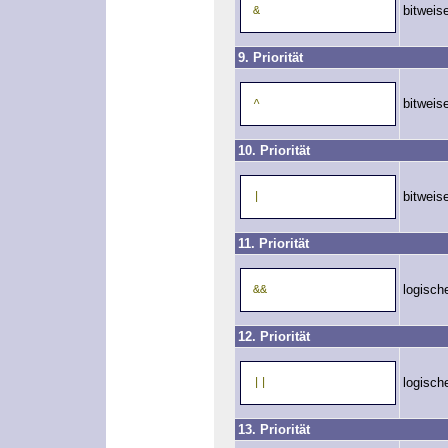
bitwei
&
9. Priorität
bitwei
^
10. Priorität
bitwei
|
11. Priorität
logisc
&&
12. Priorität
logisc
||
13. Priorität