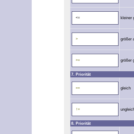
kleiner 
<=
größer 
>
größer 
>=
7. Priorität
gleich
==
ungleic
!=
8. Priorität