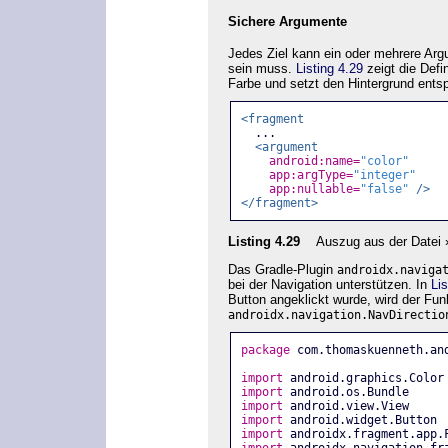
Sichere Argumente
Jedes Ziel kann ein oder mehrere Ar
sein muss.
Listing 4.29
zeigt die Defi
Farbe und setzt den Hintergrund ents
<fragment
  ...
<argument
android:name=
"color"
app:argType=
"integer"
app:nullable=
"false"
/>
</fragment>
Listing 4.29
Auszug aus der Datei 
Das Gradle-Plugin
androidx.naviga
bei der Navigation unterstützen. In
Lis
Button angeklickt wurde, wird der Fun
androidx.navigation.NavDirectio
package
 com.thomaskuenneth.an
import
 android.graphics.Color
import
 android.os.Bundle
import
 android.view.View
import
 android.widget.Button
import
 androidx.fragment.app.