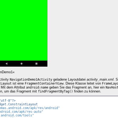
onDemo1«
ctivity
geladene Layoutdatei
activity_main.xml
. S
NavigationDemo1Activity
ist eine
. Diese Klasse leitet von
tLayout
FragmentContainerView
FrameLay
 Mit dem Attribut
geben Sie das Fragment an, hier ein
android:name
NavHos
ren, um das Fragment mit
finden zu können.
findFragmentByTag()
"utf-8"?>
dget.ConstraintLayout
emas.android.com/apk/res/android"
ndroid.com/apk/res-auto"
.android.com/tools"