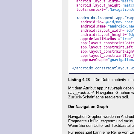
android:layout_width=
"match
android:layout_height=
"matc
tools:context=
".NavigationD
<androidx.fragment.app.Frag
android:id=
"@+id/nav_host
android:name=
"androidx.na
android:layout_width=
"0dp
android:layout_height=
"0d
app:defaultNavHost=
"true"
app:layout_constraintBott
app:layout_constraintLeft
app:layout_constraintRigh
app:layout_constraintTop_
app:navGraph=
"@navigation
</androidx.constraintlayout.w
Listing 4.28
Die Datei »activity_ma
Mit dem Attribut
geben 
app:navGraph
nav_graph.xml
. Navigation Graphen 
Zurück
-Schaltfläche reagieren soll.
Der Navigation Graph
Navigation Graphen werden in Androi
Fragmente
und
ChildFragment
Main
Wenn Sie den Editor auf Textdarstel
Für jedes Ziel kann eine Reihe von E