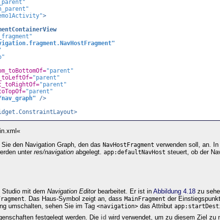
_parent"
h_parent"
emo1Activity"
>
mentContainerView
_fragment"
vigation.fragment.NavHostFragment"
"
p"
om_toBottomOf=
"parent"
_toLeftOf=
"parent"
t_toRightOf=
"parent"
toTopOf=
"parent"
/nav_graph"
/>
idget.ConstraintLayout>
in.xml«
Sie den Navigation Graph, den das
verwenden soll, an. In
NavHostFragment
werden unter
res/navigation
abgelegt.
steuert, ob der Na
app:defaultNavHost
d Studio mit dem
Navigation Editor
bearbeitet. Er ist in
Abbildung 4.18
zu sehen
. Das Haus-Symbol zeigt an, dass
der Einstiegspunkt 
Fragment
MainFragment
lung umschalten, sehen Sie im Tag
das Attribut
<navigation>
app:startDest
igenschaften festgelegt werden. Die
id
wird verwendet, um zu diesem Ziel zu 