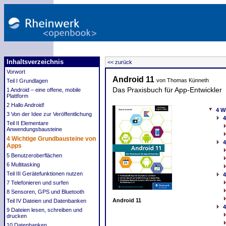
Inhaltsverzeichnis
<< zurück
Vorwort
Android 11
von Thomas Künneth
Teil I Grundlagen
Das Praxisbuch für App-Entwickler
1 Android – eine offene, mobile
Plattform
2 Hallo Android!
4 W
3 Von der Idee zur Veröffentlichung
4
Teil II Elementare
Anwendungsbausteine
4 Wichtige Grundbausteine von
Apps
5 Benutzeroberflächen
6 Multitasking
Teil III Gerätefunktionen nutzen
4
7 Telefonieren und surfen
8 Sensoren, GPS und Bluetooth
Android 11
Teil IV Dateien und Datenbanken
4
9 Dateien lesen, schreiben und
drucken
10 Datenbanken