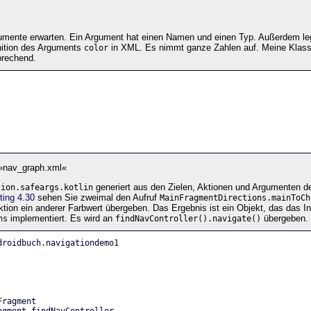
gumente erwarten. Ein Argument hat einen Namen und einen Typ. Außerdem le
nition des Arguments
in XML. Es nimmt ganze Zahlen auf. Meine Klas
color
prechend.
»nav_graph.xml«
generiert aus den Zielen, Aktionen und Argumenten d
tion.safeargs.kotlin
ting 4.30
sehen Sie zweimal den Aufruf
MainFragmentDirections.mainToCh
ktion ein anderer Farbwert übergeben. Das Ergebnis ist ein Objekt, das das In
implementiert. Es wird an
übergeben.
ns
findNavController().navigate()
droidbuch.navigationdemo1
Fragment