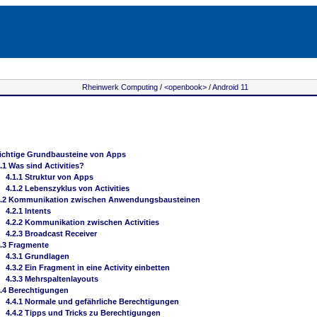
Rheinwerk Computing
/
<openbook>
/
Android 11
ichtige Grundbausteine von Apps
.1 Was sind Activities?
4.1.1 Struktur von Apps
4.1.2 Lebenszyklus von Activities
4.2 Kommunikation zwischen Anwendungsbausteinen
4.2.1 Intents
4.2.2 Kommunikation zwischen Activities
4.2.3 Broadcast Receiver
.3 Fragmente
4.3.1 Grundlagen
4.3.2 Ein Fragment in eine Activity einbetten
4.3.3 Mehrspaltenlayouts
.4 Berechtigungen
4.4.1 Normale und gefährliche Berechtigungen
4.4.2 Tipps und Tricks zu Berechtigungen