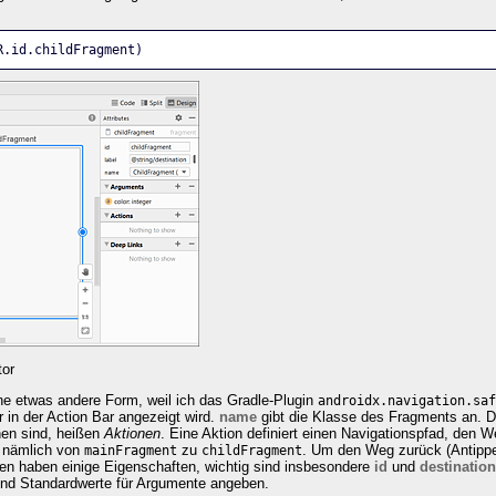
R.id.childFragment)
tor
ne etwas andere Form, weil ich das Gradle
-Plugin
androidx.navigation.saf
er in der Action Bar angezeigt wird.
name
gibt die Klasse des Fragments an. Di
hen sind, heißen
Aktionen
. Eine Aktion definiert einen Navigationspfad, den 
, nämlich von
zu
. Um den Weg zurück (Antipp
mainFragment
childFragment
nen haben einige Eigenschaften, wichtig sind insbesondere
id
und
destination
und Standardwerte für Argumente angeben.