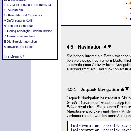
4
Teil V Multimedia und Produktivität
11 Multimedia
12 Kontakte und Organizer
A Einführung in Kotlin
B Jetpack Compose
C Häufig benötigte Codebausteine
D Literaturverzeichnis
E Die Begleitmaterialien
4.5 Navigation
Stichwortverzeichnis
Sie haben Intents
als Boten zwischen
Ihre Meinung?
beispielsweise nach einem Buttonklick
innerhalb einer Activity kann Navigat
ausprogrammiert. Das funktioniert in
4.5.1 Jetpack Navigation
Jetpack Navigation besteht aus Bibli
Graph
. Dieser neue Ressourcetyp (ein
Editor
bearbeitet. Sie können Projekt
Maustaste anklicken und
New • Andr
vorhanden sind, werden beim Anlegen 
implementation 'androidx.navi
implementation 'androidx.navi