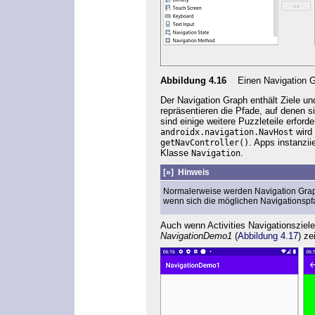
Abbildung 4.16
Einen Navigation G
Der Navigation Graph enthält Ziele u
repräsentieren die Pfade, auf denen s
sind einige weitere Puzzleteile erforde
wird
androidx.navigation.NavHost
. Apps instanzii
getNavController()
Klasse
.
Navigation
[»]
Hinweis
Normalerweise werden Navigation Graph
wenn sich die möglichen Navigationspf
Auch wenn Activities Navigationsziel
NavigationDemo1
(
Abbildung 4.17
) ze