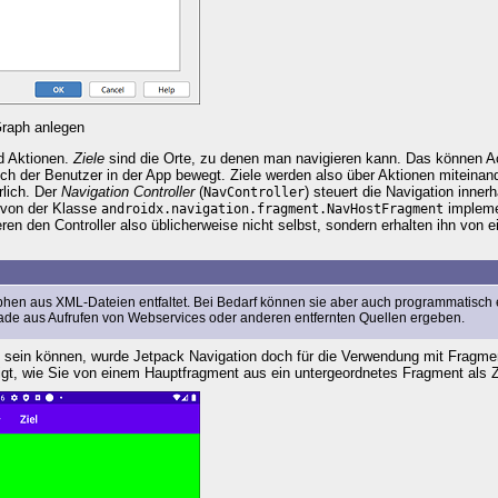
raph anlegen
nd Aktionen.
Ziele
sind die Orte, zu denen man navigieren kann. Das können Ac
ich der Benutzer in der App bewegt. Ziele werden also über Aktionen miteinan
rlich. Der
Navigation Controller
(
)
steuert die Navigation inner
NavController
 von der Klasse
implemen
androidx.navigation.fragment.NavHostFragment
eren den Controller also üblicherweise nicht selbst, sondern erhalten ihn von
en aus XML-Dateien entfaltet. Bei Bedarf können sie aber auch programmatisch e
ade aus Aufrufen von Webservices oder anderen entfernten Quellen ergeben.
e sein können, wurde Jetpack Navigation doch für die Verwendung mit Fragmen
igt, wie Sie von einem Hauptfragment aus ein untergeordnetes Fragment als Z