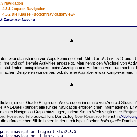
.5 Navigation
4.5.1 Jetpack Navigation
4.5.2 Die Klasse »BottomNavigationView«
4.6 Zusammenfassung
 den Grundbausteinen von Apps kennengelernt. Mit
und
startActivity()
st
 Ihre und ggf. fremde Activities angezeigt. Man nennt den Wechsel von Activ
ion stattfinden, beispielsweise beim Anzeigen und Entfernen von Fragmenten. 
 einfachen Beispielen wunderbar. Sobald eine App aber etwas komplexer wird
otheken, einem Gradle-Plugin und Werkzeugen innerhalb von Android Studio. Z
e XML-Datei) bündelt alle für die Navigation erforderlichen Informationen. Er 
en einen Navigation Graph hinzufügen, indem Sie im Werkzeugfenster
Project
oid Resource File
auswählen. Der Dialog
New Resource File
ist in
Abbildun
die erforderlichen Bibliotheken in der modulspezifischen
build.gradle
-Datei ei
gation:navigation-fragment-ktx:2.3.0'
gation:navigation-ui-ktx:2.3.0'