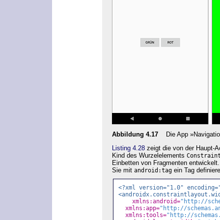
Abbildung 4.17
Die App »Navigati
Listing 4.28
zeigt die von der Haupt-A
Kind des Wurzelelements
Constrain
Einbetten von Fragmenten entwickelt.
Sie mit
ein Tag definie
android:tag
<?xml version="1.0" encoding=
<androidx.constraintlayout.wi
xmlns:android=
"http://sch
xmlns:app=
"http://schemas.a
xmlns:tools=
"http://schemas