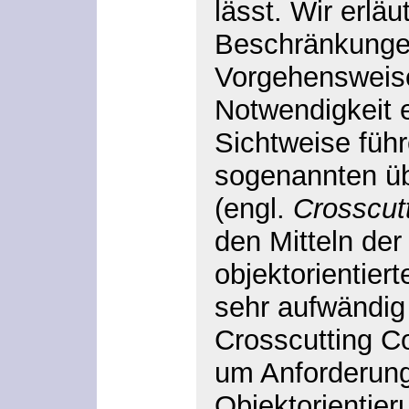
lässt. Wir erläu
Beschränkungen
Vorgehensweise
Notwendigkeit e
Sichtweise füh
sogenannten üb
(engl.
Crosscut
den Mitteln der
objektorientie
sehr aufwändig 
Crosscutting C
um Anforderunge
Objektorientier