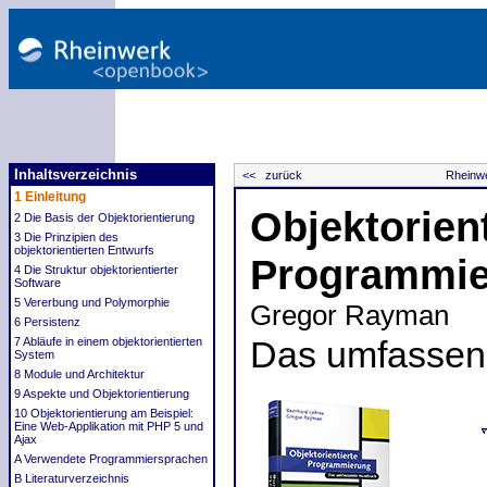
Inhaltsverzeichnis
<< zurück
Rheinwe
1 Einleitung
Objektorient
2 Die Basis der Objektorientierung
3 Die Prinzipien des
objektorientierten Entwurfs
Programmi
4 Die Struktur objektorientierter
Software
5 Vererbung und Polymorphie
Gregor Rayman
6 Persistenz
7 Abläufe in einem objektorientierten
Das umfasse
System
8 Module und Architektur
9 Aspekte und Objektorientierung
10 Objektorientierung am Beispiel:
Eine Web-Applikation mit PHP 5 und
Ajax
A Verwendete Programmiersprachen
B Literaturverzeichnis