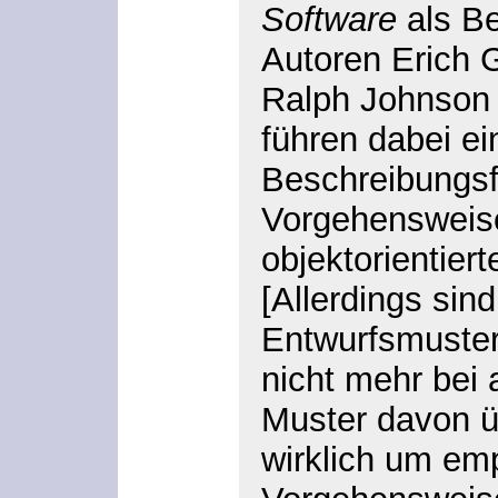
Software
als Be
Autoren Erich
Ralph Johnson 
führen dabei ei
Beschreibungsf
Vorgehensweise
objektorientiert
[Allerdings sin
Entwurfsmuster
nicht mehr bei a
Muster davon ü
wirklich um em