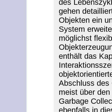
des Lebenszykl
gehen detaillie
Objekten ein un
System erweite
möglichst flexi
Objekterzeugu
enthält das Ka
Interaktionsszen
objektorientier
Abschluss des 
meist über de
Garbage Collect
ebenfalls in di