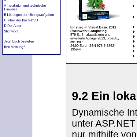
8
A Installation und technische
Hinweise
B Lösungen der Übungsaufgaben
C Inhalt der Buch-DVD
D Der Autor
Einstieg in Visual Basic 2012
Rheinwerk Computing
Stichwort
579 S., 3., aktualisierte und
erweiterte Auflage 2013, brosch.,
Jetzt Buch bestellen
mit DVD
24,90 Euro, ISBN 978-3-8362-
Ihre Meinung?
1959-4
9.2
Ein lok
Dynamische In
unter ASP.NET e
nur mithilfe vo