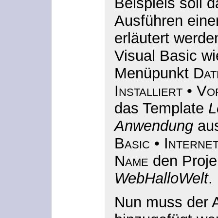
Beispiels soll 
Ausführen eine
erläutert werde
Visual Basic w
Menüpunkt
Dat
Installiert
•
Vo
das Template
L
Anwendung
aus
Basic
•
Interne
Name
den Proje
WebHalloWelt
.
Nun muss der 