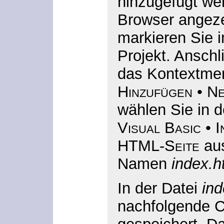
hinzugefügt wer
Browser angeze
markieren Sie i
Projekt. Anschl
das Kontextme
Hinzufügen
•
Ne
wählen Sie in 
Visual Basic
•
I
HTML-Seite
aus
Namen
index.h
In der Datei
in
nachfolgende C