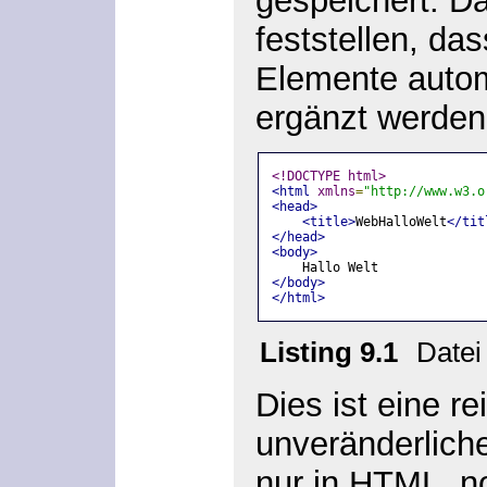
gespeichert. D
feststellen, da
Elemente automa
ergänzt werden
<!DOCTYPE html>
<html
xmlns
=
"http://www.w3.o
<head>
<title>
WebHalloWelt
</tit
</head>
<body>
    Hallo Welt
</body>
</html>
Listing 9.1
Datei
Dies ist eine re
unveränderlich
nur in HTML, n