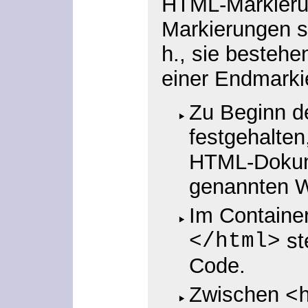
HTML-Markier
Markierungen s
h., sie bestehe
einer Endmarki
Zu Beginn d
festgehalten
HTML-Dokum
genannten W
Im Containe
</html>
st
Code.
Zwischen
<