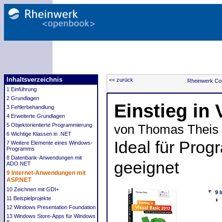
Inhaltsverzeichnis
<< zurück
Rheinwerk Co
1 Einführung
2 Grundlagen
Einstieg in 
3 Fehlerbehandlung
4 Erweiterte Grundlagen
5 Objektorientierte Programmierung
von Thomas Theis
6 Wichtige Klassen in .NET
Ideal für Prog
7 Weitere Elemente eines Windows-
Programms
8 Datenbank-Anwendungen mit
geeignet
ADO.NET
9 Internet-Anwendungen mit
ASP.NET
10 Zeichnen mit GDI+
9 
11 Beispielprojekte
12 Windows Presentation Foundation
13 Windows Store-Apps für Windows