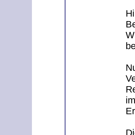
Hi
Be
Wi
be
Nu
Ve
Re
im
Er
Di