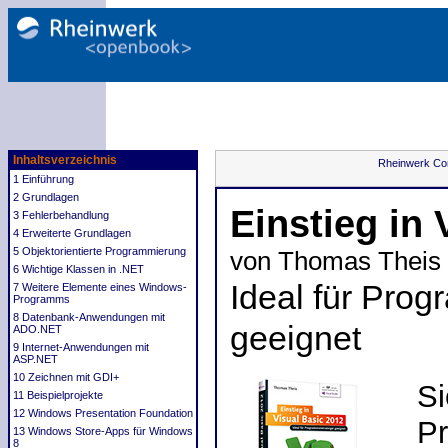
Inhaltsverzeichnis
Rheinwerk Co
1 Einführung
2 Grundlagen
Einstieg in 
3 Fehlerbehandlung
4 Erweiterte Grundlagen
5 Objektorientierte Programmierung
von Thomas Theis
6 Wichtige Klassen in .NET
Ideal für Prog
7 Weitere Elemente eines Windows-
Programms
8 Datenbank-Anwendungen mit
geeignet
ADO.NET
9 Internet-Anwendungen mit
ASP.NET
10 Zeichnen mit GDI+
Si
11 Beispielprojekte
12 Windows Presentation Foundation
Pr
13 Windows Store-Apps für Windows
8