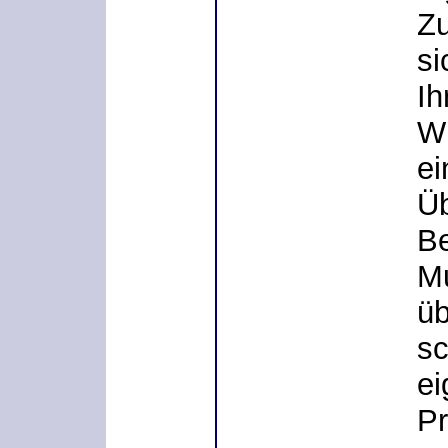
Z
si
Ih
Wi
ei
Üb
Be
Mu
üb
sc
ei
Pr