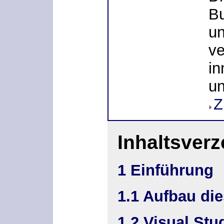
Bu
un
ve
in
un
Z
Inhaltsverz
1 Einführung
1.1 Aufbau di
1.2 Visual Stu