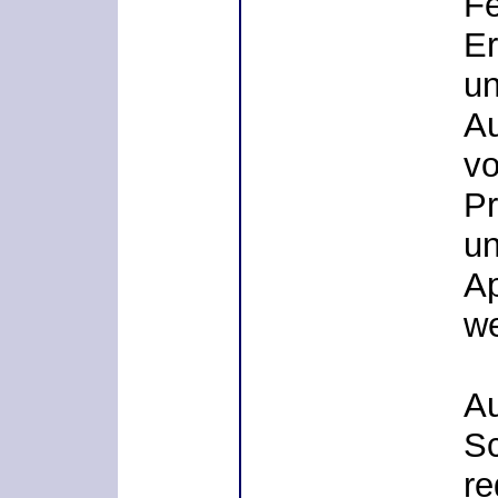
Fe
Er
un
Au
vo
Pr
un
Ap
we
Au
Sc
re