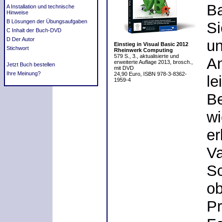
Ba
A Installation und technische
Hinweise
B Lösungen der Übungsaufgaben
Si
C Inhalt der Buch-DVD
D Der Autor
un
Einstieg in Visual Basic 2012
Stichwort
Rheinwerk Computing
579 S., 3., aktualisierte und
An
erweiterte Auflage 2013, brosch.,
Jetzt Buch bestellen
mit DVD
Ihre Meinung?
24,90 Euro, ISBN 978-3-8362-
le
1959-4
Be
wi
er
Va
Sc
ob
P