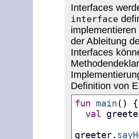
Interfaces werd
defi
interface
implementieren
der Ableitung d
Interfaces könn
Methodendeklara
Implementierung
Definition von E
fun
main
() {
val
 greete
greeter.
sayH