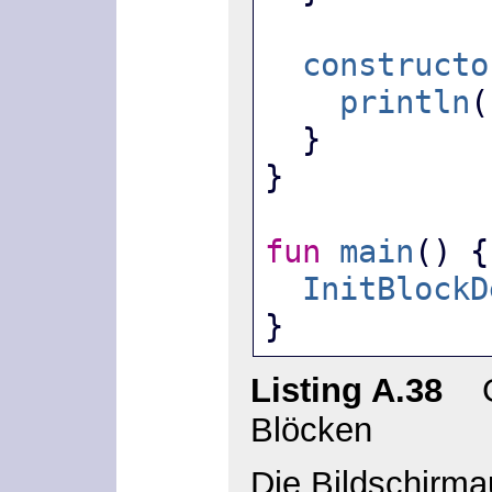
constructo
println
(
  }
}
fun
main
() {
InitBlockD
}
Listing A.38
Ges
Blöcken
Die Bildschirma