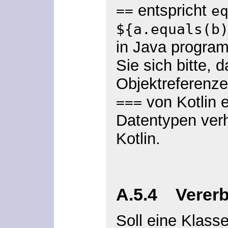
entspricht
==
e
${a.equals(b
in Java progra
Sie sich bitte, 
Objektreferenze
von Kotlin e
===
Datentypen verh
Kotlin.
A.5.4 Verer
Soll eine Klass