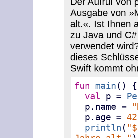
Der Aufruf von
Ausgabe von »M
alt.«. Ist Ihnen
zu Java und C#
verwendet wird?
dieses Schlüsse
Swift kommt oh
fun
main
() {
val
 p = 
Pe
  p.name = 
"
  p.age = 
42
println
(
"$