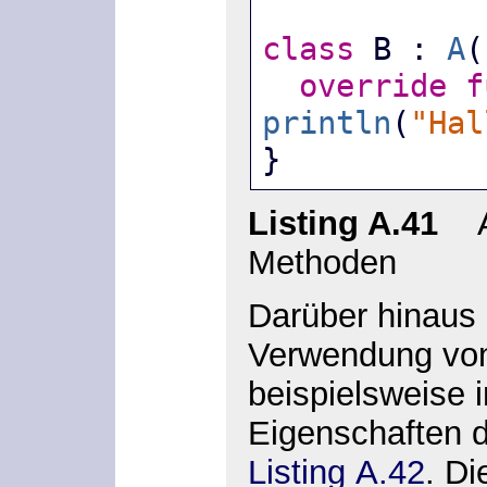
class
 B : 
A
(
override
f
println
(
"Hal
}
Listing A.41
Ab
Methoden
Darüber hinaus 
Verwendung v
beispielsweise 
Eigenschaften d
Listing A.42
. Di