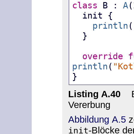
class
 B : 
A
(
  init {
println
(
  }
override
f
println
(
"Kot
}
Listing A.40
Ei
Vererbung
Abbildung A.5
z
-Blöcke de
init