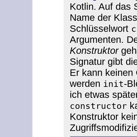
Kotlin. Auf das
Name der Klass
Schlüsselwort
c
Argumenten. D
Konstruktor
gehö
Signatur gibt di
Er kann keinen C
werden
-B
init
ich etwas späte
ka
constructor
Konstruktor kei
Zugriffsmodifiz