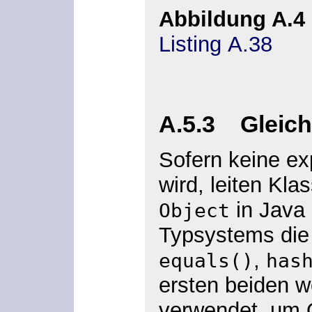
Abbildung A.4
Listing A.38
A.5.3 Gleichh
Sofern keine ex
wird, leiten Kla
in Java 
Object
Typsystems die
,
equals()
has
ersten beiden 
verwendet, um O