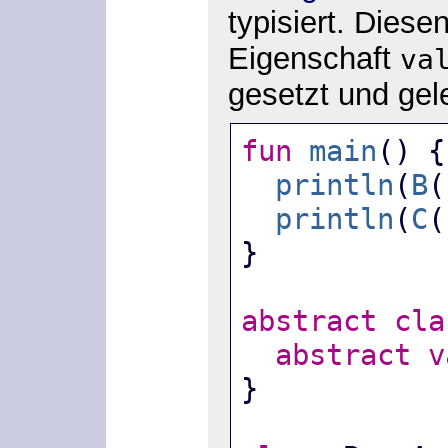
typisiert. Diese
Eigenschaft
va
gesetzt und ge
fun
main
() {
println
(
B
(
println
(
C
(
}
abstract
cla
abstract
v
}