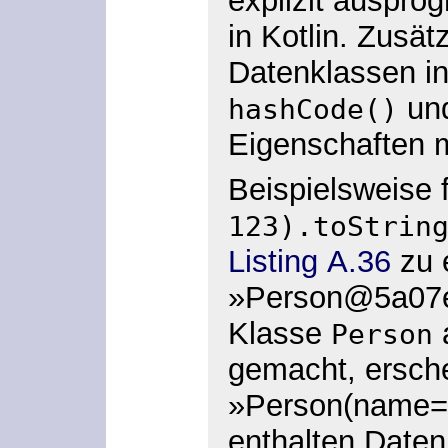
explizit auspro
in Kotlin. Zusät
Datenklassen i
un
hashCode()
Eigenschaften m
Beispielsweise 
123).toStrin
Listing A.36
zu 
»Person@5a07e
Klasse
a
Person
gemacht, ersche
»Person(name=
enthalten Date