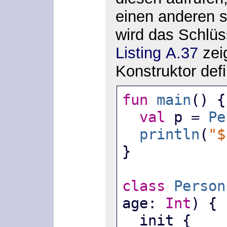
einen anderen s
wird das Schlü
Listing A.37
zei
Konstruktor defi
fun
main
() {
val
 p = 
Pe
println
(
"$
}
class
Person
age: 
Int
) {
  init {