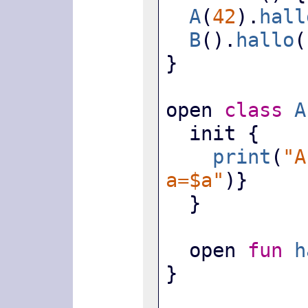
A
(
42
).
hall
B
().
hallo
(
}
open 
class
A
  init {
print
(
"A
a=$a"
)}
  }
  open 
fun
h
}