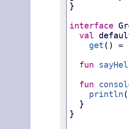
}
interface
 Gr
val
 defaul
get
() = 
fun
sayHel
fun
consol
println
(
  }
}