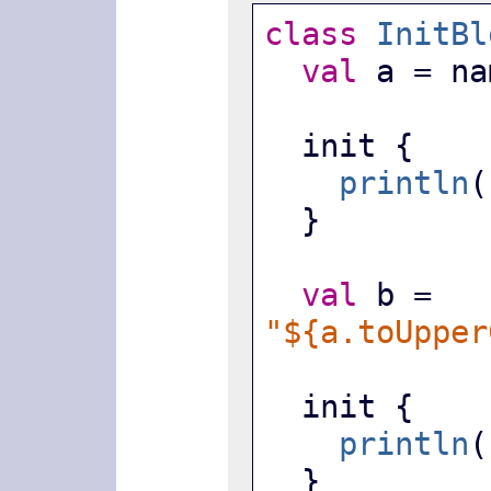
class
InitBl
val
 a = na
  init {
println
(
  }
val
 b = 
"${a.toUpper
  init {
println
(
  }