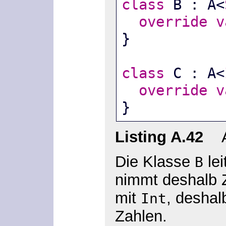
class
 B : A<
override
v
}
class
 C : A<
override
v
}
Listing A.42
Ab
Die Klasse
lei
B
nimmt deshalb 
mit
, deshal
Int
Zahlen.