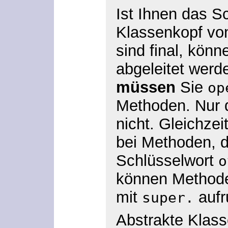
Ist Ihnen das S
Klassenkopf v
sind final, kön
abgeleitet werd
müssen
Sie
op
Methoden. Nur d
nicht. Gleichze
bei Methoden, d
Schlüsselwort
o
können Methoden
mit
aufr
super.
Abstrakte Klas