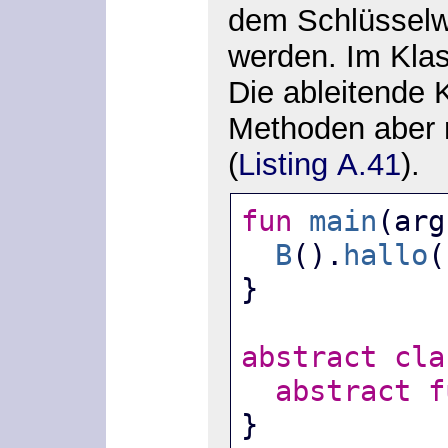
dem Schlüssel
werden. Im Kla
Die ableitende
Methoden aber 
(
Listing A.41
).
fun
main
(arg
B
().
hallo
(
}
abstract
cla
abstract
f
}