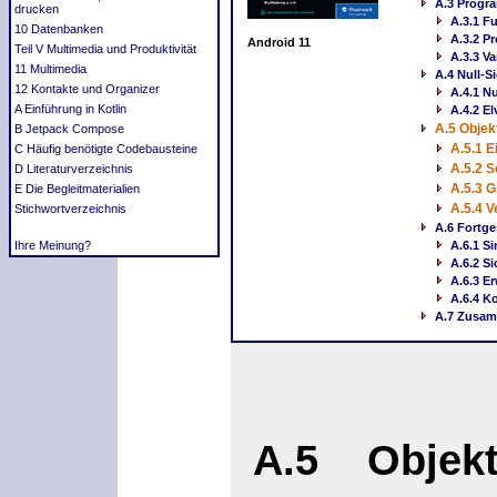
A.3 Progr
drucken
A.3.1 F
10 Datenbanken
A.3.2 P
Android 11
Teil V Multimedia und Produktivität
A.3.3 V
11 Multimedia
A.4 Null-S
12 Kontakte und Organizer
A.4.1 N
A Einführung in Kotlin
A.4.2 E
A.5 Objek
B Jetpack Compose
A.5.1 E
C Häufig benötigte Codebausteine
A.5.2 S
D Literaturverzeichnis
A.5.3 G
E Die Begleitmaterialien
A.5.4 
Stichwortverzeichnis
A.6 Fortg
Ihre Meinung?
A.6.1 S
A.6.2 Si
A.6.3 E
A.6.4 K
A.7 Zusa
A.5 Objekt