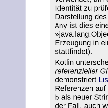
Identität zu prü
Darstellung des
ist dies ein
Any
»java.lang.Obj
Erzeugung in ei
stattfindet).
Kotlin untersch
referenzieller G
demonstriert
Li
Referenzen auf
als neuer Strin
b
der Fall, auch w