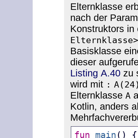
Elternklasse er
nach der Parame
Konstruktors in
Elternklasse
Basisklasse ein
dieser aufgeruf
Listing A.40
zu 
wird mit
:
A(24
Elternklasse
a
A
Kotlin, anders 
Mehrfachvererb
fun
main
() {