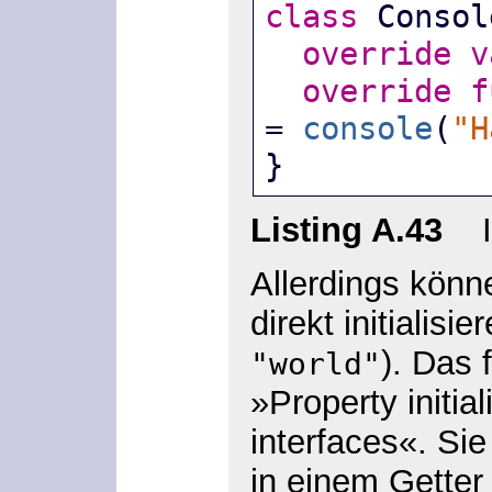
class
 Consol
override
v
override
f
= 
console
(
"H
}
Listing A.43
Int
Allerdings könn
direkt initialisier
). Das 
"world"
»Property initia
interfaces«. Si
in einem Getter 