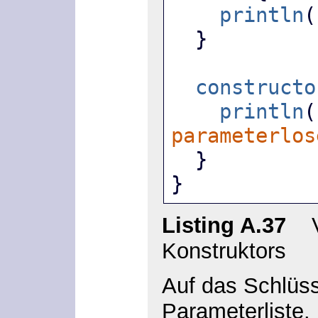
println
(
  }
constructo
println
(
parameterlos
  }
}
Listing A.37
Ve
Konstruktors
Auf das Schlüs
Parameterliste. 