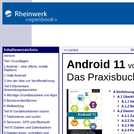
Inhaltsverzeichnis
<< zurück
Rh
Vorwort
Android 11
Teil I Grundlagen
v
1 Android – eine offene, mobile
Plattform
Das Praxisbuch
2 Hallo Android!
3 Von der Idee zur Veröffentlichung
Teil II Elementare
Anwendungsbausteine
A Einführung
4 Wichtige Grundbausteine von Apps
A.1 Überbl
5 Benutzeroberflächen
A.1.1 He
6 Multitasking
A.1.2 B
A.2 Daten
Teil III Gerätefunktionen nutzen
A.2.1 Z
7 Telefonieren und surfen
A.2.2 Z
8 Sensoren, GPS und Bluetooth
A.2.3 W
Teil IV Dateien und Datenbanken
A.2.4 Fe
9 Dateien lesen, schreiben und