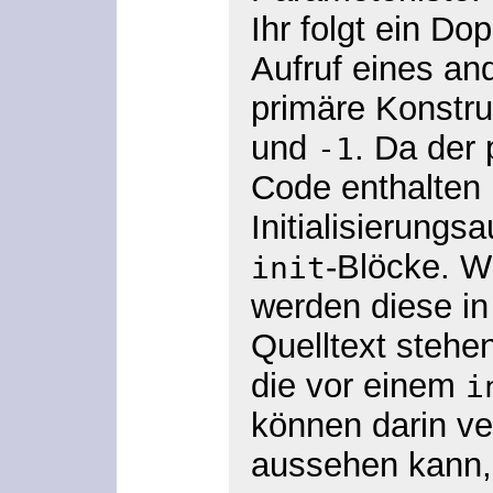
Ihr folgt ein Do
Aufruf eines an
primäre Konstr
und
. Da der
-1
Code enthalten
Initialisierung
-Blöcke. W
init
werden diese in 
Quelltext stehe
die vor einem
i
können darin v
aussehen kann,