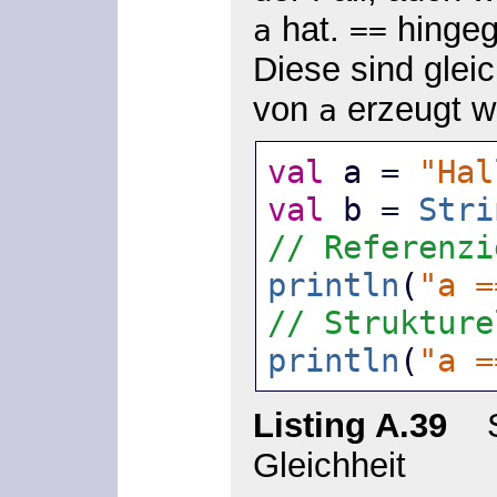
hat.
hingeg
a
==
Diese sind glei
von
erzeugt w
a
val
 a = 
"Hal
val
 b = 
Stri
// Referenzi
println
(
"a =
// Strukture
println
(
"a =
Listing A.39
Str
Gleichheit