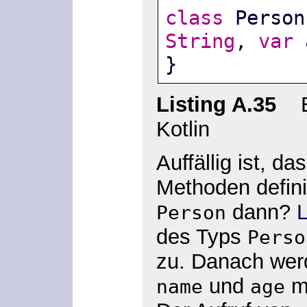
class
 Person
String
, 
var
 
}
Listing A.35
Ei
Kotlin
Auffällig ist, 
Methoden defini
dann?
L
Person
des Typs
Perso
zu. Danach wer
und
mi
name
age