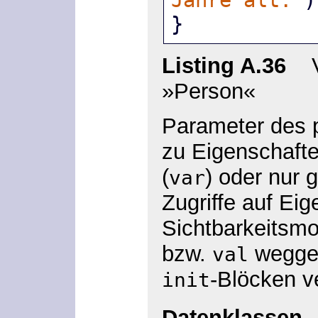
Jahre alt."
)
}
Listing A.36
Ve
»Person«
Parameter des 
zu Eigenschafte
(
) oder nur 
var
Zugriffe auf Eig
Sichtbarkeitsmo
bzw.
weggel
val
-Blöcken v
init
Datenklassen