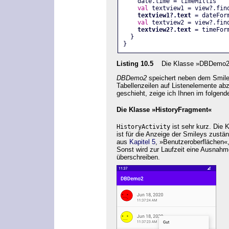
    date.time = timeMillis
val
 textview1 = view?.fin
textview1?.text =
 dateFor
val
 textview2 = view?.fin
textview2?.text =
 timeFor
  }
}
Listing 10.5
Die Klasse »DBDemo2
DBDemo2
speichert neben dem Smile
Tabellenzeilen auf Listenelemente a
geschieht, zeige ich Ihnen im folgend
Die Klasse »HistoryFragment«
ist sehr kurz. Die 
HistoryActivity
ist für die Anzeige der Smileys zustän
aus
Kapitel 5
, »
Benutzeroberflächen
«
Sonst wird zur Laufzeit eine Ausna
überschreiben.