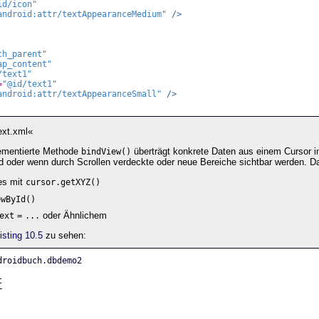
id/icon"
android:attr/textAppearanceMedium"
/>
ch_parent"
ap_content"
/text1"
=
"@id/text1"
android:attr/textAppearanceSmall"
/>
ext.xml«
ementierte Methode
überträgt konkrete Daten aus einem Cursor in
bindView()
ird oder wenn durch Scrollen verdeckte oder neue Bereiche sichtbar werden. Da
es mit
cursor.getXYZ()
ewById()
oder Ähnlichem
ext
=
...
isting 10.5
zu sehen:
droidbuch.dbdemo2
t
r