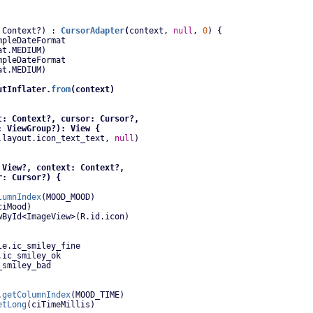
 Context?) : 
CursorAdapter
(
context, 
null
, 
0
) {
mpleDateFormat
at.MEDIUM)
mpleDateFormat
at.MEDIUM)
utInflater.
from
(context)
t: Context?, cursor: Cursor?,
: ViewGroup?): View {
.layout.icon_text_text, 
null
)
 View?, context: Context?,
r: Cursor?) {
lumnIndex
(MOOD_MOOD)
ciMood)
wById<ImageView>(R.id.icon)
wable.ic_smiley_fine
ble.ic_smiley_ok
_smiley_bad
.
getColumnIndex
(MOOD_TIME)
etLong
(ciTimeMillis)