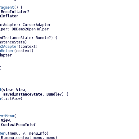
ragment
() {
 MenuInflater?
uInflater
orAdapter: CursorAdapter
lper: DBDemo2OpenHelper
edInstanceState: Bundle?) {
nstanceState)
o2Adapter
(context)
nHelper
(context)
rAdapter
{
d
(view: View,
savedInstanceState: Bundle?) {
u
(
listView)
extMenu
(
 View,
.ContextMenuInfo?
Menu
(menu, v, menuInfo)
(R.menu.context_menu, menu)