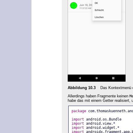
Abbildung 10.3
Das Kontextmenü der
Allerdings haben Fragmente keinen
M
habe das mit einem Getter realisiert
package
 com.thomaskuenneth.an
import
 android.os.Bundle
import
 android.view.*
import
 android.widget.*
import
 androidx.fragment.app.