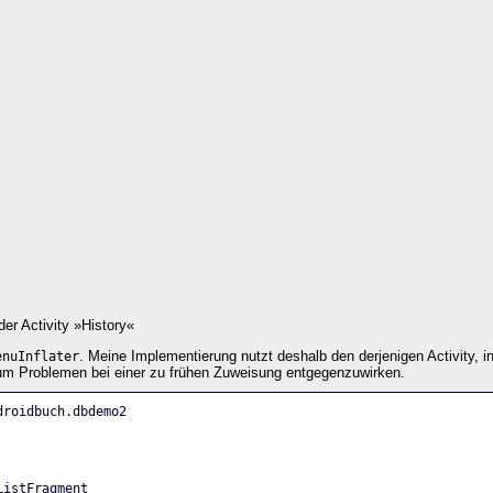
 Activity »History«
. Meine Implementierung nutzt deshalb den derjenigen Activity, in
enuInflater
, um Problemen bei einer zu frühen Zuweisung entgegenzuwirken.
droidbuch.dbdemo2
ListFragment