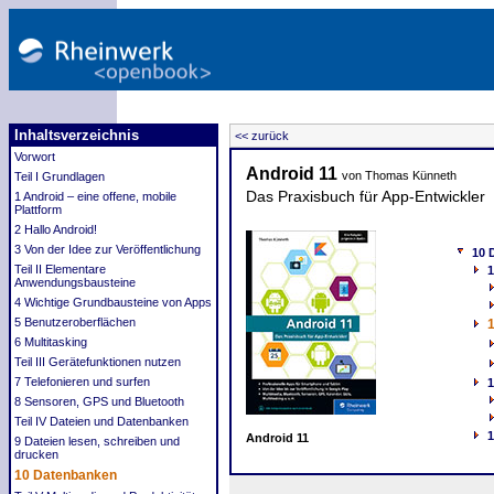
Inhaltsverzeichnis
<< zurück
Vorwort
Android 11
von Thomas Künneth
Teil I Grundlagen
Das Praxisbuch für App-Entwickler
1 Android – eine offene, mobile
Plattform
2 Hallo Android!
3 Von der Idee zur Veröffentlichung
10 
Teil II Elementare
1
Anwendungsbausteine
4 Wichtige Grundbausteine von Apps
5 Benutzeroberflächen
1
6 Multitasking
Teil III Gerätefunktionen nutzen
7 Telefonieren und surfen
1
8 Sensoren, GPS und Bluetooth
Teil IV Dateien und Datenbanken
Android 11
9 Dateien lesen, schreiben und
drucken
10 Datenbanken