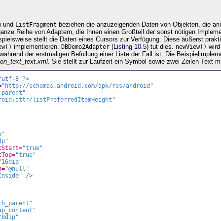
und
beziehen die anzuzeigenden Daten von Objekten, die
w
ListFragment
an
 ganze Reihe von Adaptern, die Ihnen einen Großteil der sonst nötigen Implem
pielsweise stellt die Daten eines Cursors zur Verfügung. Diese äußerst prakt
implementieren.
(
Listing 10.5
) tut dies.
wird
ew()
DBDemo2Adapter
newView()
ährend der erstmaligen Befüllung einer Liste der Fall ist. Die Beispielimplem
con_text_text.xml
. Sie stellt zur Laufzeit ein Symbol sowie zwei Zeilen Text m
"utf-8"?>
=
"http://schemas.android.com/apk/res/android"
_parent"
roid:attr/listPreferredItemHeight"
p"
dp"
tStart=
"true"
tTop=
"true"
"16dip"
n=
"@null"
Inside"
/>
ch_parent"
ap_content"
"8dip"