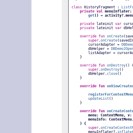
class
 HistoryFragment : 
ListF
private
val
 menuInflater:
get
() = activity?.men
private
 lateinit 
var
 curs
private
 lateinit 
var
 dbHe
override
fun
onCreate
(sav
super
.
onCreate
(savedI
        cursorAdapter = 
DBDem
        dbHelper = 
DBDemo2Ope
        listAdapter = curso
    }
override
fun
onDestroy
() 
super
.
onDestroy
()
        dbHelper.
close
()
    }
override
fun
onViewCreate
registerForContextMen
updateList
()
    }
override
fun
onCreateCont
menu: ContextMenu, v:
menuInfo: ContextMenu
) {
super
.
onCreateContext
        menuInflater?.
inflate