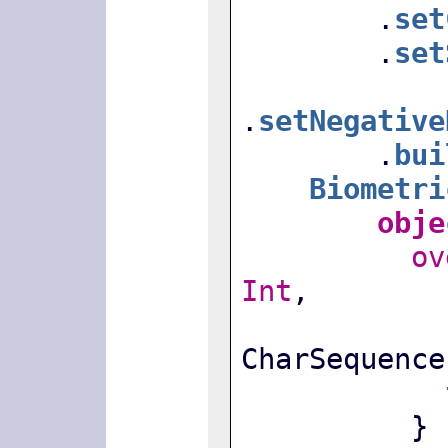
        .
set
        .
set
.
setNegative
        .
bui
Biometri
obje
ov
Int
,
               
CharSequence
          }