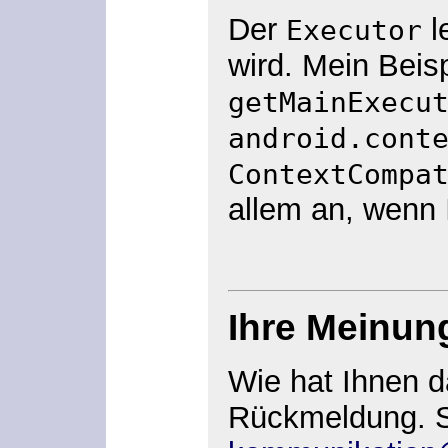
Der
l
Executor
wird. Mein Beis
getMainExecu
android.cont
ContextCompa
allem an, wenn 
Ihre Meinun
Wie hat Ihnen d
Rückmeldung. S