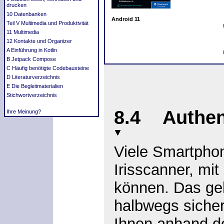
drucken
10 Datenbanken
Android 11
Teil V Multimedia und Produktivität
11 Multimedia
12 Kontakte und Organizer
A Einführung in Kotlin
B Jetpack Compose
C Häufig benötigte Codebausteine
D Literaturverzeichnis
E Die Begleitmaterialien
Stichwortverzeichnis
8.4 Authent
Ihre Meinung?
Viele Smartpho
Irisscanner, mit
können. Das geh
halbwegs sicher
Ihnen anhand d