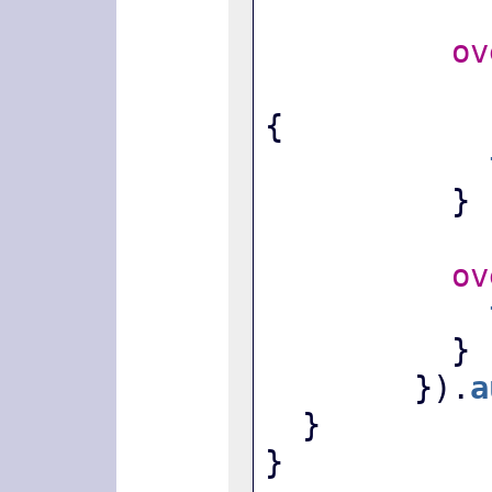
ov
                         
{
          }
ov
          }
        }).
a
  }
}