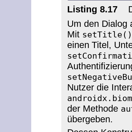
Listing 8.17
Die
Um den Dialog 
Mit
setTitle(
einen Titel, Unt
setConfirmat
Authentifizieru
setNegativeB
Nutzer die Inte
androidx.bio
der Methode
au
übergeben.