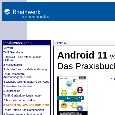
Inhaltsverzeichnis
<< zurück
Vorwort
Android 11
Teil I Grundlagen
v
1 Android – eine offene, mobile
Plattform
Das Praxisbuch
2 Hallo Android!
3 Von der Idee zur Veröffentlichung
Teil II Elementare
Anwendungsbausteine
4 Wichtige Grundbausteine von Apps
5 Benutzeroberflächen
6 Multitasking
Teil III Gerätefunktionen nutzen
7 Telefonieren und surfen
8 Sensoren, GPS und Bluetooth
Teil IV Dateien und Datenbanken
9 Dateien lesen, schreiben und