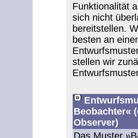
Funktionalität 
sich nicht übe
bereitstellen. 
besten an eine
Entwurfsmuster
stellen wir zun
Entwurfsmuster
Entwurfsmu
Beobachter« (
Observer)
Das Muster »B