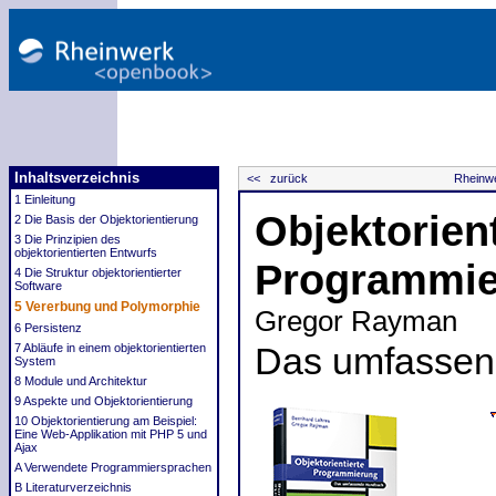
Inhaltsverzeichnis
<< zurück
Rheinwe
1 Einleitung
Objektorient
2 Die Basis der Objektorientierung
3 Die Prinzipien des
objektorientierten Entwurfs
Programmi
4 Die Struktur objektorientierter
Software
5 Vererbung und Polymorphie
Gregor Rayman
6 Persistenz
7 Abläufe in einem objektorientierten
Das umfasse
System
8 Module und Architektur
9 Aspekte und Objektorientierung
10 Objektorientierung am Beispiel:
Eine Web-Applikation mit PHP 5 und
Ajax
A Verwendete Programmiersprachen
B Literaturverzeichnis