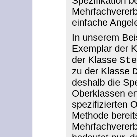
Spezifikation b
Mehrfachvererb
einfache Angel
In unserem Beis
Exemplar der 
der Klasse
Ste
zu der Klasse
deshalb die Spe
Oberklassen erf
spezifizierten 
Methode bereits
Mehrfachvererb