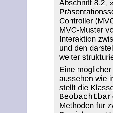
Abschnitt 8.2, 
Präsentationssc
Controller (MV
MVC-Muster vor
Interaktion zwi
und den darst
weiter strukturie
Eine möglicher
aussehen wie i
stellt die Klass
Beobachtbar
Methoden für z