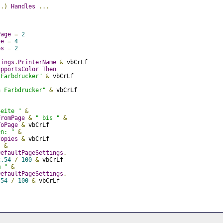
..)
Handles
...
Page
=
2
ge
=
4
es
=
2
tings
.
PrinterName
&
 vbCrLf
upportsColor
Then
 Farbdrucker"
&
 vbCrLf
n Farbdrucker"
&
 vbCrLf
Seite "
&
FromPage
&
" bis "
&
ToPage
&
 vbCrLf
en: "
&
Copies
&
 vbCrLf
"
&
DefaultPageSettings
.
2.54
/
100
&
 vbCrLf
m "
&
DefaultPageSettings
.
.54
/
100
&
 vbCrLf
)