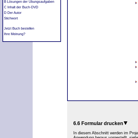
B Lösungen der Übungsaufgaben
C Inhalt der Buch-DVD
D Der Autor
Stichwort
Jetzt Buch bestellen
Ihre Meinung?
6.6
Formular drucken
In diesem Abschnitt werden im Proj
Anwendung heraus vorgestellt, siehe