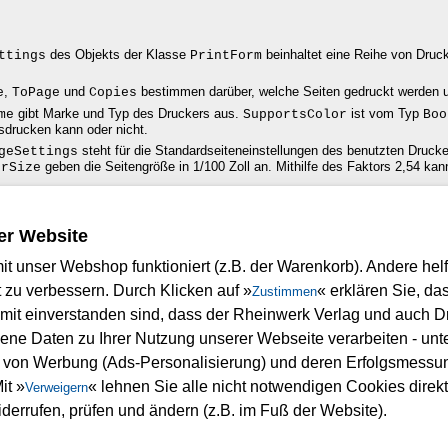
des Objekts der Klasse
beinhaltet eine Reihe von Druck
ttings
PrintForm
,
und
bestimmen darüber, welche Seiten gedruckt werden un
e
ToPage
Copies
gibt Marke und Typ des Druckers aus.
ist vom Typ
me
SupportsColor
Boo
sdrucken kann oder nicht.
steht für die Standardseiteneinstellungen des benutzten Druck
geSettings
geben die Seitengröße in 1/100 Zoll an. Mithilfe des Faktors 2,54 ka
erSize
er Website
t unser Webshop funktioniert (z.B. der Warenkorb). Andere helf
n? Wir freuen uns immer über Ihre Rückmeldung. Schreiben Sie uns gerne Ih
e
.
 zu verbessern. Durch Klicken auf »
« erklären Sie, da
Zustimmen
mit einverstanden sind, dass der Rheinwerk Verlag und auch Dri
<top>
e Daten zu Ihrer Nutzung unserer Webseite verarbeiten - unt
g von Werbung (Ads-Personalisierung) und deren Erfolgsmessu
it »
« lehnen Sie alle nicht notwendigen Cookies direkt 
Verweigern
iderrufen, prüfen und ändern (z.B. im Fuß der Website).
Copyright © Rheinwerk Verlag GmbH 2013
 ausdrucken. Ansonsten unterliegt das Openbook denselben Bestimmungen, wie d
urheberrechtlich geschützt.