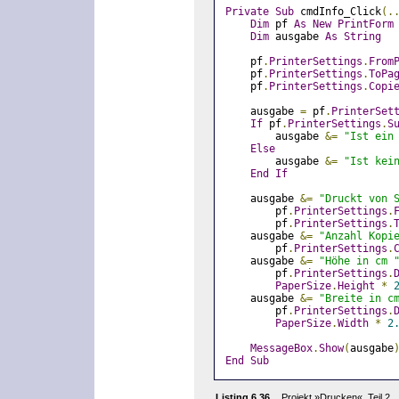
Private
Sub
 cmdInfo_Click
(.
Dim
 pf 
As
New
PrintForm
Dim
 ausgabe 
As
String
    pf
.
PrinterSettings
.
From
    pf
.
PrinterSettings
.
ToPa
    pf
.
PrinterSettings
.
Copi
    ausgabe 
=
 pf
.
PrinterSet
If
 pf
.
PrinterSettings
.
S
        ausgabe 
&=
"Ist ein
Else
        ausgabe 
&=
"Ist kei
End
If
    ausgabe 
&=
"Druckt von 
        pf
.
PrinterSettings
.
        pf
.
PrinterSettings
.
    ausgabe 
&=
"Anzahl Kopi
        pf
.
PrinterSettings
.
    ausgabe 
&=
"Höhe in cm 
        pf
.
PrinterSettings
.
PaperSize
.
Height
*
    ausgabe 
&=
"Breite in c
        pf
.
PrinterSettings
.
PaperSize
.
Width
*
2
MessageBox
.
Show
(
ausgabe
End
Sub
Listing 6.36
Projekt »Drucken«, Teil 2