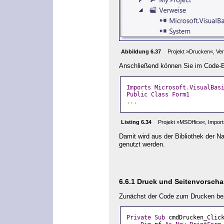
Abbildung 6.37
Projekt »Drucken«, Ver
Anschließend können Sie im Code-B
Imports
Microsoft
.
VisualBas
Public
Class
Form1
...
Listing 6.34
Projekt »MSOffice«, Impor
Damit wird aus der Bibliothek der
genutzt werden.
6.6.1
Druck und Seitenvorsch
Zunächst der Code zum Drucken bez
Private
Sub
 cmdDrucken_Clic