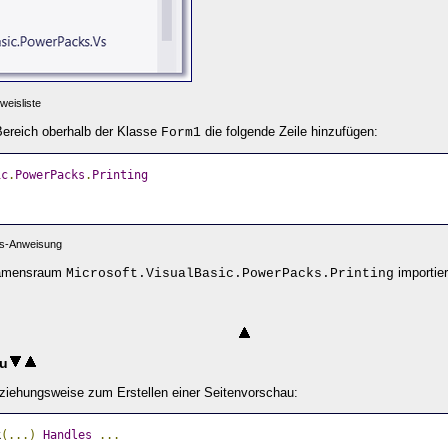
weisliste
ereich oberhalb der Klasse
die folgende Zeile hinzufügen:
Form1
ic
.
PowerPacks
.
Printing
ts-Anweisung
 Namensraum
importier
Microsoft.VisualBasic.PowerPacks.Printing
au
iehungsweise zum Erstellen einer Seitenvorschau:
k
(...)
Handles
...