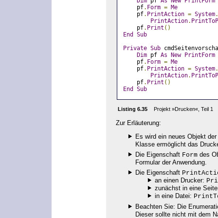
Dim
 pf 
As
New
PrintForm
    pf
.
Form
=
Me
    pf
.
PrintAction
=
System
PrintAction
.
PrintTo
    pf
.
Print
()
End
Sub
Private
Sub
 cmdSeitenvorsch
Dim
 pf 
As
New
PrintForm
    pf
.
Form
=
Me
    pf
.
PrintAction
=
System
PrintAction
.
PrintTo
    pf
.
Print
()
End
Sub
Listing 6.35
Projekt »Drucken«, Teil 1
Zur Erläuterung:
Es wird ein neues Objekt de
Klasse ermöglicht das Druck
Die Eigenschaft
des Ob
Form
Formular der Anwendung.
Die Eigenschaft
PrintActi
an einen Drucker:
Pri
zunächst in eine Seit
in eine Datei:
PrintT
Beachten Sie: Die Enumerat
Dieser sollte nicht mit de