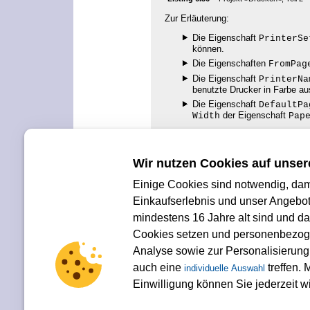
Zur Erläuterung:
Die Eigenschaft
PrinterSe
können.
Die Eigenschaften
FromPag
Die Eigenschaft
PrinterNa
benutzte Drucker in Farbe au
Die Eigenschaft
DefaultPa
der Eigenschaft
Width
Pap
Wir nutzen Cookies auf unser
Ihre Meinung
Einige Cookies sind notwendig, dami
Wie hat Ihnen das Openbook gefalle
kommunikation@rheinwerk-verlag.d
Einkaufserlebnis und unser Angebot
mindestens 16 Jahre alt sind und da
<< zurück
Cookies setzen und personenbezogen
Analyse sowie zur Personalisierun
auch eine
treffen. M
individuelle Auswahl
Einwilligung können Sie jederzeit w
Für Ihren privaten Gebrauch dürfen Sie die Online-Version natürlich