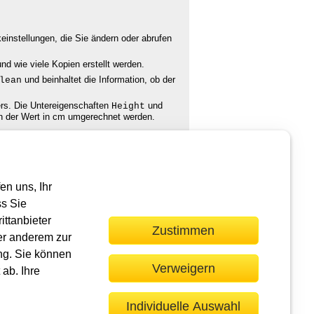
einstellungen, die Sie ändern oder abrufen
d wie viele Kopien erstellt werden.
und beinhaltet die Information, ob der
lean
ers. Die Untereigenschaften
und
Height
nn der Wert in cm umgerechnet werden.
en uns, Ihr
r Feedback als E-Mail an
ss Sie
ttanbieter
vor >>
Zustimmen
er anderem zur
ng. Sie können
Verweigern
ab. Ihre
ie gebundene Ausgabe: Das Werk einschließlich aller seiner Teile ist
Individuelle Auswahl