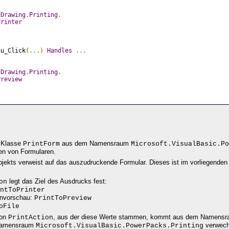
.
Drawing
.
Printing
.
Printer
au_Click
(...)
Handles
...
.
Drawing
.
Printing
.
Preview
r Klasse
aus dem Namensraum
PrintForm
Microsoft.VisualBasic.Po
en von Formularen.
jekts verweist auf das auszudruckende Formular. Dieses ist im vorliegenden
legt das Ziel des Ausdrucks fest:
on
ntToPrinter
envorschau:
PrintToPreview
oFile
ion
, aus der diese Werte stammen, kommt aus dem Namens
PrintAction
m Namensraum
verwech
Microsoft.VisualBasic.PowerPacks.Printing