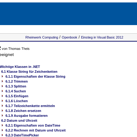
/
/
Rheinwerk Computing
Openbook
Einstieg in Visual Basic 2012
2
von Thomas Theis
eeignet
 Wichtige Klassen in .NET
6.1 Klasse String für Zeichenketten
6.1.1 Eigenschaften der Klasse String
6.1.2 Trimmen
6.1.3 Splitten
6.1.4 Suchen
6.1.5 Einfügen
6.1.6 Löschen
6.1.7 Teilzeichenkette ermitteln
6.1.8 Zeichen ersetzen
6.1.9 Ausgabe formatieren
6.2 Datum und Uhrzeit
6.2.1 Eigenschaften von DateTime
6.2.2 Rechnen mit Datum und Uhrzeit
6.2.3 DateTimePicker