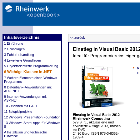
Inhaltsverzeichnis
<< zurück
1 Einführung
Einstieg in Visual Basic 201
2 Grundlagen
3 Fehlerbehandlung
Ideal für Programmiereinsteiger g
4 Erweiterte Grundlagen
5 Objektorientierte Programmierung
6
6 Wichtige Klassen in .NET
7 Weitere Elemente eines Windows-
Programms
8 Datenbank-Anwendungen mit
ADO.NET
9 Internet-Anwendungen mit
ASP.NET
10 Zeichnen mit GDI+
11 Beispielprojekte
Einstieg in Visual Basic 2012
12 Windows Presentation Foundation
Rheinwerk Computing
579 S., 3., aktualisierte und
13 Windows Store-Apps für Windows
erweiterte Auflage 2013, brosch.,
8
mit DVD
A Installation und technische
24,90 Euro, ISBN 978-3-8362-
Hinweise
1959-4