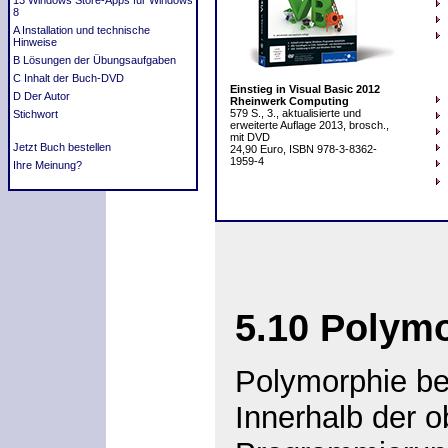
13 Windows Store-Apps für Windows
8
A Installation und technische
Hinweise
B Lösungen der Übungsaufgaben
C Inhalt der Buch-DVD
Einstieg in Visual Basic 2012
D Der Autor
Rheinwerk Computing
579 S., 3., aktualisierte und
Stichwort
erweiterte Auflage 2013, brosch.,
mit DVD
Jetzt Buch bestellen
24,90 Euro, ISBN 978-3-8362-
1959-4
Ihre Meinung?
5.10
Polymo
Polymorphie
bed
Innerhalb der ob