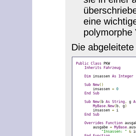
überschriebe
eine wichtig
polymorphe 
Die abgeleitete
Public
Class
 PKW
Inherits
Fahrzeug
Dim
 insassen 
As
Integer
Sub
New
()
        insassen 
=
0
End
Sub
Sub
New
(
b 
As
String
,
 g 
A
MyBase
.
New
(
b
,
 g
)
        insassen 
=
 i
End
Sub
Overrides
Function
 ausga
        ausgabe 
=
MyBase
.
aus
"Insassen: "
&
 i
End
Function