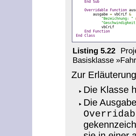
End
Sub
Overridable
Function
 aus
        ausgabe 
=
 vbCrLf 
&
"Bezeichnung: "
"Geschwindigkeit
            vbCrLf
End
Function
End
Class
Listing 5.22
Proj
Basisklasse »Fah
Zur Erläuterung
Die Klasse h
Die Ausgab
Overridab
gekennzeich
sie in einer