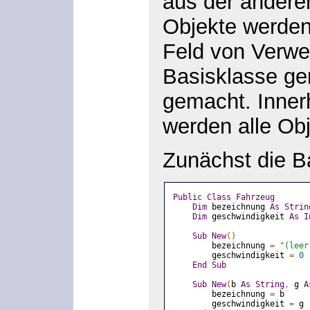
aus der anderen
Objekte werden
Feld von Verwe
Basisklasse ge
gemacht. Innerh
werden alle Ob
Zunächst die B
Public
Class
Fahrzeug
Dim
 bezeichnung 
As
Strin
Dim
 geschwindigkeit 
As
I
Sub
New
()
        bezeichnung 
=
"(leer
        geschwindigkeit 
=
0
End
Sub
Sub
New
(
b 
As
String
,
 g 
A
        bezeichnung 
=
 b
        geschwindigkeit 
=
 g