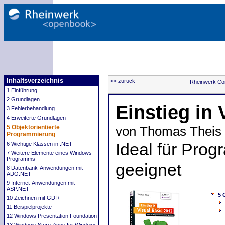
Inhaltsverzeichnis
<< zurück
Rheinwerk Co
1 Einführung
2 Grundlagen
Einstieg in 
3 Fehlerbehandlung
4 Erweiterte Grundlagen
5 Objektorientierte
von Thomas Theis
Programmierung
Ideal für Prog
6 Wichtige Klassen in .NET
7 Weitere Elemente eines Windows-
Programms
geeignet
8 Datenbank-Anwendungen mit
ADO.NET
9 Internet-Anwendungen mit
ASP.NET
5 
10 Zeichnen mit GDI+
11 Beispielprojekte
12 Windows Presentation Foundation