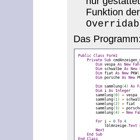
nur gestatte
Funktion der
Overridab
Das Programm
Public
Class
Form1
Private
Sub
 cmdAnzeigen_
Dim
 vespa 
As
New
Fah
Dim
 schwalbe 
As
New
Dim
 fiat 
As
New
 PKW
(
Dim
 porsche 
As
New
 P
Dim
 sammlung
(
4
)
As
F
Dim
 i 
As
Integer
        sammlung
(
0
)
=
 vespa
        sammlung
(
1
)
=
 schwal
        sammlung
(
2
)
=
 fiat
        sammlung
(
3
)
=
 porsch
        sammlung
(
4
)
=
New
Fa
For
 i 
=
0
To
4
            lblAnzeige
.
Text
Next
End
Sub
End
Class